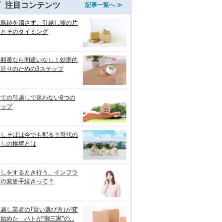
注目コンテンツ
記事一覧へ ≫
つ鳥跡を濁さず。引越し後の片
けとそのタイミング
の順番なら間違いなし！効率的
荷造りのための3ステップ
めての引越しで迷わない8つの
テップ
越しそばは今でも配る？現代の
越しの挨拶とは
越しをするとき行う、インフラ
どの変更手続きって？
越し業者の｢賢い選び方｣が変
始めた ハトが"御三家"の...