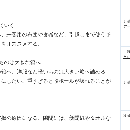
引
ていく
ア
、来客用の布団や食器など、引越しまで使う予
とをオススメする。
引
と
ものは大きな箱へ
箱へ、洋服など軽いものは大きい箱へ詰める。
途にしたい。重すぎると段ボールが壊れることが
引
。
冷
損の原因になる。隙間には、新聞紙やタオルな