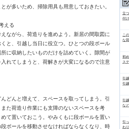
ことが多いため、掃除用具も用意しておきたい。
立
付
考える
えながら、荷造りを進めよう。新居の間取図に
こ
な
おくと、引越し当日に役立つ。ひとつの段ボール
場所に収納したいものだけを詰めていく。隙間が
初
を入れてしまうと、荷解きが大変になるので注意
ス
引
引
んどんと増えて、スペースを取ってしまう。引
引
な
、また荷造り作業にも支障のないスペースを考
とめて置いておこう。やみくもに段ボールを置い
引っ
の段ボールを移動させなければならなくなり、時
わり