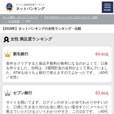
オリコン顧客満足度ランキング
ネットバンキング
ネット銀行・ネットバンキング
おすすめのネットバンキングランキング・比較
2018年版
女性
【2018年】ネットバンキングの女性ランキング・比較
女性 満足度ランキング
新生銀行
64
.90
点
条件をクリアすると振込手数料が無料になるのがよくて、口座
を作りました。当時は、2週間貯金の金利がよくて喜んでいまし
た。ATMもゆうちょ銀行で使えますのでよかったです。（40代
／女性）
セブン銀行
63
.98
点
サイトを開いてまず、ログインのボタンが赤でわかりやすいの
と、口座に引き去り分のお金に満たない場合すぐにメールにて
教えていただけるというわかりやすさ、この2点です。（40代