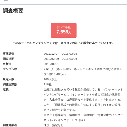
調査概要
サンプル数
7,656
人
このネットバンキングランキングは、オリコンの以下の調査に基づいています。
事前調査
2017/12/07～2018/03/28
調査期間
2018/03/29～2018/04/06
更新日
2018/06/01
サンプル数
7,656人（ネット銀行、ネットバンキング調査における総サン
プル数10,493人）
規定人数
100人以上
調査企業数
116社
定義
金融庁に登録されている銀行が提供している、インターネット
バンキングサービス（インターネットを通じて預金の残高照
合、入出金照会、口座振替などを提供する。）を対象とする。
また、「商業施設との連携を主体にする銀行」のイオン銀行、
セブン銀行も対象とする。
※ネット専業銀行、信用金庫、信用組合、労働金庫のインター
ネットバンキングサービスは除く。
調査対象者
性別：指定なし