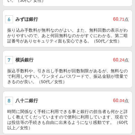
い。（30代／女性）
みずほ銀行
60
.71
点
振り込み手数料が無料なのがよい。また、無料回数の表示がわ
かりやすいので、あと何回無料なのかがすぐにわかる。第二暗
証番号がありセキュリティ面も安心できる。（50代／女性）
横浜銀行
60
.24
点
振込手数料や、引き出し手数料が回数制限があるが、無料なの
で利用しやすい。ワンタイムパスワードで、振込金額が増量で
きるのが良い。（50代／女性）
八十二銀行
60
.04
点
時間に関係なく手軽に利用できる事と銀行の担当者も何かと詳
しく教えてくだっていますので便利に利用しています、現在で
は投信等の手続きも自由に出来るようになり感動です。（60代
以上／女性）