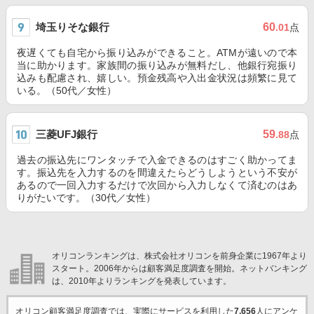
埼玉りそな銀行
60
.01
点
夜遅くても自宅から振り込みができること。ATMが遠いので本
当に助かります。家族間の振り込みが無料だし、他銀行宛振り
込みも配慮され、嬉しい。預金残高や入出金状況は頻繁に見て
いる。（50代／女性）
三菱UFJ銀行
59
.88
点
過去の振込先にワンタッチで入金できるのはすごく助かってま
す。振込先を入力するのを間違えたらどうしようという不安が
あるので一回入力するだけで次回から入力しなくて済むのはあ
りがたいです。（30代／女性）
オリコンランキングは、株式会社オリコンを前身企業に1967年より
スタート。2006年からは顧客満足度調査を開始。ネットバンキング
は、2010年よりランキングを発表しています。
オリコン顧客満足度調査では、実際にサービスを利用した
7,656
人にアンケ