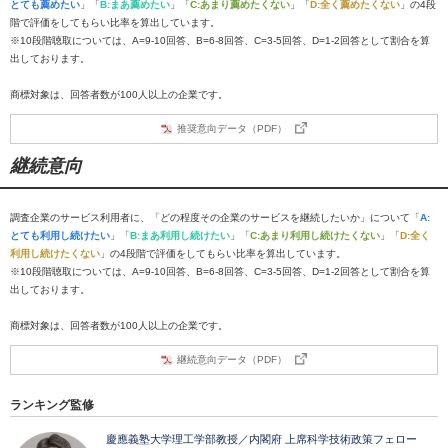
とても薦めたい
」「
B:まあ薦めたい
」「
C:あまり薦めたくない
」「
D:全く薦めたくない
」の4段
階で評価をしてもらい比率を算出しています。
※10段階聴取については、A=9-10回答、B=6-8回答、C=3-5回答、D=1-2回答として割合を算
出しております。
商標対象は、回答者数が100人以上の企業です。
推奨意向データ（PDF）
継続意向
調査企業のサービス利用者に、「どの程度その企業のサービスを継続したいか」について「
A:
とても利用し続けたい
」「
B:まあ利用し続けたい
」「
C:あまり利用し続けたくない
」「
D:全く
利用し続けたくない
」の4段階で評価をしてもらい比率を算出しています。
※10段階聴取については、A=9-10回答、B=6-8回答、C=3-5回答、D=1-2回答として割合を算
出しております。
商標対象は、回答者数が100人以上の企業です。
継続意向データ（PDF）
ランキング監修
慶應義塾大学理工学部教授／内閣府 上席科学技術政策フェロー