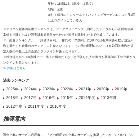
年齢：18歳以上（高校生は除く）
地域：全国
条件：銀行のインターネットバンキングサービスに、1ヶ月1回
以上ログインしている人
※オリコン顧客満足度ランキングは、データクリーニング（回収したデータから不正回答や異
常値を排除）および調査対象者条件から外れた回答を除外した上で作成しています。
※「総合ランキング」、「評価項目別」、部門の「業態別」においては有効回答者数が規定人
数を満たした企業のみランクイン対象となります。その他の部門においては有効回答者数が規
定人数の半数以上の企業がランクイン対象となります。
※総合得点が60.00点以上で、他人に薦めたくないと回答した人の割合が基準値以下の企業がラ
ンクイン対象となります。
≫ 詳細はこちら
過去ランキング
2025年
2024年
2023年
2022年
2021年
2020年
2019年
2018年
2017年
2016年
2015年
2014年度
2013年度
2012年度
2011年度
2010年度
推奨意向
調査企業のサービス利用者に、「どの程度その企業のサービスを推奨したいか」について「
A: