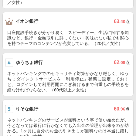
／女性）
イオン銀行
63
.40
点
口座開設手続きが分かり易く、スピーディー。生活に関する知
識など、銀行・金融取引に詳しくない・興味のない私でも関心
を持つテーマのコンテンツが充実している。（20代／女性）
ゆうちょ銀行
62
.09
点
ネットバンキングでのセキュリティ対策がかなり厳しく、ゆう
ちょダイレクトサービスを「利用停止」状態に設定しておく
と、ログインして利用再開にこぎ着けるまで何重もの手続きを
経なければならない。（60代以上／女性）
りそな銀行
60
.96
点
ネットバンキングのサービスが無料という事で使い始めたが、
今となっては銀行に行かなくても入出金の管理が出来るのが助
かる。1ヶ月に自分のお金の引き出しが無料なのは本当に嬉し