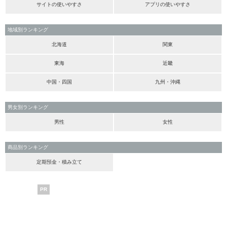
サイトの使いやすさ
アプリの使いやすさ
地域別ランキング
北海道
関東
東海
近畿
中国・四国
九州・沖縄
男女別ランキング
男性
女性
商品別ランキング
定期預金・積み立て
PR