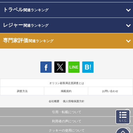
トラベル
関連ランキング
レジャー
関連ランキング
専門家評価
関連ランキング
オリコン顧客満足度調査とは
調査方法
掲載規約
お問い合わせ
会社概要
個人情報保護方針
引用・転載について
もくじ
利用者の声について
当サイトで公開されている情報（文字、写真、イラスト、画像データ等）及びこれらの配置・
編集および構造などについての著作権は株式会社oricon MEに帰属しております。
クッキーの使用について
当サイトに掲載している内容はすべてサービスの利用者が提出された見解・感想です。
これらの情報を権利者の許可なく無断転載・複製などの二次利用を行うことは固く禁じており