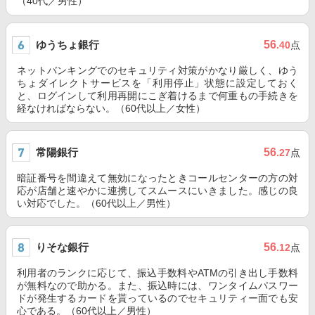
（40代／男性）
ゆうちょ銀行
56
.40
点
ネットバンキングでのセキュリティ対策がかなり厳しく、ゆう
ちょダイレクトサービスを「利用停止」状態に設定しておく
と、ログインして利用再開にこぎ着けるまで何重もの手続きを
経なければならない。（60代以上／女性）
常陽銀行
56
.27
点
暗証番号を間違えて無効になったときコールセンターの方の対
応が店舗と速やかに連携してスムースにいきました。感じの良
い対応でした。（60代以上／男性）
りそな銀行
56
.12
点
利用者のランクに応じて、振込手数料やATMの引き出し手数料
が無料なので助かる。また、振込時には、ワンタイムパスワー
ドが発生するカードを貰っているのでセキュリティー面でも安
心である。（60代以上／男性）