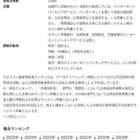
調査企業数
116社
定義
金融庁に登録されている銀行が提供している、インターネット
バンキングサービス（インターネットを通じて預金の残高照
合、入出金照会、口座振替などを提供する。）を対象とする。
また、「商業施設との連携を主体にする銀行」のイオン銀行、
セブン銀行も対象とする。
※ネット専業銀行、信用金庫、信用組合、労働金庫のインター
ネットバンキングサービスは除く。
調査対象者
性別：指定なし
年齢：18歳以上（高校生は除く）
地域：全国
条件：銀行のインターネットバンキングサービスに、1ヶ月1回
以上ログインしている人
※オリコン顧客満足度ランキングは、データクリーニング（回収したデータから不正回答や異
常値を排除）および調査対象者条件から外れた回答を除外した上で作成しています。
※「総合ランキング」、「評価項目別」、部門の「業態別」においては有効回答者数が規定人
数を満たした企業のみランクイン対象となります。その他の部門においては有効回答者数が規
定人数の半数以上の企業がランクイン対象となります。
※総合得点が60.00点以上で、他人に薦めたくないと回答した人の割合が基準値以下の企業がラ
ンクイン対象となります。
≫ 詳細はこちら
過去ランキング
2025年
2024年
2023年
2022年
2021年
2020年
2019年