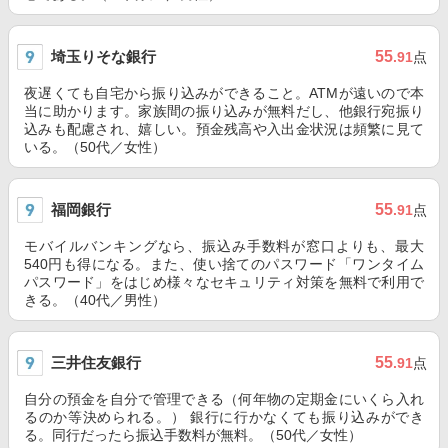
埼玉りそな銀行
55
.91
点
夜遅くても自宅から振り込みができること。ATMが遠いので本
当に助かります。家族間の振り込みが無料だし、他銀行宛振り
込みも配慮され、嬉しい。預金残高や入出金状況は頻繁に見て
いる。（50代／女性）
福岡銀行
55
.91
点
モバイルバンキングなら、振込み手数料が窓口よりも、最大
540円も得になる。また、使い捨てのパスワード「ワンタイム
パスワード」をはじめ様々なセキュリティ対策を無料で利用で
きる。（40代／男性）
三井住友銀行
55
.91
点
自分の預金を自分で管理できる（何年物の定期金にいくら入れ
るのか等決められる。） 銀行に行かなくても振り込みができ
る。同行だったら振込手数料が無料。（50代／女性）