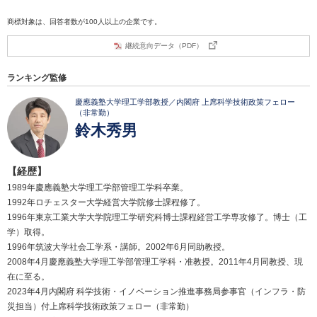
商標対象は、回答者数が100人以上の企業です。
継続意向データ（PDF）
ランキング監修
慶應義塾大学理工学部教授／内閣府 上席科学技術政策フェロー
（非常勤）
鈴木秀男
【経歴】
1989年慶應義塾大学理工学部管理工学科卒業。
1992年ロチェスター大学経営大学院修士課程修了。
1996年東京工業大学大学院理工学研究科博士課程経営工学専攻修了。博士（工
学）取得。
1996年筑波大学社会工学系・講師。2002年6月同助教授。
2008年4月慶應義塾大学理工学部管理工学科・准教授。2011年4月同教授、現
在に至る。
2023年4月内閣府 科学技術・イノベーション推進事務局参事官（インフラ・防
災担当）付上席科学技術政策フェロー（非常勤）