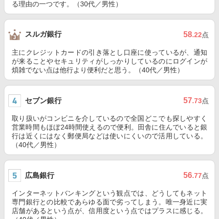
る理由の一つです。（30代／男性）
スルガ銀行
58
.22
点
主にクレジットカードの引き落とし口座に使っているが、通知
が来ることやセキュリティがしっかりしているのにログインが
煩雑でない点は他行より便利だと思う。（40代／男性）
セブン銀行
57
.73
点
取り扱いがコンビニを介しているので全国どこでも探しやすく
営業時間もほぼ24時間使えるので便利。田舎に住んでいると銀
行は近くにはなく郵便局などは使いにくいので活用している。
（40代／男性）
広島銀行
56
.77
点
インターネットバンキングという観点では、どうしてもネット
専門銀行との比較であらゆる面で劣ってしまう。唯一身近に実
店舗があるという点が、信用度という点ではプラスに感じる。