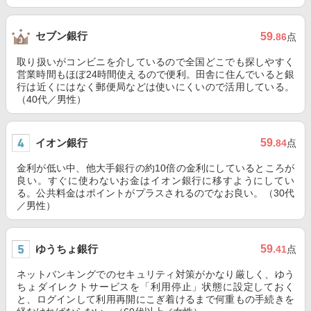
セブン銀行
59
.86
点
取り扱いがコンビニを介しているので全国どこでも探しやすく
営業時間もほぼ24時間使えるので便利。田舎に住んでいると銀
行は近くにはなく郵便局などは使いにくいので活用している。
（40代／男性）
イオン銀行
59
.84
点
金利が低い中、他大手銀行の約10倍の金利にしているところが
良い。すぐに使わないお金はイオン銀行に移すようにしてい
る。公共料金はポイントがプラスされるのでなお良い。（30代
／男性）
ゆうちょ銀行
59
.41
点
ネットバンキングでのセキュリティ対策がかなり厳しく、ゆう
ちょダイレクトサービスを「利用停止」状態に設定しておく
と、ログインして利用再開にこぎ着けるまで何重もの手続きを