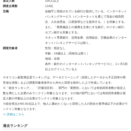
規定人数
100人以上
調査企業数
116社
定義
金融庁に登録されている銀行が提供している、インターネット
バンキングサービス（インターネットを通じて預金の残高照
合、入出金照会、口座振替などを提供する。）を対象とする。
また、「商業施設との連携を主体にする銀行」のイオン銀行、
セブン銀行も対象とする。
※ネット専業銀行、信用金庫、信用組合、労働金庫のインター
ネットバンキングサービスは除く。
調査対象者
性別：指定なし
年齢：18歳以上（高校生は除く）
地域：全国
条件：銀行のインターネットバンキングサービスに、1ヶ月1回
以上ログインしている人
※オリコン顧客満足度ランキングは、データクリーニング（回収したデータから不正回答や異
常値を排除）および調査対象者条件から外れた回答を除外した上で作成しています。
※「総合ランキング」、「評価項目別」、部門の「業態別」においては有効回答者数が規定人
数を満たした企業のみランクイン対象となります。その他の部門においては有効回答者数が規
定人数の半数以上の企業がランクイン対象となります。
※総合得点が60.00点以上で、他人に薦めたくないと回答した人の割合が基準値以下の企業がラ
ンクイン対象となります。
≫ 詳細はこちら
過去ランキング