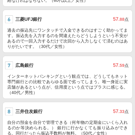
経なければならない。（60代以上／女性）
三菱UFJ銀行
57
.88
点
過去の振込先にワンタッチで入金できるのはすごく助かってま
す。振込先を入力するのを間違えたらどうしようという不安が
あるので一回入力するだけで次回から入力しなくて済むのはあ
りがたいです。（30代／女性）
広島銀行
57
.59
点
インターネットバンキングという観点では、どうしてもネット
専門銀行との比較であらゆる面で劣ってしまう。唯一身近に実
店舗があるという点が、信用度という点ではプラスに感じる。
（40代／男性）
三井住友銀行
57
.33
点
自分の預金を自分で管理できる（何年物の定期金にいくら入れ
るのか等決められる。） 銀行に行かなくても振り込みができ
る。同行だったら振込手数料が無料。（50代／女性）