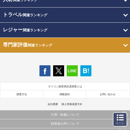
関連ランキング
トラベル
関連ランキング
レジャー
関連ランキング
専門家評価
関連ランキング
オリコン顧客満足度調査とは
調査方法
掲載規約
お問い合わせ
会社概要
個人情報保護方針
引用・転載について
もくじ
利用者の声について
当サイトで公開されている情報（文字、写真、イラスト、画像データ等）及びこれらの配置・
編集および構造などについての著作権は株式会社oricon MEに帰属しております。