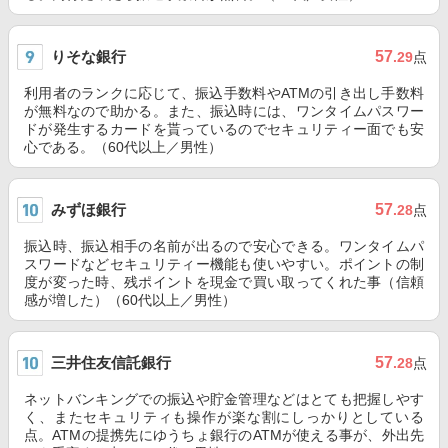
りそな銀行
57
.29
点
利用者のランクに応じて、振込手数料やATMの引き出し手数料
が無料なので助かる。また、振込時には、ワンタイムパスワー
ドが発生するカードを貰っているのでセキュリティー面でも安
心である。（60代以上／男性）
みずほ銀行
57
.28
点
振込時、振込相手の名前が出るので安心できる。ワンタイムパ
スワードなどセキュリティー機能も使いやすい。ポイントの制
度が変った時、残ポイントを現金で買い取ってくれた事（信頼
感が増した）（60代以上／男性）
三井住友信託銀行
57
.28
点
ネットバンキングでの振込や貯金管理などはとても把握しやす
く、またセキュリティも操作が楽な割にしっかりとしている
点。ATMの提携先にゆうちょ銀行のATMが使える事が、外出先