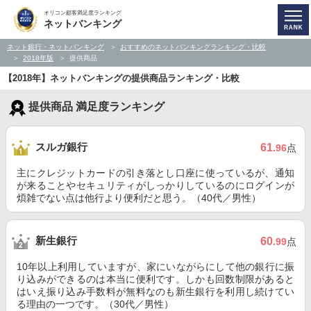
オリコン顧客満足度ランキング
ネットバンキング
ネット銀行・ネットバンキング
おすすめのネットバンキングランキング・比較
2018年版
提供商品
【2018年】ネットバンキングの提供商品ランキング・比較
提供商品 満足度ランキング
スルガ銀行
61
.96
点
主にクレジットカードの引き落とし口座に使っているが、通知
が来ることやセキュリティがしっかりしているのにログインが
煩雑でない点は他行より便利だと思う。（40代／男性）
新生銀行
60
.99
点
10年以上利用していますが、家にいながらにして他の銀行に振
り込みができるのは本当に便利です。しかも回数制限があると
はいえ振り込み手数料が無料なのも新生銀行を利用し続けてい
る理由の一つです。（30代／男性）