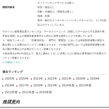
ネットバンキングサービスは除く。
調査対象者
性別：指定なし
年齢：18歳以上（高校生は除く）
地域：全国
条件：銀行のインターネットバンキングサービスに、1ヶ月1回
以上ログインしている人
※オリコン顧客満足度ランキングは、データクリーニング（回収したデータから不正回答や異
常値を排除）および調査対象者条件から外れた回答を除外した上で作成しています。
※「総合ランキング」、「評価項目別」、部門の「業態別」においては有効回答者数が規定人
数を満たした企業のみランクイン対象となります。その他の部門においては有効回答者数が規
定人数の半数以上の企業がランクイン対象となります。
※総合得点が60.00点以上で、他人に薦めたくないと回答した人の割合が基準値以下の企業がラ
ンクイン対象となります。
≫ 詳細はこちら
過去ランキング
2025年
2024年
2023年
2022年
2021年
2020年
2019年
2018年
2017年
2016年
2015年
2014年度
2013年度
2012年度
2011年度
2010年度
推奨意向