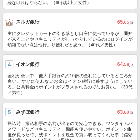
経なければならない。（60代以上／女性）
スルガ銀行
65
.05
点
主にクレジットカードの引き落とし口座に使っているが、通知
が来ることやセキュリティがしっかりしているのにログインが
煩雑でない点は他行より便利だと思う。（40代／男性）
イオン銀行
64
.56
点
金利が低い中、他大手銀行の約10倍の金利にしているところが
良い。すぐに使わないお金はイオン銀行に移すようにしてい
る。公共料金はポイントがプラスされるのでなお良い。（30代
／男性）
みずほ銀行
63
.80
点
振込時、振込相手の名前が出るので安心できる。ワンタイムパ
スワードなどセキュリティー機能も使いやすい。ポイントの制
度が変った時、残ポイントを現金で買い取ってくれた事（信頼