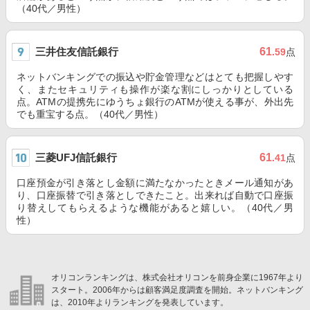
（40代／男性）
三井住友信託銀行
61
.59
点
ネットバンキングでの振込や貯金管理などはとても把握しやす
く、またセキュリティも操作が楽な割にしっかりとしている
点。ATMの提携先にゆうちょ銀行のATMが使える事が、外出先
でも重宝する点。（40代／男性）
三菱UFJ信託銀行
61
.41
点
口座預金が引き落とし金額に満たなかったときメール通知があ
り、口座振替で引き落としできたこと。出来れば自動で口座振
り替えしてもらえるような機能があると嬉しい。（40代／男
性）
オリコンランキングは、株式会社オリコンを前身企業に1967年より
スタート。2006年からは顧客満足度調査を開始。ネットバンキング
は、2010年よりランキングを発表しています。