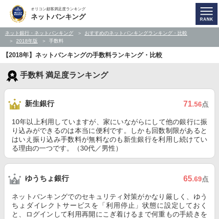
オリコン顧客満足度ランキング
ネットバンキング
ネット銀行・ネットバンキング
おすすめのネットバンキングランキング・比較
2018年版
手数料
【2018年】ネットバンキングの手数料ランキング・比較
手数料 満足度ランキング
新生銀行
71
.56
点
10年以上利用していますが、家にいながらにして他の銀行に振
り込みができるのは本当に便利です。しかも回数制限があると
はいえ振り込み手数料が無料なのも新生銀行を利用し続けてい
る理由の一つです。（30代／男性）
ゆうちょ銀行
65
.69
点
ネットバンキングでのセキュリティ対策がかなり厳しく、ゆう
ちょダイレクトサービスを「利用停止」状態に設定しておく
と、ログインして利用再開にこぎ着けるまで何重もの手続きを