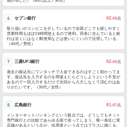
感が増した）（60代以上／男性）
セブン銀行
62
.88
点
取り扱いがコンビニを介しているので全国どこでも探しやすく
営業時間もほぼ24時間使えるので便利。田舎に住んでいると銀
行は近くにはなく郵便局などは使いにくいので活用している。
（40代／男性）
三菱UFJ銀行
62
.80
点
過去の振込先にワンタッチで入金できるのはすごく助かってま
す。振込先を入力するのを間違えたらどうしようという不安が
あるので一回入力するだけで次回から入力しなくて済むのはあ
りがたいです。（30代／女性）
広島銀行
61
.87
点
インターネットバンキングという観点では、どうしてもネット
専門銀行との比較であらゆる面で劣ってしまう。唯一身近に実
店舗があるという点が、信用度という点ではプラスに感じる。