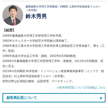
慶應義塾大学理工学部教授／内閣府 上席科学技術政策フェロー
（非常勤）
鈴木秀男
【経歴】
1989年慶應義塾大学理工学部管理工学科卒業。
1992年ロチェスター大学経営大学院修士課程修了。
1996年東京工業大学大学院理工学研究科博士課程経営工学専攻修了。博士（工
学）取得。
1996年筑波大学社会工学系・講師。2002年6月同助教授。
2008年4月慶應義塾大学理工学部管理工学科・准教授。2011年4月同教授、現
在に至る。
2023年4月内閣府 科学技術・イノベーション推進事務局参事官（インフラ・防
災担当）付上席科学技術政策フェロー（非常勤）
研究分野は応用統計解析、品質管理、マーケティング。
≫鈴木研究室についての詳細はこちら
顧客満足度について