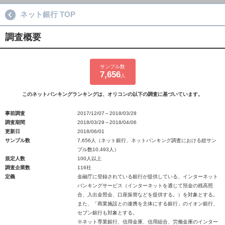
ネット銀行 TOP
調査概要
サンプル数
7,656
人
このネットバンキングランキングは、オリコンの以下の調査に基づいています。
事前調査
2017/12/07～2018/03/28
調査期間
2018/03/29～2018/04/06
更新日
2018/06/01
サンプル数
7,656人（ネット銀行、ネットバンキング調査における総サン
プル数10,493人）
規定人数
100人以上
調査企業数
116社
定義
金融庁に登録されている銀行が提供している、インターネット
バンキングサービス（インターネットを通じて預金の残高照
合、入出金照会、口座振替などを提供する。）を対象とする。
また、「商業施設との連携を主体にする銀行」のイオン銀行、
セブン銀行も対象とする。
※ネット専業銀行、信用金庫、信用組合、労働金庫のインター