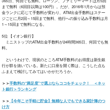
365日、何回でも無料。ローソン、ファミリーマートは月5回
まで無料（6回目以降は100円）。だが、2016年1月からは預
金ランクに応じて手数料が変わり、ATM出金手数料はステー
ジごとに月2回～15回まで無料、他行への振り込み手数料は月
1～15回まで無料になる。
5位 【イオン銀行】
ミニストップのATM出金手数料が24時間365日、何回でも無
料。
というわけで、現状のところATM手数料のお得度は新生銀
行が群を抜いている。新たに口座を開く際は、こうした点も
ふまえて検討してみてはいかがだろうか。
＞＞
手数料の“満足度”で選ぶならココをチェック！ ＜ネッ
ト銀行＞ランキング
＞＞
【今年こそ手軽に貯金】無精な人でもできる家計簿のつ
け方