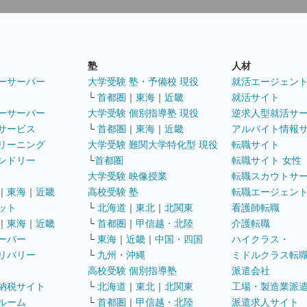
塾
人材
ーサーバー
大学受験 塾・予備校 現役
就活エージェン
└
首都圏
｜
東海
｜
近畿
就活サイト
ーサーバー
大学受験 個別指導塾 現役
逆求人型就活サ
サービス
└
首都圏
｜
東海
｜
近畿
アルバイト情報
リーニング
大学受験 難関大学特化型 現役
転職サイト
ンドリー
└
首都圏
転職サイト 女性
大学受験 映像授業
転職スカウトサ
｜
東海
｜
近畿
高校受験 塾
転職エージェン
ット
└
北海道
｜
東北
｜
北関東
看護師転職
｜
東海
｜
近畿
└
首都圏
｜
甲信越・北陸
介護転職
ーパー
└
東海
｜
近畿
｜
中国・四国
ハイクラス・
リバリー
└
九州・沖縄
ミドルクラス転
高校受験 個別指導塾
派遣会社
納税サイト
└
北海道
｜
東北
｜
北関東
工場・製造業派
ルーム
└
首都圏
｜
甲信越・北陸
派遣求人サイト