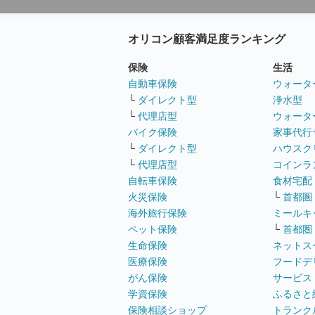
オリコン顧客満足度ランキング
保険
生活
自動車保険
ウォータ
└
ダイレクト型
浄水型
└
代理店型
ウォータ
バイク保険
家事代行
└
ダイレクト型
ハウスク
└
代理店型
コインラ
自転車保険
食材宅配
火災保険
└
首都圏
海外旅行保険
ミールキ
ペット保険
└
首都圏
生命保険
ネットス
医療保険
フードデ
がん保険
サービス
学資保険
ふるさと
保険相談ショップ
トランク