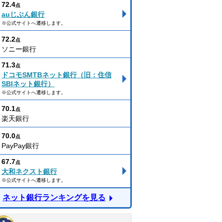
72.4
点
auじぶん銀行
※公式サイトへ遷移します。
72.2
点
ソニー銀行
71.3
点
ドコモSMTBネット銀行（旧：住信
SBIネット銀行）
※公式サイトへ遷移します。
70.1
点
楽天銀行
70.0
点
PayPay銀行
67.7
点
大和ネクスト銀行
※公式サイトへ遷移します。
ネット銀行ランキングを見る