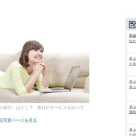
高
な
ネ
トを
ネ
ネッ
ネ
ト銀行」はどこ？ 各社のサービスを比べて
流
写真ページを見る
ネッ
と