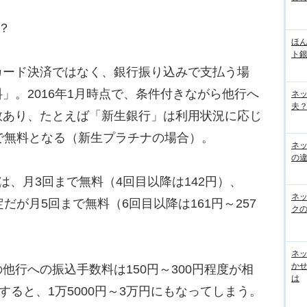
？
ほん
ト
ード決済ではなく、銀行振り込みで支払う場
」。2016年1月時点で、条件付きながら他行へ
ネ
夫？
数あり、たとえば「新生銀行」は利用状況に応じ
で無料となる（新生プラチナの場合）。
ネ
の
は、月3回まで無料（4回目以降は142円）、
ネ
だが月5回まで無料（6回目以降は161円～257
ク
ネッ
か
行への振込手数料は150円～300円程度が相
は
すると、1万5000円～3万円にもなってしまう。