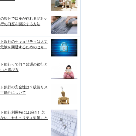
の数分で口座が作れる!?ネッ
銀行の口座を開設する方法
ット銀行のセキュリティは大丈
危険を回避するためのセキ...
ット銀行って何？普通の銀行と
違いと選び方
ット銀行の安全性は？破綻リス
の可能性について
ト銀行利用時には必須！ 欠
せない「セキュリティ対策」と