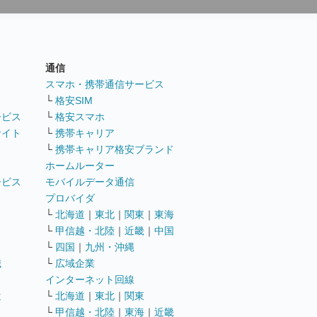
通信
ト
スマホ・携帯通信サービス
└
格安SIM
ービス
└
格安スマホ
サイト
└
携帯キャリア
└
携帯キャリア格安ブランド
ホームルーター
ービス
モバイルデータ通信
ト
プロバイダ
└
北海道
｜
東北
｜
関東
｜
東海
└
甲信越・北陸
｜
近畿
｜
中国
└
四国
｜
九州・沖縄
職
└
広域企業
インターネット回線
遣
└
北海道
｜
東北
｜
関東
└
甲信越・北陸
｜
東海
｜
近畿