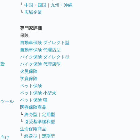
ス
└
中国・四国
｜
九州・沖縄
└
広域企業
専門家評価
ト
保険
自動車保険 ダイレクト型
自動車保険 代理店型
バイク保険 ダイレクト型
広告
バイク保険 代理店型
火災保険
学資保険
ペット保険
ペット保険 小型犬
ペット保険 猫
トツール
医療保険商品
└
終身型
｜
定期型
└
引受基準緩和型
生命保険商品
└
終身型
｜
定期型
員向け