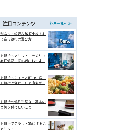
注目コンテンツ
記事一覧へ ≫
金利ネット銀行を徹底比較！あ
たに合う銀行の選び方
ット銀行のメリット・デメリッ
徹底解説！初心者におすす...
ット銀行のちょっと面白い話。
ト銀行は変わった支店名が...
ット銀行の解約手続き 基本の
れと気を付けたいこと
ト銀行でフラット35にするこ
のメリット