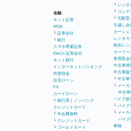
└
レンタ
└
コンテ
金融
└
宅配型
ネット証券
引越し会
NISA
カーシェ
└
証券会社
レンタカ
└
銀行
格安レン
スマホ専業証券
カーリー
iDeCo 証券会社
車買取会
ネット銀行
中古車情
インターネットバンキング
中古車販
外貨預金
└
中古車
住宅ローン
└
メーカ
FX
中古車
カードローン
バイク販
└
銀行系
｜
ノンバンク
└
バイク
クレジットカード
└
メーカ
└
年会費無料
バイク
└
クレジットカード
車検
└
ゴールドカード