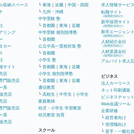
ル収納スペース
└
東海
｜
近畿
｜
中国・四国
求人情報サービ
ナ
└
九州・沖縄
転職サイト
（採用担当向け）
中学受験 塾
新卒採用サイト
社
└
首都圏
｜
東海
｜
近畿
（採用担当向け）
新卒エージェン
アリング
中学受験 個別指導塾
（採用担当向け）
ー
└
首都圏
人材紹介会社
タカー
公立中高一貫校対策 塾
（採用担当向け）
人材派遣会社
ス
└
首都圏
（採用担当向け）
社
小学生 塾
アルバイト求人
報サイト
└
首都圏
｜
東海
｜
近畿
売店
小学生 個別指導塾
ビジネス
専門販売店
└
首都圏
｜
東海
｜
近畿
法人カーリース
ー系
通信教育
ネット印刷通販
販売店
└
高校生
｜
中学生
｜
小学生
ビジネスチャッ
売店
家庭教師
Web会議ツール
専門販売店
幼児・小学生 学習教室
企業研修
ー系
幼児教室 知育
└
経営者向け
販売店
└
管理職向け
スクール
└
若手・一般社