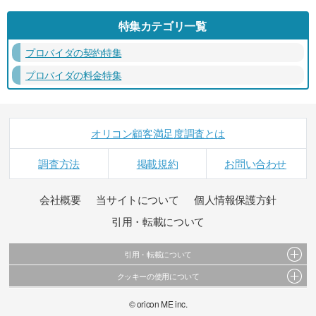
特集カテゴリ一覧
プロバイダの契約特集
プロバイダの料金特集
オリコン顧客満足度調査とは
調査方法
掲載規約
お問い合わせ
会社概要
当サイトについて
個人情報保護方針
引用・転載について
引用・転載について
クッキーの使用について
当サイトで公開されている情報（文字、写真、イラスト、画像データ等）及びこれらの配
置・編集および構造などについての著作権は株式会社oricon MEに帰属しております。
このサイトでは Cookie を使用して、ユーザーに合わせたコンテンツや広告の表示、ソーシャ
© oricon ME inc.
これらの情報を権利者の許可なく無断転載・複製などの二次利用を行うことは固く禁じてお
ル メディア機能の提供、広告の表示回数やクリック数の測定を行っています。