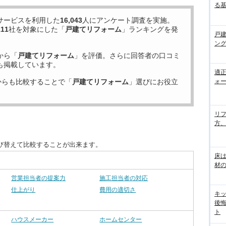
る
サービスを利用した
16,043
人にアンケート調査を実施。
111
社を対象にした「
戸建てリフォーム
」ランキングを発
戸
ン
から「
戸建てリフォーム
」を評価。さらに回答者の口コミ
も掲載しています。
適
ォー
からも比較することで「
戸建てリフォーム
」選びにお役立
リ
方
び替えて比較することが出来ます。
床
材の
営業担当者の提案力
施工担当者の対応
仕上がり
費用の適切さ
キ
後
ト
ハウスメーカー
ホームセンター