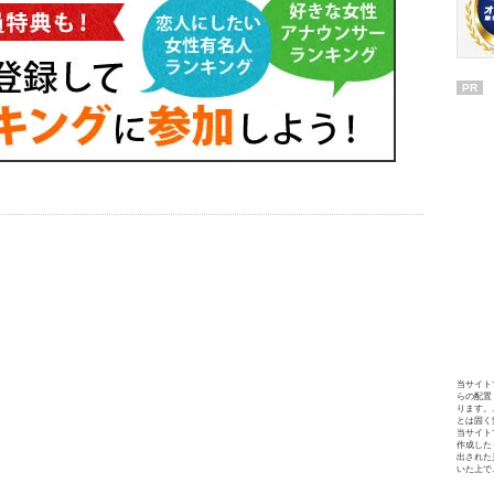
PR
当サイト
らの配置
ります。
とは固く
当サイト
作成した
出された
いた上で