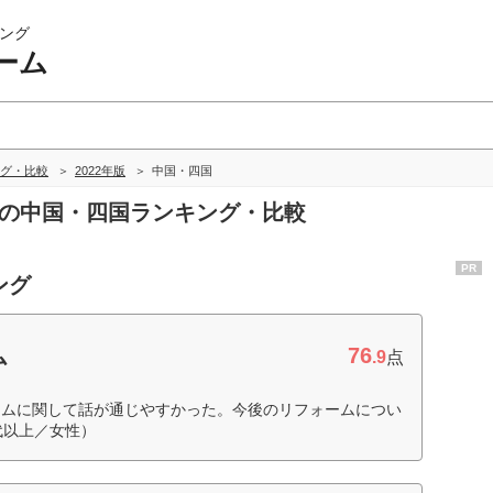
ング
ーム
グ・比較
2022年版
中国・四国
ムの中国・四国ランキング・比較
PR
ング
76
ム
.9
点
ームに関して話が通じやすかった。今後のリフォームについ
代以上／女性）