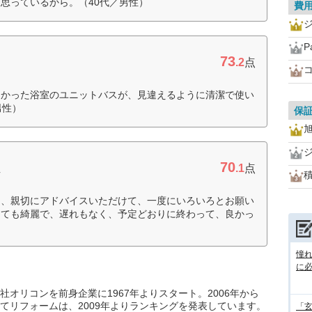
思っているから。（40代／男性）
費
P
73
.2
点
なかった浴室のユニットバスが、見違えるように清潔で使い
男性）
保
70
ム
.1
点
り、親切にアドバイスいただけて、一度にいろいろとお願い
とても綺麗で、遅れもなく、予定どおりに終わって、良かっ
憧
に
オリコンを前身企業に1967年よりスタート。2006年から
てリフォームは、2009年よりランキングを発表しています。
「