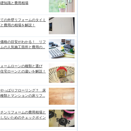
基礎知識と費用相場
建ての外壁リフォームのタイミ
グと費用の相場を解説！
正価格の目安がわかる！ リフ
ムの人気施工箇所と費用の...
フォームローンの種類と選び
、住宅ローンとの違いを解説！
はやっぱりフローリング？ 床
種類とマンションの床リフ...
ッチンリフォームの費用相場と
悔しないためのチェックポイン