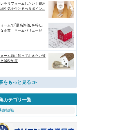
イレをリフォームしたい！費用
場や気を付けるべきポイン...
ォームで｢最高評価｣を得た､
外な企業 ネームバリューだ
フォーム前に知っておきたい補
金と減税制度
事をもっと見る ≫
集カテゴリ一覧
基礎知識