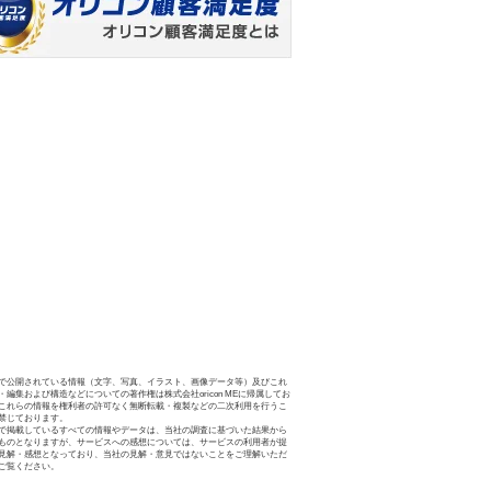
で公開されている情報（文字、写真、イラスト、画像データ等）及びこれ
・編集および構造などについての著作権は株式会社oricon MEに帰属してお
これらの情報を権利者の許可なく無断転載・複製などの二次利用を行うこ
禁じております。
で掲載しているすべての情報やデータは、当社の調査に基づいた結果から
ものとなりますが、サービスへの感想については、サービスの利用者が提
見解・感想となっており、当社の見解・意見ではないことをご理解いただ
ご覧ください。