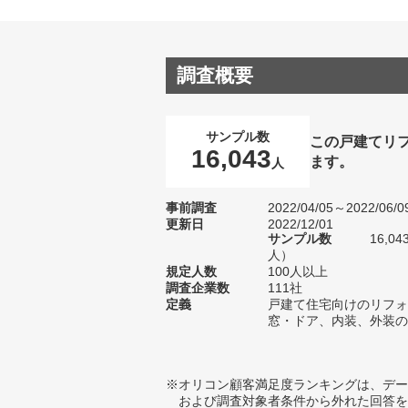
調査概要
サンプル数
この戸建てリ
16,043
ます。
人
事前調査
2022/04/05～2022/06/0
更新日
2022/12/01
サンプル数
16,0
人）
規定人数
100人以上
調査企業数
111社
定義
戸建て住宅向けのリフォ
窓・ドア、内装、外装の
※オリコン顧客満足度ランキングは、デー
および調査対象者条件から外れた回答を