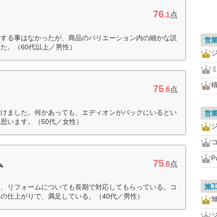
76
.1
点
案する事はなかったが、商品のバリエーション内の細かな説
営
た。（60代以上／男性）
75
.6
点
だけました。何かあっても、エディオンがバックにいるとい
営
思います。（50代／女性）
P
75
ム
.6
点
施
り、リフォームについても長期で対応してもらっている。コ
の仕上がりで、満足している。（40代／男性）