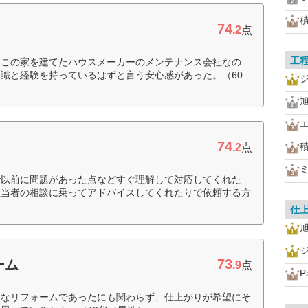
74
.2
点
工
。この家を建てたハウスメーカーのメンテナンス会社なの
識と経験を持っているはずと言う安心感があった。（60
74
.2
点
で以前に問題があった点などすぐ理解して対応してくれた
担当者の相談に乗ってアドバイスしてくれたりで依頼する方
仕
73
ーム
.9
点
P
的なリフォームであったにも関わらず、仕上がりが希望にそ