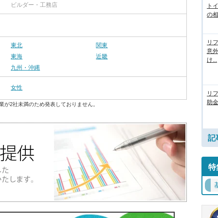
ビルダー・工務店
ト
の相
リフ
東北
関東
意
東海
近畿
け...
九州・沖縄
女性
リ
助
業が2社未満のため発表しておりません。
記
特