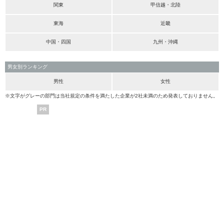
関東
甲信越・北陸
東海
近畿
中国・四国
九州・沖縄
男女別ランキング
男性
女性
※文字がグレーの部門は当社規定の条件を満たした企業が2社未満のため発表しておりません。
PR