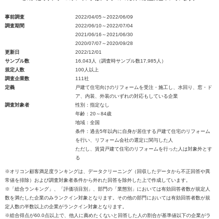
事前調査
2022/04/05～2022/06/09
調査期間
2022/06/10～2022/07/04
2021/06/16～2021/06/30
2020/07/07～2020/09/28
更新日
2022/12/01
サンプル数
16,043人（調査時サンプル数17,985人）
規定人数
100人以上
調査企業数
111社
定義
戸建て住宅向けのリフォームを受注・施工し、水回り、窓・ド
ア、内装、外装のいずれの対応もしている企業
調査対象者
性別：指定なし
年齢：20～84歳
地域：全国
条件：過去5年以内に自身が居住する戸建て住宅のリフォーム
を行い、リフォーム会社の選定に関与した人
ただし、賃貸戸建て住宅のリフォームを行った人は対象外とす
る
※オリコン顧客満足度ランキングは、データクリーニング（回収したデータから不正回答や異
常値を排除）および調査対象者条件から外れた回答を除外した上で作成しています。
※「総合ランキング」、「評価項目別」、部門の「業態別」においては有効回答者数が規定人
数を満たした企業のみランクイン対象となります。その他の部門においては有効回答者数が規
定人数の半数以上の企業がランクイン対象となります。
※総合得点が60.0点以上で、他人に薦めたくないと回答した人の割合が基準値以下の企業がラ