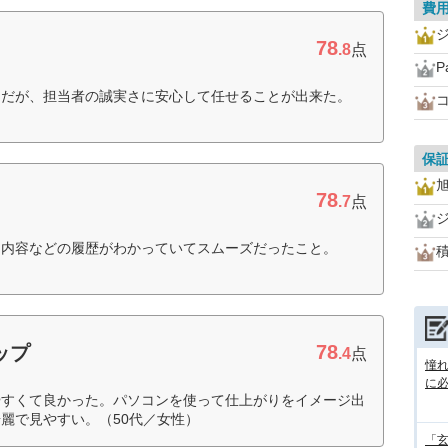
費
78
.8
点
P
りだが、担当者の誠実さに安心して任せることが出来た。
保
78
.7
点
ム内容などの履歴がわかっていてスムーズだったこと。
78
ップ
.4
点
憧
に
やすくて良かった。パソコンを使って仕上がりをイメージ出
麗で見やすい。（50代／女性）
「