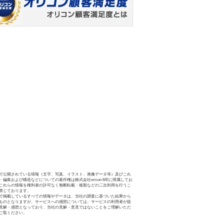
で公開されている情報（文字、写真、イラスト、画像データ等）及びこれ
・編集および構造などについての著作権は株式会社oricon MEに帰属してお
これらの情報を権利者の許可なく無断転載・複製などの二次利用を行うこ
禁じております。
で掲載しているすべての情報やデータは、当社の調査に基づいた結果から
ものとなりますが、サービスへの感想については、サービスの利用者が提
見解・感想となっており、当社の見解・意見ではないことをご理解いただ
ご覧ください。