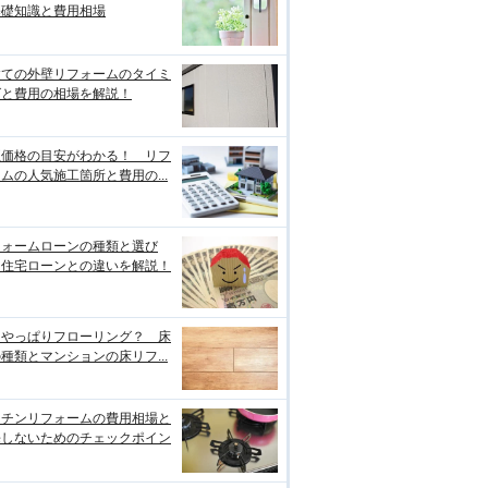
基礎知識と費用相場
建ての外壁リフォームのタイミ
グと費用の相場を解説！
正価格の目安がわかる！ リフ
ムの人気施工箇所と費用の...
フォームローンの種類と選び
、住宅ローンとの違いを解説！
はやっぱりフローリング？ 床
種類とマンションの床リフ...
ッチンリフォームの費用相場と
悔しないためのチェックポイン