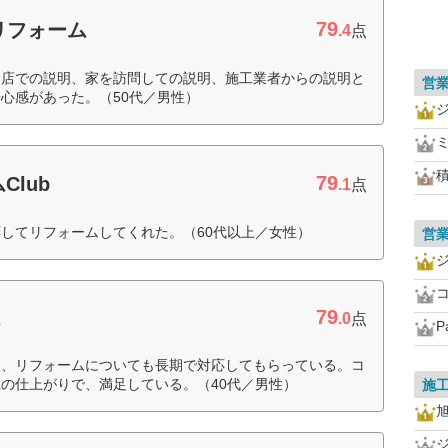
79
リフォーム
.4
点
お店での説明、家を訪問しての説明、施工業者からの説明と
営
心感があった。（50代／男性）
79
Club
.1
点
してリフォームしてくれた。（60代以上／女性）
営
79
ム
.0
点
P
り、リフォームについても長期で対応してもらっている。コ
の仕上がりで、満足している。（40代／男性）
施