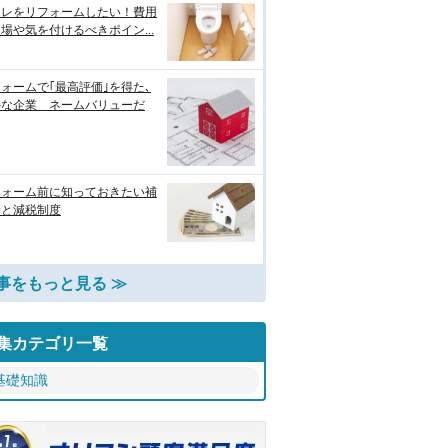
イレをリフォームしたい！費用
場や気を付けるべきポイン...
ォームで｢最高評価｣を得た､
外な企業 ネームバリューだ
フォーム前に知っておきたい補
金と減税制度
事をもっと見る ≫
集カテゴリ一覧
基礎知識