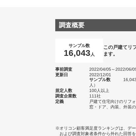
調査概要
サンプル数
この戸建てリ
16,043
ます。
人
事前調査
2022/04/05～2022/06/0
更新日
2022/12/01
サンプル数
16,0
人）
規定人数
100人以上
調査企業数
111社
定義
戸建て住宅向けのリフォ
窓・ドア、内装、外装の
※オリコン顧客満足度ランキングは、デー
および調査対象者条件から外れた回答を