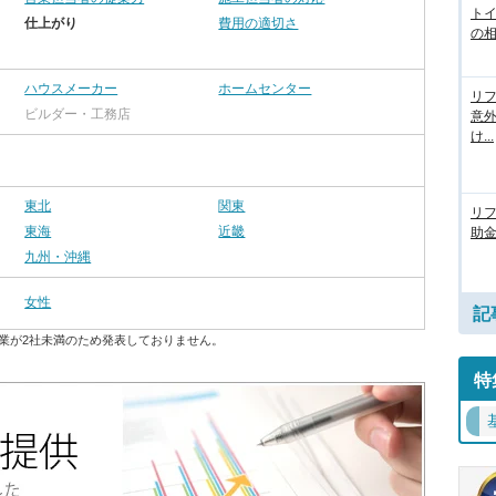
ト
仕上がり
費用の適切さ
の相
ハウスメーカー
ホームセンター
リフ
ビルダー・工務店
意
け...
東北
関東
リ
東海
近畿
助
九州・沖縄
女性
記
業が2社未満のため発表しておりません。
特