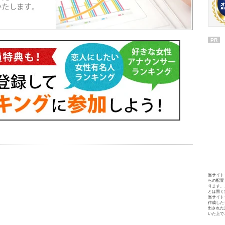
PR
当サイト
らの配置
ります。
とは固く
当サイト
作成した
出された
いた上で