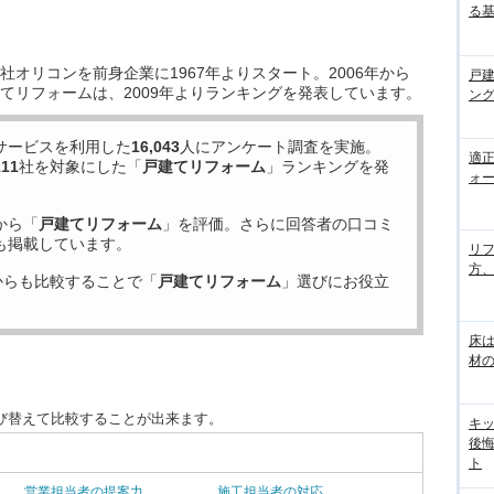
る
オリコンを前身企業に1967年よりスタート。2006年から
戸
てリフォームは、2009年よりランキングを発表しています。
ン
サービスを利用した
16,043
人にアンケート調査を実施。
適
111
社を対象にした「
戸建てリフォーム
」ランキングを発
ォー
から「
戸建てリフォーム
」を評価。さらに回答者の口コミ
も掲載しています。
リ
方
からも比較することで「
戸建てリフォーム
」選びにお役立
床
材の
び替えて比較することが出来ます。
キ
後
ト
営業担当者の提案力
施工担当者の対応