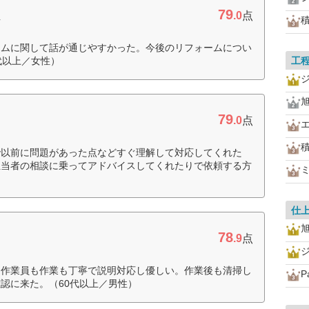
79
ム
.0
点
ームに関して話が通じやすかった。今後のリフォームについ
代以上／女性）
工
79
.0
点
で以前に問題があった点などすぐ理解して対応してくれた
担当者の相談に乗ってアドバイスしてくれたりで依頼する方
仕
78
.9
点
。作業員も作業も丁寧で説明対応し優しい。作業後も清掃し
P
認に来た。（60代以上／男性）