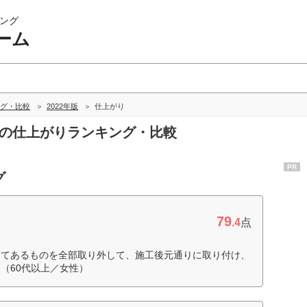
ング
ーム
グ・比較
2022年版
仕上がり
ムの仕上がりランキング・比較
PR
グ
79
.4
点
してあるものを全部取り外して、施工後元通りに取り付け、
（60代以上／女性）