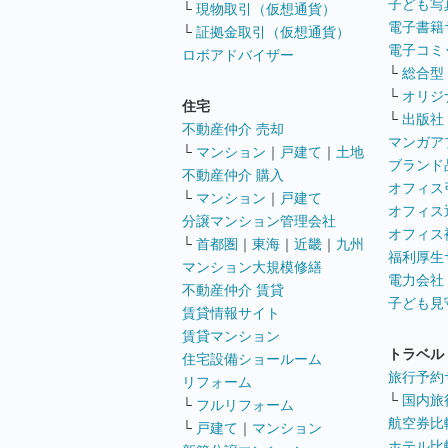
子ども写
└
現物取引（仮想通貨）
電子書籍
└
証拠金取引（仮想通貨）
電子コミ
ロボアドバイザー
└
総合型
└
オリジ
住宅
└
出版社
不動産仲介 売却
マンガア
└
マンション
｜
戸建て
｜
土地
ブランド
不動産仲介 購入
オフィス
└
マンション
｜
戸建て
オフィス
分譲マンション管理会社
オフィス
└
首都圏
｜
東海
｜
近畿
｜
九州
福利厚生
マンション大規模修繕
電力会社
不動産仲介 賃貸
子ども見
賃貸情報サイト
賃貸マンション
トラベル
住宅設備ショールーム
旅行予約
リフォーム
└
国内旅
└
フルリフォーム
航空券比
└
戸建て
｜
マンション
ホテル比