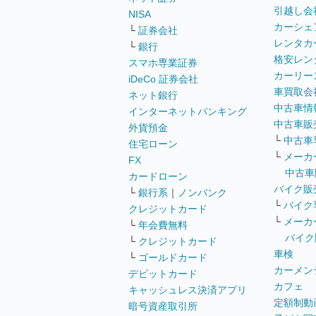
引越し会
NISA
カーシェ
└
証券会社
レンタカ
└
銀行
格安レン
スマホ専業証券
カーリー
iDeCo 証券会社
車買取会
ネット銀行
中古車情
インターネットバンキング
中古車販
外貨預金
└
中古車
住宅ローン
└
メーカ
FX
中古車
カードローン
バイク販
└
銀行系
｜
ノンバンク
└
バイク
クレジットカード
└
メーカ
└
年会費無料
バイク
└
クレジットカード
車検
└
ゴールドカード
カーメン
デビットカード
カフェ
キャッシュレス決済アプリ
定額制動
暗号資産取引所