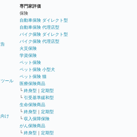
専門家評価
ト
保険
自動車保険 ダイレクト型
自動車保険 代理店型
バイク保険 ダイレクト型
バイク保険 代理店型
広告
火災保険
学資保険
ペット保険
ペット保険 小型犬
ペット保険 猫
トツール
医療保険商品
└
終身型
｜
定期型
└
引受基準緩和型
生命保険商品
└
終身型
｜
定期型
員向け
└
収入保障保険
がん保険商品
└
終身型
｜
定期型