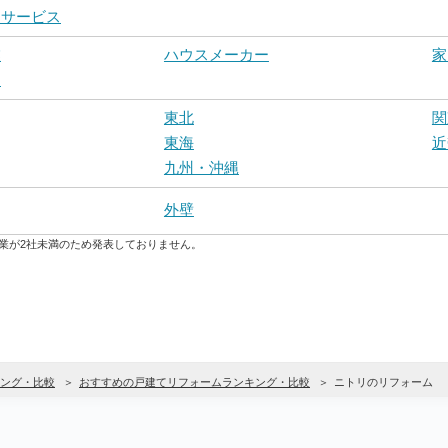
ーサービス
業
ハウスメーカー
家
ー
東北
関
東海
近
九州・沖縄
外壁
業が2社未満のため発表しておりません。
ング・比較
おすすめの戸建てリフォームランキング・比較
ニトリのリフォーム