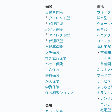
保険
生活
自動車保険
ウォータ
└
ダイレクト型
浄水型
└
代理店型
ウォータ
バイク保険
家事代行
└
ダイレクト型
ハウスク
└
代理店型
コインラ
自転車保険
食材宅配
火災保険
└
首都圏
海外旅行保険
ミールキ
ペット保険
└
首都圏
生命保険
ネットス
医療保険
フードデ
がん保険
サービス
学資保険
ふるさと
保険相談ショップ
トランク
└
レンタ
└
コンテ
金融
└
宅配型
ネット証券