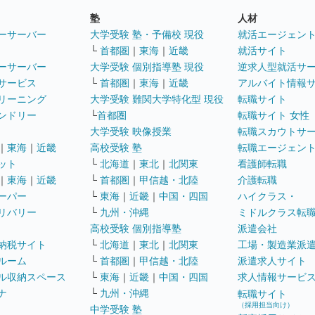
塾
人材
ーサーバー
大学受験 塾・予備校 現役
就活エージェン
└
首都圏
｜
東海
｜
近畿
就活サイト
ーサーバー
大学受験 個別指導塾 現役
逆求人型就活サ
サービス
└
首都圏
｜
東海
｜
近畿
アルバイト情報
リーニング
大学受験 難関大学特化型 現役
転職サイト
ンドリー
└
首都圏
転職サイト 女性
大学受験 映像授業
転職スカウトサ
｜
東海
｜
近畿
高校受験 塾
転職エージェン
ット
└
北海道
｜
東北
｜
北関東
看護師転職
｜
東海
｜
近畿
└
首都圏
｜
甲信越・北陸
介護転職
ーパー
└
東海
｜
近畿
｜
中国・四国
ハイクラス・
リバリー
└
九州・沖縄
ミドルクラス転
高校受験 個別指導塾
派遣会社
納税サイト
└
北海道
｜
東北
｜
北関東
工場・製造業派
ルーム
└
首都圏
｜
甲信越・北陸
派遣求人サイト
ル収納スペース
└
東海
｜
近畿
｜
中国・四国
求人情報サービ
ナ
└
九州・沖縄
転職サイト
（採用担当向け）
中学受験 塾