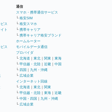
通信
ト
スマホ・携帯通信サービス
└
格安SIM
ービス
└
格安スマホ
サイト
└
携帯キャリア
└
携帯キャリア格安ブランド
ホームルーター
ービス
モバイルデータ通信
ト
プロバイダ
└
北海道
｜
東北
｜
関東
｜
東海
└
甲信越・北陸
｜
近畿
｜
中国
└
四国
｜
九州・沖縄
職
└
広域企業
インターネット回線
遣
└
北海道
｜
東北
｜
関東
└
甲信越・北陸
｜
東海
｜
近畿
ス
└
中国・四国
｜
九州・沖縄
└
広域企業