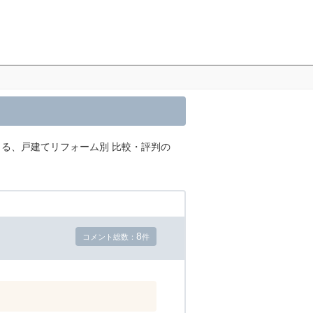
よる、戸建てリフォーム別 比較・評判の
8
コメント総数：
件