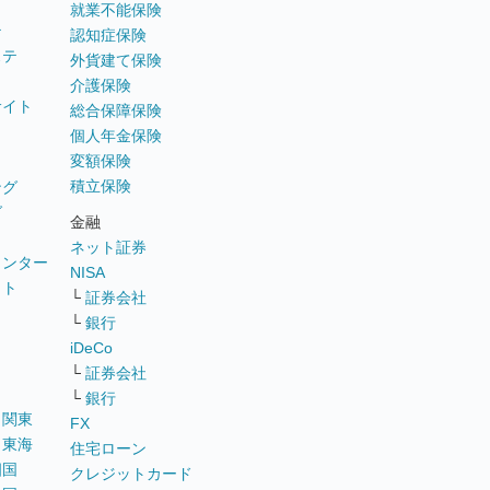
就業不能保険
テ
認知症保険
ステ
外貨建て保険
介護保険
サイト
総合保障保険
個人年金保険
変額保険
積立保険
ング
グ
金融
ネット証券
ウンター
NISA
イト
└
証券会社
リ
└
銀行
iDeCo
└
証券会社
└
銀行
｜
関東
FX
｜
東海
住宅ローン
四国
クレジットカード