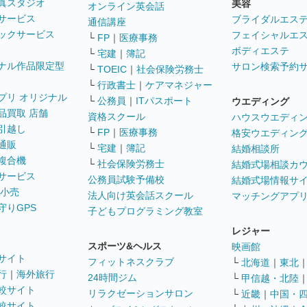
真スタジオ
美容
オンライン英会話
サービス
ブライダルエス
通信講座
ックサービス
フェイシャルエ
└
FP
｜
医療事務
ボディエステ
└
宅建
｜
簿記
ナル作品限定型
サロン検索予約
└
TOEIC
｜
社会保険労務士
└
行政書士
｜
ケアマネジャー
プリ オリジナル
└
公務員
｜
ITパスポート
ウエディング
品買取 店舗
資格スクール
ハウスウエディ
引越し
└
FP
｜
医療事務
格安ウエディン
通販
└
宅建
｜
簿記
結婚相談所
複合機
└
社会保険労務士
結婚式場相談カ
サービス
公務員試験予備校
結婚式場情報サ
 小売
法人向け英会話スクール
マッチングアプ
守りGPS
子どもプログラミング教室
レジャー
スポーツ&ヘルス
映画館
サイト
フィットネスクラブ
└
北海道
｜
東北
行
｜
海外旅行
24時間ジム
└
甲信越・北陸
較サイト
リラクゼーションサロン
└
近畿
｜
中国・
較サイト