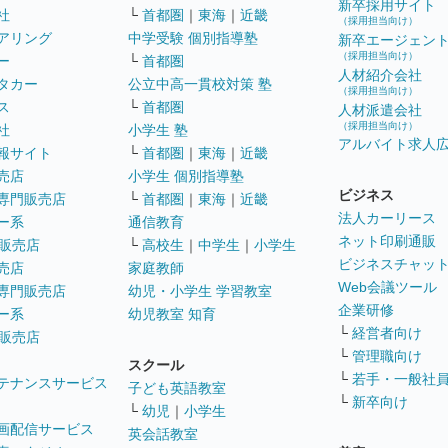
新卒採用サイト
社
└
首都圏
｜
東海
｜
近畿
（採用担当向け）
アリング
中学受験 個別指導塾
新卒エージェン
（採用担当向け）
ー
└
首都圏
人材紹介会社
タカー
公立中高一貫校対策 塾
（採用担当向け）
ス
└
首都圏
人材派遣会社
（採用担当向け）
社
小学生 塾
アルバイト求人
報サイト
└
首都圏
｜
東海
｜
近畿
売店
小学生 個別指導塾
ビジネス
専門販売店
└
首都圏
｜
東海
｜
近畿
法人カーリース
ー系
通信教育
ネット印刷通販
販売店
└
高校生
｜
中学生
｜
小学生
ビジネスチャッ
売店
家庭教師
Web会議ツール
専門販売店
幼児・小学生 学習教室
企業研修
ー系
幼児教室 知育
└
経営者向け
販売店
└
管理職向け
スクール
└
若手・一般社
テナンスサービス
子ども英語教室
└
新卒向け
└
幼児
｜
小学生
画配信サービス
英会話教室