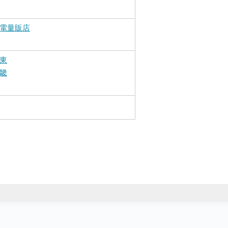
電量販店
東
畿