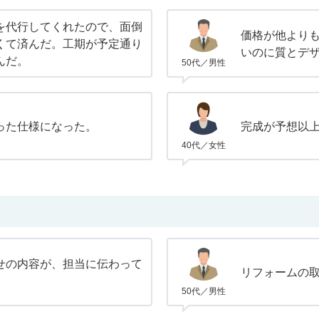
を代行してくれたので、面倒
価格が他より
くて済んだ。工期が予定通り
いのに質とデ
んだ。
50代／男性
った仕様になった。
完成が予想以
40代／女性
せの内容が、担当に伝わって
リフォームの
50代／男性