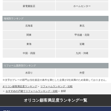
家電量販店
ホームセンター
地域別ランキング
北海道
東北
関東
甲信越・北陸
東海
近畿
中国・四国
九州・沖縄
リフォーム箇所別ランキング
水回り
外壁
※文字がグレーの部門は当社規定の条件を満たした企業が2社未満のため発表しておりません。
オリコン顧客満足度ランキング
リフォームランキング・比較
おすすめの戸建てリフォームランキング・比較
創研
オリコン顧客満足度
ランキング一覧