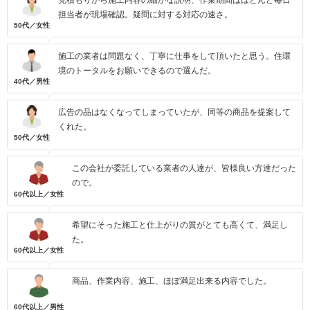
見積もりから施工内容の細かな説明、作業期間はほとんど毎日
担当者が現場確認。疑問に対する対応の速さ。
50代／女性
施工の業者は問題なく、丁寧に仕事をして頂いたと思う。住環
境のトータルをお願いできるので選んだ。
40代／男性
広告の品はなくなってしまっていたが、同等の商品を提案して
くれた。
50代／女性
この会社が委託している業者の人達が、皆様良い方達だった
ので。
60代以上／女性
希望にそった施工と仕上がりの質がとても高くて、満足し
た。
60代以上／女性
商品、作業内容、施工、ほぼ満足出来る内容でした。
60代以上／男性