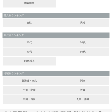
地銀総合
男女別ランキング
女性
男性
年代別ランキング
20代
30代
40代
50代
60代以上
地域別ランキング
北海道・東北
関東
中部・北陸
近畿
中国・四国
九州・沖縄