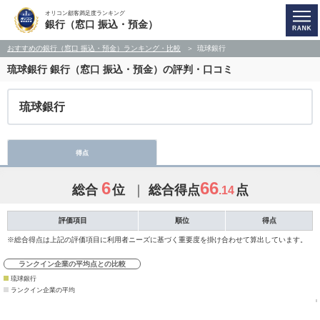
オリコン顧客満足度ランキング
銀行（窓口 振込・預金）
おすすめの銀行（窓口 振込・預金）ランキング・比較
琉球銀行
琉球銀行
銀行（窓口 振込・預金）の評判・口コミ
琉球銀行
得点
6
66
総合
位
総合得点
点
.14
評価項目
順位
得点
※総合得点は上記の評価項目に利用者ニーズに基づく重要度を掛け合わせて算出しています。
ランクイン企業の平均点との比較
琉球銀行
ランクイン企業の平均