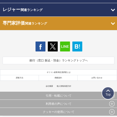
レジャー
関連ランキング
専門家評価
関連ランキング
銀行（窓口 振込・預金）ランキングトップへ
オリコン顧客満足度調査とは
調査方法
掲載規約
お問い合わせ
会社概要
個人情報保護方針
Top
引用・転載について
利用者の声について
当サイトで公開されている情報（文字、写真、イラスト、画像データ等）及びこれらの配置・
編集および構造などについての著作権は株式会社oricon MEに帰属しております。
クッキーの使用について
当サイトに掲載している内容はすべてサービスの利用者が提出された見解・感想です。
これらの情報を権利者の許可なく無断転載・複製などの二次利用を行うことは固く禁じており