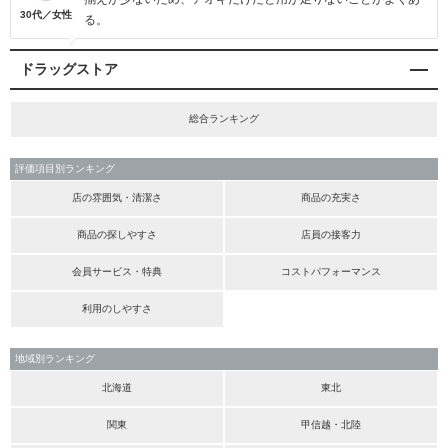
30代／女性
る。
ドラッグストア
総合ランキング
評価項目別ランキング
店の雰囲気・清潔さ
商品の充実さ
商品の探しやすさ
店員の接客力
会員サービス・特典
コストパフォーマンス
利用のしやすさ
地域別ランキング
北海道
東北
関東
甲信越・北陸