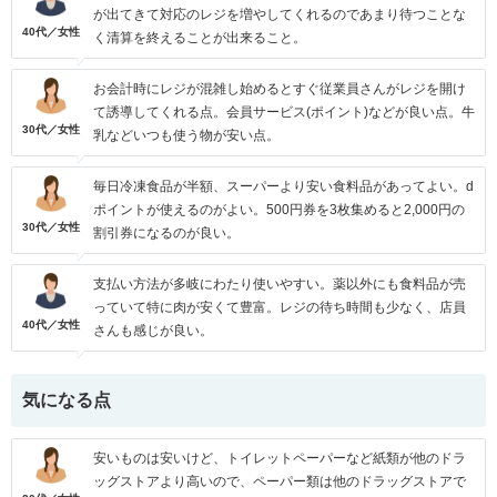
が出てきて対応のレジを増やしてくれるのであまり待つことな
40代／女性
く清算を終えることが出来ること。
お会計時にレジが混雑し始めるとすぐ従業員さんがレジを開け
て誘導してくれる点。会員サービス(ポイント)などが良い点。牛
30代／女性
乳などいつも使う物が安い点。
毎日冷凍食品が半額、スーパーより安い食料品があってよい。d
ポイントが使えるのがよい。500円券を3枚集めると2,000円の
30代／女性
割引券になるのが良い。
支払い方法が多岐にわたり使いやすい。薬以外にも食料品が売
っていて特に肉が安くて豊富。レジの待ち時間も少なく、店員
40代／女性
さんも感じが良い。
気になる点
安いものは安いけど、トイレットペーパーなど紙類が他のドラ
ッグストアより高いので、ペーパー類は他のドラッグストアで