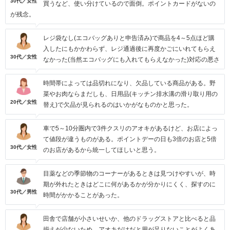
30代／女性
買うなど、使い分けているので面倒。ポイントカードがないの
が残念。
レジ袋なし(エコバッグありと申告済み)で商品を4～5点ほど購
入したにもかかわらず、レジ通過後に再度かごにいれてもらえ
30代／女性
なかった(当然エコバッグにも入れてもらえなかった)対応の悪さ
時間帯によっては品切れになり、欠品している商品がある。野
菜やお肉ならまだしも、日用品(キッチン排水溝の滑り取り用の
20代／女性
替え)で欠品が見られるのはいかがなものかと思った。
車で5～10分圏内で3件クスリのアオキがあるけど、お店によっ
て値段が違うものがある。ポイントデーの日も3倍のお店と5倍
30代／女性
のお店があるから統一してほしいと思う。
目薬などの季節物のコーナーがあるときは見つけやすいが、時
期が外れたときはどこに何があるかが分かりにくく、探すのに
30代／男性
時間がかかることがあった。
田舎で店舗が小さいせいか、他のドラッグストアと比べると品
揃えが少ないため、アオキだけだと用が足りないことがよくあ