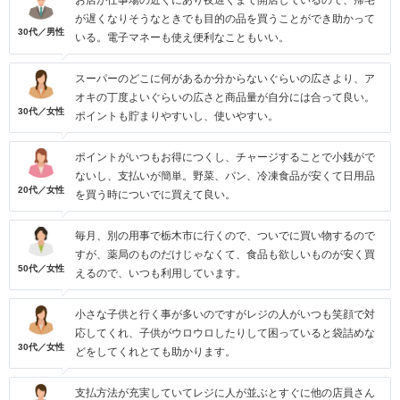
お店が仕事場の近くにあり夜遅くまで開店しているので、帰宅
が遅くなりそうなときでも目的の品を買うことができ助かって
30代／男性
いる。電子マネーも使え便利なこともいい。
スーパーのどこに何があるか分からないぐらいの広さより、ア
オキの丁度よいぐらいの広さと商品量が自分には合って良い。
30代／女性
ポイントも貯まりやすいし、使いやすい。
ポイントがいつもお得につくし、チャージすることで小銭がで
ないし、支払いが簡単。野菜、パン、冷凍食品が安くて日用品
20代／女性
を買う時についでに買えて良い。
毎月、別の用事で栃木市に行くので、ついでに買い物するので
すが、薬局のものだけじゃなくて、食品も欲しいものが安く買
50代／女性
えるので、いつも利用しています。
小さな子供と行く事が多いのですがレジの人がいつも笑顔で対
応してくれ、子供がウロウロしたりして困っていると袋詰めな
30代／女性
どをしてくれとても助かります。
支払方法が充実していてレジに人が並ぶとすぐに他の店員さん