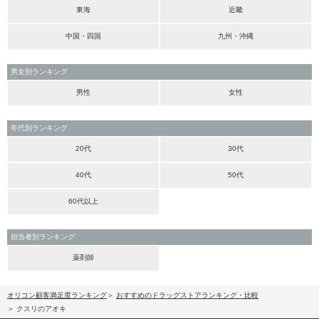
東海
近畿
中国・四国
九州・沖縄
男女別ランキング
男性
女性
年代別ランキング
20代
30代
40代
50代
60代以上
担当者別ランキング
薬剤師
オリコン顧客満足度ランキング
おすすめのドラッグストアランキング・比較
クスリのアオキ