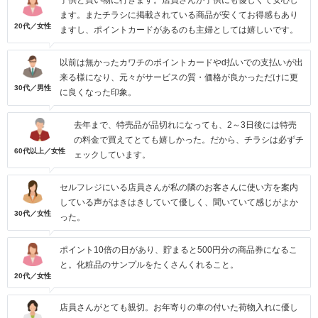
子供と買い物に行きます。店員さんが子供にも優しくて安心し
ます。またチラシに掲載されている商品が安くてお得感もあり
20代／女性
ますし、ポイントカードがあるのも主婦としては嬉しいです。
以前は無かったカワチのポイントカードやd払いでの支払いが出
来る様になり、元々がサービスの質・価格が良かっただけに更
30代／男性
に良くなった印象。
去年まで、特売品が品切れになっても、2～3日後には特売
の料金で買えてとても嬉しかった。だから、チラシは必ずチ
60代以上／女性
ェックしています。
セルフレジにいる店員さんが私の隣のお客さんに使い方を案内
している声がはきはきしていて優しく、聞いていて感じがよか
30代／女性
った。
ポイント10倍の日があり、貯まると500円分の商品券になるこ
と。化粧品のサンプルをたくさんくれること。
20代／女性
店員さんがとても親切。お年寄りの車の付いた荷物入れに優し