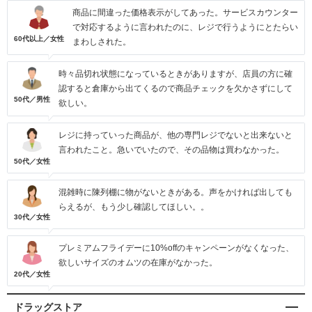
商品に間違った価格表示がしてあった。サービスカウンター
で対応するように言われたのに、レジで行うようにとたらい
60代以上／女性
まわしされた。
時々品切れ状態になっているときがありますが、店員の方に確
認すると倉庫から出てくるので商品チェックを欠かさずにして
50代／男性
欲しい。
レジに持っていった商品が、他の専門レジでないと出来ないと
言われたこと。急いでいたので、その品物は買わなかった。
50代／女性
混雑時に陳列棚に物がないときがある。声をかければ出しても
らえるが、もう少し確認してほしい。。
30代／女性
プレミアムフライデーに10%offのキャンペーンがなくなった、
欲しいサイズのオムツの在庫がなかった。
20代／女性
ドラッグストア