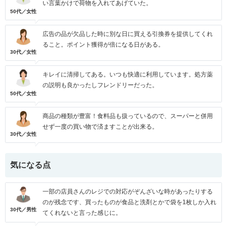
い言葉かけで荷物を入れてあげていた。
50代／女性
広告の品が欠品した時に別な日に買える引換券を提供してくれ
ること。ポイント獲得が倍になる日がある。
30代／女性
キレイに清掃してある。いつも快適に利用しています。処方薬
の説明も良かったしフレンドリーだった。
50代／女性
商品の種類が豊富！食料品も扱っているので、スーパーと併用
せず一度の買い物で済ますことが出来る。
30代／女性
気になる点
一部の店員さんのレジでの対応がぞんざいな時があったりする
のが残念です、買ったものが食品と洗剤とかで袋を1枚しか入れ
30代／男性
てくれないと言った感じに。