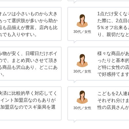
オムツは小さいものから大き
1点だけ安くな
あって選択肢が多いから助か
た際に、2点目
品も品揃えが豊富。店内も比
5％オフ出来る
30代／女性
れでも入りやすい。
り、親切だな
み物が安く、日曜日だけポイ
様々な商品があ
ので、まとめ買いさせて頂き
ったりと基本
る商品も沢山あり、どこにあ
ど特に女性の
30代／女性
い。
で好感持てま
決済に比較的早く対応してく
こどもを2人連
ポイント加盟店なのもありが
それぞれ分け
ト加盟店なのでスギ薬局を選
性の店員さん
30代／女性