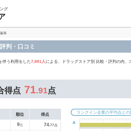
ング
ア
薬局
の評判・口コミ
を伴う利用をした
7,881人
による、ドラッグストア別 比較・評判の内、
71
合得点
.91
点
ランクイン企業の平均点との
順位
得点
A
9
74
位
.77
点