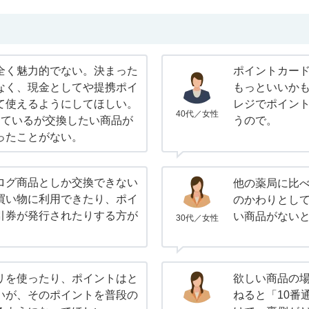
全く魅力的でない。決まった
ポイントカー
なく、現金としてや提携ポイ
もっといいか
て使えるようにしてほしい。
レジでポイン
40代／女性
めているが交換したい商品が
うので。
ったことがない。
ログ商品としか交換できない
他の薬局に比
買い物に利用できたり、ポイ
のかわりとし
引券が発行されたりする方が
い商品がない
30代／女性
リを使ったり、ポイントはと
欲しい商品の
いが、そのポイントを普段の
ねると「10番