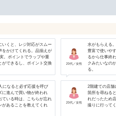
にいくと、レジ対応がスムー
水がもらえる
声をかけてくれる。品揃えが
豊富で使いや
充実。ポイントでラップや重
るから仕事終
とができるし、ポイント交換
クみたいなの
20代／女性
。
る。
3人になると必ず応援を呼び
2階建ての店舗
ズに進んで買い物が終われ
箇所を尋ねると
出ている時は、こちらが忘れ
れだったため
20代／女性
ンがあることを教えてくれ
撮りに行って