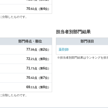
70
4
.92点（第
位）
に分類したものです。
担当者別部門結果
部門得点・順位
部門項目
77
2
薬剤師
.08点（第
位）
※担当者別部門結果はランキングを担
72
8
.21点（第
位）
71
6
.73点（第
位）
70
7
.42点（第
位）
69
8
.11点（第
位）
に分類したものです。