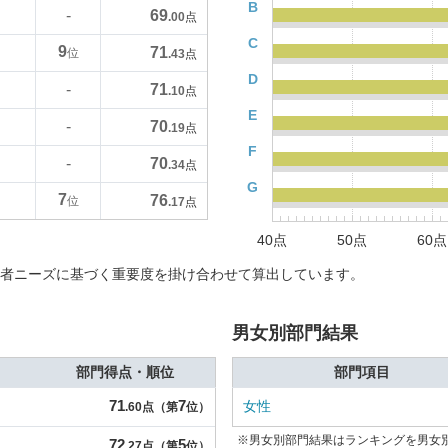
B
69
-
.00
点
C
9
71
位
.43
点
D
71
-
.10
点
E
70
-
.19
点
F
70
-
.34
点
G
7
76
位
.17
点
40点
50点
60点
者ニーズに基づく重要度を掛け合わせて算出しています。
男女別部門結果
部門得点・順位
部門項目
71
7
女性
.60点（第
位）
※男女別部門結果はランキングを男女
72
5
.27点（第
位）