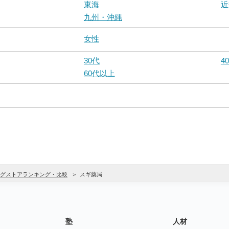
東海
近
九州・沖縄
女性
30代
4
60代以上
グストアランキング・比較
スギ薬局
塾
人材