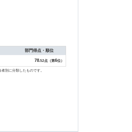
部門得点・順位
78
6
.52点（第
位）
当者別に分類したものです。