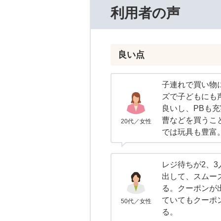
利用者の声
良い点
子連れで買い物
ズで子どもにも
良いし、PBも
曹などを買うこ
20代／女性
では玩具も豊富
レジ待ちが2、
出して、スムー
る。クーポンが
ていてもクーポ
50代／女性
る。