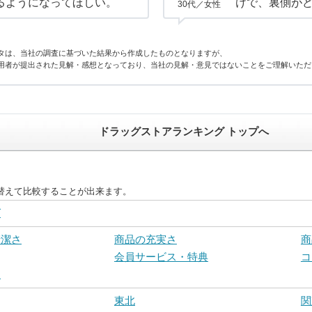
るようになってほしい。
けで、裏側が
30代／女性
タは、当社の調査に基づいた結果から作成したものとなりますが、
用者が提出された見解・感想となっており、当社の見解・意見ではないことをご理解いただ
ドラッグストアランキング トップへ
替えて比較することが出来ます。
グ
清潔さ
商品の充実さ
商
会員サービス・特典
コ
さ
東北
関