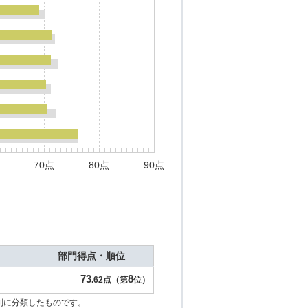
70点
80点
90点
部門得点・順位
73
8
.62点（第
位）
別に分類したものです。