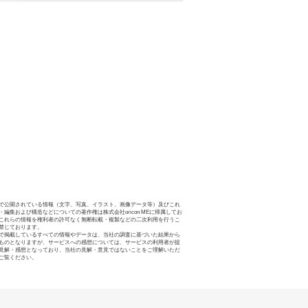
で公開されている情報（文字、写真、イラスト、画像データ等）及びこれ
・編集および構造などについての著作権は株式会社oricon MEに帰属してお
これらの情報を権利者の許可なく無断転載・複製などの二次利用を行うこ
禁じております。
で掲載しているすべての情報やデータは、当社の調査に基づいた結果から
ものとなりますが、サービスへの感想については、サービスの利用者が提
見解・感想となっており、当社の見解・意見ではないことをご理解いただ
ご覧ください。