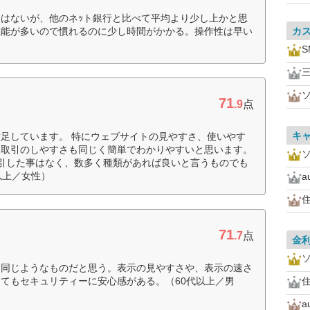
はないが、他のネｯト銀行と比べて平均より少し上かと思
機能が多いので慣れるのに少し時間がかかる。操作性は早い
カ
71
.9
点
キ
足しています。 特にウェブサイトの見やすさ、使いやす
。取引のしやすさも同じく簡単でわかりやすいと思います。
引した事はなく、数多く種類があれば良いと言うものでも
以上／女性）
住
71
.7
点
金
も同じようなものだと思う。表示の見やすさや、表示の速さ
てもセキュリティーに安心感がある。（60代以上／男
住