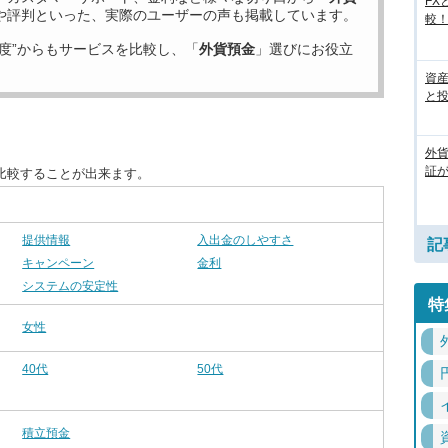
FX
や評判といった、実際のユーザーの声も掲載しています。
較
度”からもサービスを比較し、「
外貨預金
」選びにお役立
資
と
外
証
比較することが出来ます。
提供情報
入出金のしやすさ
記
キャンペーン
金利
システムの安定性
特
女性
40代
50代
積立預金