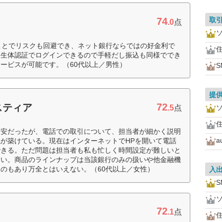
74
取
.0
点
ことでリスクも回避でき、ネット銀行ならではの好金利で
住
は生体認証でログインできるので手軽だし振込も同様ででき
ービスが可能です。（60代以上／男性）
提
72
スティア
.5
点
住
不安だったが、電話での取引について、担当者が細かく説明
が築けている。現在はインターネットでHPを開いて電話
できる。ただ問題は担当者も私も忙しく時間設定が難しいと
ない。商品のラインナップは当該銀行のみの扱いや他金融機
のもあり万全とはいえない。（60代以上／女性）
入
72
.1
点
住