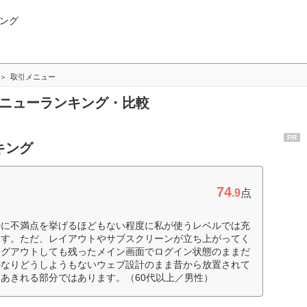
ング
取引メニュー
メニューランキング・比較
PR
キング
74
.9
点
特に不満点を挙げるほどもない程度に私が使うレベルでは充
ます。ただ、レイアウトやサブスクリーンが立ち上がってく
ログアウトしても残ったメイン画面でログイン状態のままだ
かなりどうしようもないウェブ設計のまま昔から放置されて
あきれる部分ではあります。（60代以上／男性）