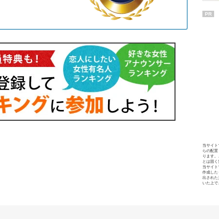
PR
当サイト
らの配置
ります。
とは固く
当サイト
作成した
出された
いた上で