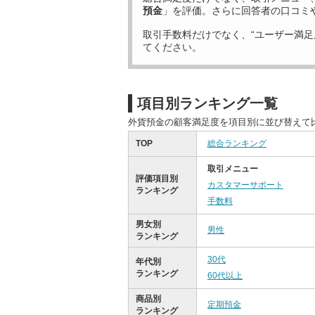
預金
」を評価。さらに回答者の口コミ
取引手数料だけでなく、“ユーザー満足
てください。
項目別ランキング一覧
外貨預金の顧客満足度を項目別に並び替えて
TOP
総合ランキング
取引メニュー
評価項目別
カスタマーサポート
ランキング
手数料
男女別
男性
ランキング
30代
年代別
ランキング
60代以上
商品別
定期預金
ランキング