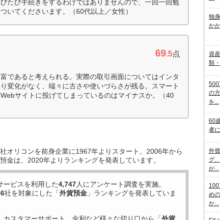
たびたび手続きをするわけではありませんので、一回一回勉
ついてくださいます。（60代以上／女性）
独
か
69
.5
点
資
類
豊富であると考えられる。実際の取引画面についてはインタ
50
まり変化がなく、端々に古さや使いづらさが残る。スマート
の
Webサイトに投げてしまっているのはマイナスか。（40
を...
60
者
オリコンを前身企業に1967年よりスタート。2006年から
外
預金は、2020年よりランキングを発表しています。
グ
が...
サービスを利用した
4,747
人にアンケート調査を実施。
10
66
社を対象にした「
外貨預金
」ランキングを発表していま
め
か...
、カスタマーサポート、金利など様々な切り口から「
外貨