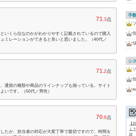
手
71
.3
点
住
だといくら位なのかがわかりやすく記載されているので購入
ュミレーションができると良いと思いました。（40代／
S
シ
71
.2
点
住
す。通貨の種類や商品のラインナップも揃っている。サイト
よいです。（50代／男性）
70
.0
点
【2
く
ましたが、担当者の対応が大変丁寧で親切ですので、時間を
説