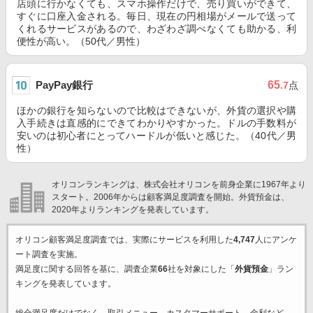
店頭に行かなくても、スマホ操作だけで、売り買いができて、
すぐに口座入金される。毎日、現在の円相場がメールで送って
くれるサービスがあるので、わざわざ調べなくても助かる、利
便性が高い。（50代／男性）
PayPay銀行
65
.7
点
ほかの銀行を知らないので比較はできないが、外貨の選択や購
入手続きは直感的にできてわかりやすかった。ドルの手数料が
安いのは初心者にとってハードルが低いと感じた。（40代／男
性）
オリコンランキングは、株式会社オリコンを前身企業に1967年より
スタート。2006年からは顧客満足度調査を開始。外貨預金は、
2020年よりランキングを発表しています。
オリコン顧客満足度調査では、実際にサービスを利用した
4,747
人にアンケ
ート調査を実施。
満足度に関する回答を基に、調査企業
66
社を対象にした「
外貨預金
」ラン
キングを発表しています。