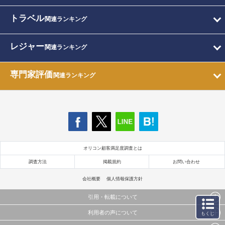
トラベル
関連ランキング
レジャー
関連ランキング
専門家評価
関連ランキング
オリコン顧客満足度調査とは
調査方法
掲載規約
お問い合わせ
会社概要
個人情報保護方針
引用・転載について
利用者の声について
もくじ
当サイトで公開されている情報（文字、写真、イラスト、画像データ等）及びこれらの配置・
編集および構造などについての著作権は株式会社oricon MEに帰属しております。