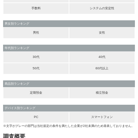
手数料
システムの安定性
男女別ランキング
男性
女性
年代別ランキング
30代
40代
50代
60代以上
商品別ランキング
定期預金
積立預金
デバイス別ランキング
PC
スマートフォン
※文字がグレーの部門は当社規定の条件を満たした企業が2社未満のため発表しておりません。
調査概要