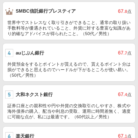
SMBC信託銀行プレスティア
67
.8
点
世界中でストレスなく取り引きができること、通常の取り扱い
手数料等が優遇されていること、外貨に対する豊富な知識があ
り的確なアドバイスが得られたこと。（50代／男性）
auじぶん銀行
67
.7
点
外貨預金をするとポイントが貰えるので、貰えるポイント分は
損ができると思えるのでハードルが下がるところが使い易い。
（50代／男性）
大和ネクスト銀行
67
.4
点
証券口座との親和性や円や外貨の交換取引のしやすさ、株式や
海外債券の購入、配当や利息の受取、運用に時間差無く、適度
に可能な点が、私には最適です。（60代以上／男性）
楽天銀行
67
.1
点