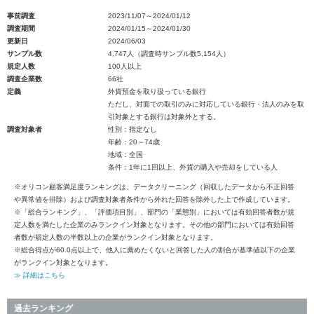
事前調査
2023/11/07～2024/01/12
調査期間
2024/01/15～2024/01/30
更新日
2024/06/03
サンプル数
4,747人（調査時サンプル数5,154人）
規定人数
100人以上
調査企業数
66社
定義
外貨預金を取り扱っている銀行
ただし、対面での取引のみに対応している銀行・法人のみを取
引対象とする銀行は対象外とする。
調査対象者
性別：指定なし
年齢：20～74歳
地域：全国
条件：1年に1回以上、外貨の購入や売却をしている人
※オリコン顧客満足度ランキングは、データクリーニング（回収したデータから不正回答
や異常値を排除）および調査対象者条件から外れた回答を除外した上で作成しています。
※「総合ランキング」、「評価項目別」、部門の「業態別」においては有効回答者数が規
定人数を満たした企業のみランクイン対象となります。その他の部門においては有効回答
者数が規定人数の半数以上の企業がランクイン対象となります。
※総合得点が60.0点以上で、他人に薦めたくないと回答した人の割合が基準値以下の企業
がランクイン対象となります。
≫ 詳細はこちら
過去ランキング