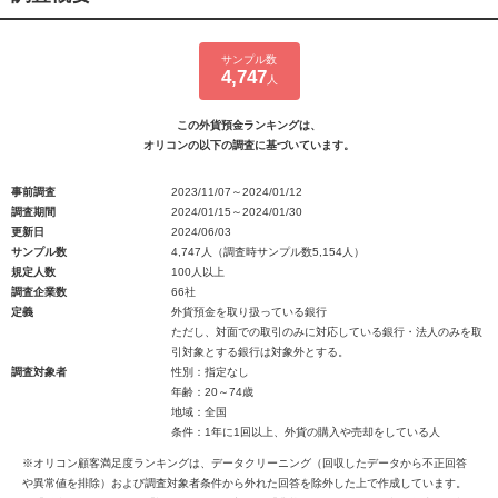
サンプル数
4,747
人
この外貨預金ランキングは、
オリコンの以下の調査に基づいています。
事前調査
2023/11/07～2024/01/12
調査期間
2024/01/15～2024/01/30
更新日
2024/06/03
サンプル数
4,747人（調査時サンプル数5,154人）
規定人数
100人以上
調査企業数
66社
定義
外貨預金を取り扱っている銀行
ただし、対面での取引のみに対応している銀行・法人のみを取
引対象とする銀行は対象外とする。
調査対象者
性別：指定なし
年齢：20～74歳
地域：全国
条件：1年に1回以上、外貨の購入や売却をしている人
※オリコン顧客満足度ランキングは、データクリーニング（回収したデータから不正回答
や異常値を排除）および調査対象者条件から外れた回答を除外した上で作成しています。