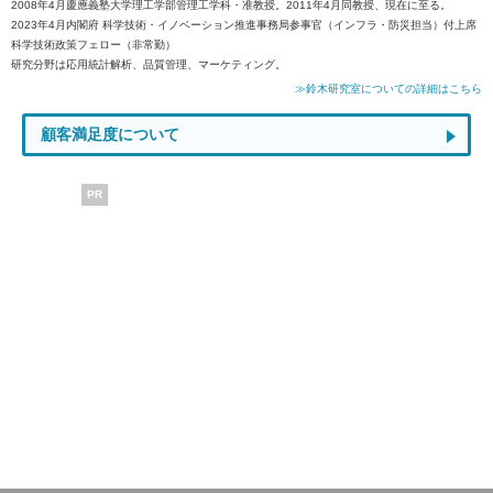
2008年4月慶應義塾大学理工学部管理工学科・准教授。2011年4月同教授、現在に至る。
2023年4月内閣府 科学技術・イノベーション推進事務局参事官（インフラ・防災担当）付上席
科学技術政策フェロー（非常勤）
研究分野は応用統計解析、品質管理、マーケティング。
≫鈴木研究室についての詳細はこちら
顧客満足度について
PR