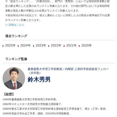
※「総合ランキング」、「評価項目別」、部門の「業態別」においては有効回答者数が規
定人数を満たした企業のみランクイン対象となります。その他の部門においては有効回答
者数が規定人数の半数以上の企業がランクイン対象となります。
※総合得点が60.0点以上で、他人に薦めたくないと回答した人の割合が基準値以下の企業
がランクイン対象となります。
≫ 詳細はこちら
過去ランキング
2025年
2024年
2023年
2022年
2021年
2020年
ランキング監修
慶應義塾大学理工学部教授／内閣府 上席科学技術政策フェロー
（非常勤）
鈴木秀男
【経歴】
1989年慶應義塾大学理工学部管理工学科卒業。
1992年ロチェスター大学経営大学院修士課程修了。
1996年東京工業大学大学院理工学研究科博士課程経営工学専攻修了。博士（工学）取得。
1996年筑波大学社会工学系・講師。2002年6月同助教授。