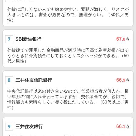
外貨に詳しくない人でも始めやすい。変動が激しく、リスクが
大きいものは、審査が必要なので、無理がない。（50代／男
性）
SBI新生銀行
67
.0
点
外貨建てで運用した金融商品が満期時に円高で為替差損が出そ
うなときに外貨預金にしておくとリスクヘッジができる。（50
代／男性）
三井住友信託銀行
66
.9
点
中央信託銀行以来の付き合いなので、営業担当者が何人か、長
い年月の間に入れ替わっていますが、交代者全てが、親切で、
情報能力も素晴らしく、凄く役にたっている。（60代以上／男
性）
三井住友銀行
66
.1
点