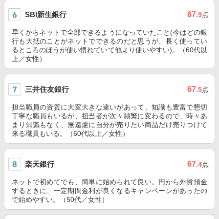
SBI新生銀行
67
.9
点
早くからネットで全部できるようになっていたこと(今はどの銀
行も大抵のことがネットでできるのだと思うが、長く使ってい
るところのほうが使い慣れていて他より使いやすい)。（60代以
上／女性）
三井住友銀行
67
.5
点
担当職員の資質に大変大きな違いがあって、知識も豊富で懇切
丁寧な職員もいるが、担当者が次々頻繁に変わるので、時々あ
まり知識もなく、無遠慮に自分が売りたい商品だけ売りつけて
来る職員もいる。（60代以上／女性）
楽天銀行
67
.4
点
ネットで初めてでも、簡単に始められて良い。円から外貨預金
するときに、一定期間金利が良くなるキャンペーンがあったの
で始めやすい。（50代／女性）