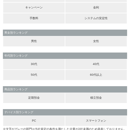
キャンペーン
金利
手数料
システムの安定性
男女別ランキング
男性
女性
年代別ランキング
30代
40代
50代
60代以上
商品別ランキング
定期預金
積立預金
デバイス別ランキング
PC
スマートフォン
※文字がグレーの部門は当社規定の条件を満たした企業が2社未満のため発表しておりません。