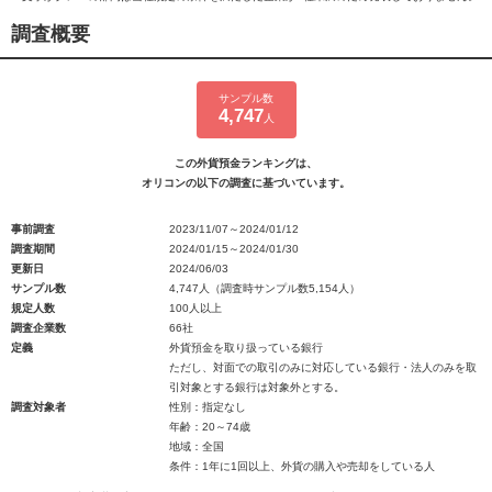
調査概要
サンプル数
4,747
人
この外貨預金ランキングは、
オリコンの以下の調査に基づいています。
事前調査
2023/11/07～2024/01/12
調査期間
2024/01/15～2024/01/30
更新日
2024/06/03
サンプル数
4,747人（調査時サンプル数5,154人）
規定人数
100人以上
調査企業数
66社
定義
外貨預金を取り扱っている銀行
ただし、対面での取引のみに対応している銀行・法人のみを取
引対象とする銀行は対象外とする。
調査対象者
性別：指定なし
年齢：20～74歳
地域：全国
条件：1年に1回以上、外貨の購入や売却をしている人