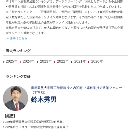
※オリコン顧客満足度ランキングは、データクリーニング（回収したデータから不正回答
や異常値を排除）および調査対象者条件から外れた回答を除外した上で作成しています。
※「総合ランキング」、「評価項目別」、部門の「業態別」においては有効回答者数が規
定人数を満たした企業のみランクイン対象となります。その他の部門においては有効回答
者数が規定人数の半数以上の企業がランクイン対象となります。
※総合得点が60.0点以上で、他人に薦めたくないと回答した人の割合が基準値以下の企業
がランクイン対象となります。
≫ 詳細はこちら
過去ランキング
2025年
2024年
2023年
2022年
2021年
2020年
ランキング監修
慶應義塾大学理工学部教授／内閣府 上席科学技術政策フェロー
（非常勤）
鈴木秀男
【経歴】
1989年慶應義塾大学理工学部管理工学科卒業。
1992年ロチェスター大学経営大学院修士課程修了。