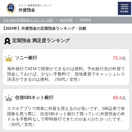
オリコン顧客満足度ランキング
外貨預金
おすすめの外貨預金ランキング・比較
2024年版
定期預金
【2024年】外貨預金の定期預金ランキング・比較
定期預金 満足度ランキング
ソニー銀行
71
.0
点
海外旅行でATMで両替ができるのは便利。予め旅行先の外貨で
預金しておけば、少ない手数料で、現地通貨でキャッシュレス
決済ができるのは便利。（50代／女性）
住信SBIネット銀行
69
.8
点
スマホアプリで簡単に外貨を買えるのが良いです。SBI証券で米
国株を買う際に、住信SBIネット銀行で買っていた外貨預金の米
ドルを手数料なしで即時移行できたのがありがたかったです。
（30代／女性）