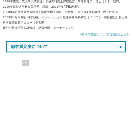
1996年東京工業大学大学院理工学研究科博士課程経営工学専攻修了。博士（工学）取得。
1996年筑波大学社会工学系・講師。2002年6月同助教授。
2008年4月慶應義塾大学理工学部管理工学科・准教授。2011年4月同教授、現在に至る。
2023年4月内閣府 科学技術・イノベーション推進事務局参事官（インフラ・防災担当）付上席
科学技術政策フェロー（非常勤）
研究分野は応用統計解析、品質管理、マーケティング。
≫鈴木研究室についての詳細はこちら
顧客満足度について
PR