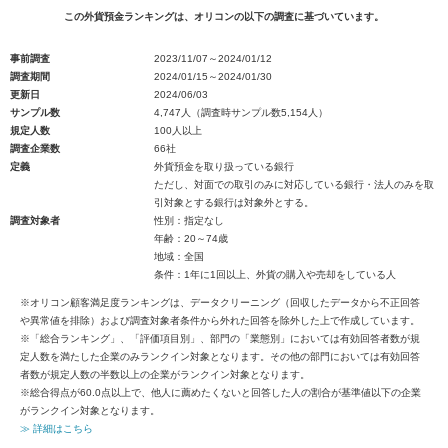
この外貨預金ランキングは、オリコンの以下の調査に基づいています。
事前調査
2023/11/07～2024/01/12
調査期間
2024/01/15～2024/01/30
更新日
2024/06/03
サンプル数
4,747人（調査時サンプル数5,154人）
規定人数
100人以上
調査企業数
66社
定義
外貨預金を取り扱っている銀行
ただし、対面での取引のみに対応している銀行・法人のみを取
引対象とする銀行は対象外とする。
調査対象者
性別：指定なし
年齢：20～74歳
地域：全国
条件：1年に1回以上、外貨の購入や売却をしている人
※オリコン顧客満足度ランキングは、データクリーニング（回収したデータから不正回答
や異常値を排除）および調査対象者条件から外れた回答を除外した上で作成しています。
※「総合ランキング」、「評価項目別」、部門の「業態別」においては有効回答者数が規
定人数を満たした企業のみランクイン対象となります。その他の部門においては有効回答
者数が規定人数の半数以上の企業がランクイン対象となります。
※総合得点が60.0点以上で、他人に薦めたくないと回答した人の割合が基準値以下の企業
がランクイン対象となります。
≫ 詳細はこちら