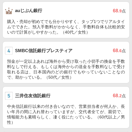
auじぶん銀行
68
.9
点
購入・売却が初めてでも分かりやすく、タップ1つでリアルタイ
ムでできた。預入手数料がかからなく、手数料自体も比較的安
いので計算がしやすかった。（40代／女性）
SMBC信託銀行プレスティア
68
.6
点
預金が一定以上あれば海外から受け取った小切手の換金を手数
料なしで行える、もしくは海外からの送金を手数料なしで受け
取れる店は、日本国内のどの銀行でもやっていないことなの
で、助かっている。（50代／女性）
三井住友信託銀行
68
.2
点
中央信託銀行以来の付き合いなので、営業担当者が何人か、長
い年月の間に入れ替わっていますが、交代者全てが、親切で、
情報能力も素晴らしく、凄く役にたっている。（60代以上／男
性）