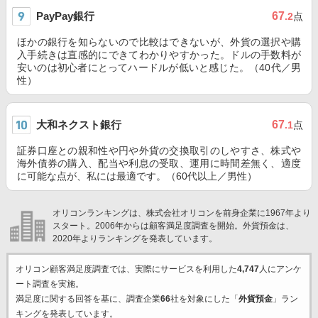
PayPay銀行
67
.2
点
ほかの銀行を知らないので比較はできないが、外貨の選択や購
入手続きは直感的にできてわかりやすかった。ドルの手数料が
安いのは初心者にとってハードルが低いと感じた。（40代／男
性）
大和ネクスト銀行
67
.1
点
証券口座との親和性や円や外貨の交換取引のしやすさ、株式や
海外債券の購入、配当や利息の受取、運用に時間差無く、適度
に可能な点が、私には最適です。（60代以上／男性）
オリコンランキングは、株式会社オリコンを前身企業に1967年より
スタート。2006年からは顧客満足度調査を開始。外貨預金は、
2020年よりランキングを発表しています。
オリコン顧客満足度調査では、実際にサービスを利用した
4,747
人にアンケ
ート調査を実施。
満足度に関する回答を基に、調査企業
66
社を対象にした「
外貨預金
」ラン
キングを発表しています。