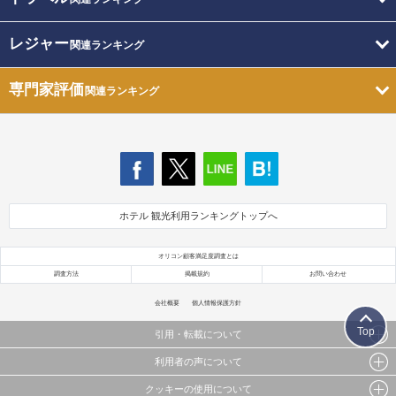
レジャー
関連ランキング
専門家評価
関連ランキング
ホテル 観光利用ランキングトップへ
オリコン顧客満足度調査とは
調査方法
掲載規約
お問い合わせ
会社概要
個人情報保護方針
Top
引用・転載について
利用者の声について
当サイトで公開されている情報（文字、写真、イラスト、画像データ等）及びこれらの配置・
編集および構造などについての著作権は株式会社oricon MEに帰属しております。
クッキーの使用について
当サイトに掲載している内容はすべてサービスの利用者が提出された見解・感想です。