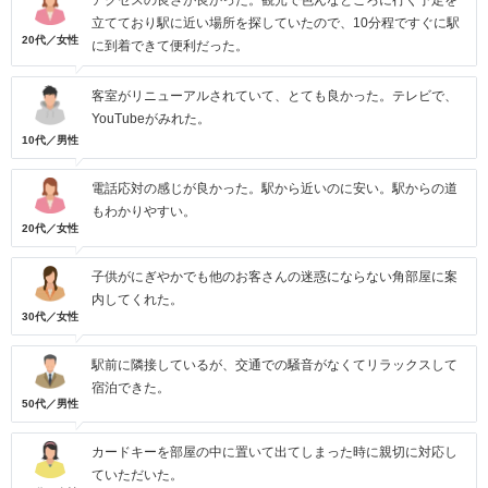
アクセスの良さが良かった。観光で色んなところに行く予定を
立てており駅に近い場所を探していたので、10分程ですぐに駅
20代／女性
に到着できて便利だった。
客室がリニューアルされていて、とても良かった。テレビで、
YouTubeがみれた。
10代／男性
電話応対の感じが良かった。駅から近いのに安い。駅からの道
もわかりやすい。
20代／女性
子供がにぎやかでも他のお客さんの迷惑にならない角部屋に案
内してくれた。
30代／女性
駅前に隣接しているが、交通での騒音がなくてリラックスして
宿泊できた。
50代／男性
カードキーを部屋の中に置いて出てしまった時に親切に対応し
ていただいた。