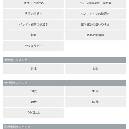
スタッフの対応
ホテルの清潔度・雰囲気
客室の快適さ
バス・トイレの快適さ
ベッド・寝具の快適さ
館内施設の使いやすさ
朝食
金額の納得感
セキュリティ
男女別ランキング
男性
女性
年代別ランキング
20代
30代
40代
50代
60代以上
利用者別ランキング