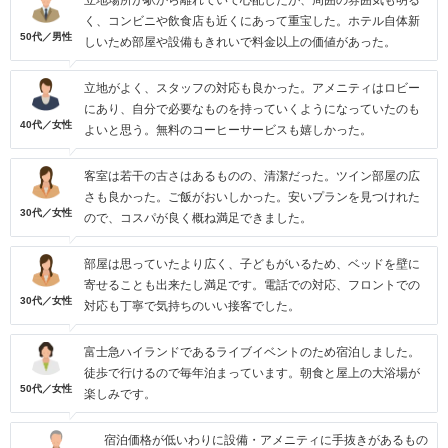
立地場所が駅から離れていて心配したが、周囲の雰囲気も明る
く、コンビニや飲食店も近くにあって重宝した。ホテル自体新
50代／男性
しいため部屋や設備もきれいで料金以上の価値があった。
立地がよく、スタッフの対応も良かった。アメニティはロビー
にあり、自分で必要なものを持っていくようになっていたのも
40代／女性
よいと思う。無料のコーヒーサービスも嬉しかった。
客室は若干の古さはあるものの、清潔だった。ツイン部屋の広
さも良かった。ご飯がおいしかった。安いプランを見つけれた
30代／女性
ので、コスパが良く概ね満足できました。
部屋は思っていたより広く、子どもがいるため、ベッドを壁に
寄せることも出来たし満足です。電話での対応、フロントでの
30代／女性
対応も丁寧で気持ちのいい接客でした。
富士急ハイランドであるライブイベントのため宿泊しました。
徒歩で行けるので毎年泊まっています。朝食と屋上の大浴場が
50代／女性
楽しみです。
宿泊価格が低いわりに設備・アメニティに手抜きがあるもの