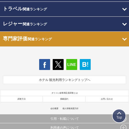
トラベル
関連ランキング
レジャー
関連ランキング
専門家評価
関連ランキング
ホテル 観光利用ランキングトップへ
オリコン顧客満足度調査とは
調査方法
掲載規約
お問い合わせ
会社概要
個人情報保護方針
Top
引用・転載について
利用者の声について
当サイトで公開されている情報（文字、写真、イラスト、画像データ等）及びこれらの配置・