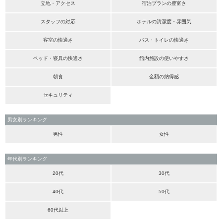
立地・アクセス
宿泊プランの豊富さ
スタッフの対応
ホテルの清潔度・雰囲気
客室の快適さ
バス・トイレの快適さ
ベッド・寝具の快適さ
館内施設の使いやすさ
朝食
金額の納得感
セキュリティ
男女別ランキング
男性
女性
年代別ランキング
20代
30代
40代
50代
60代以上