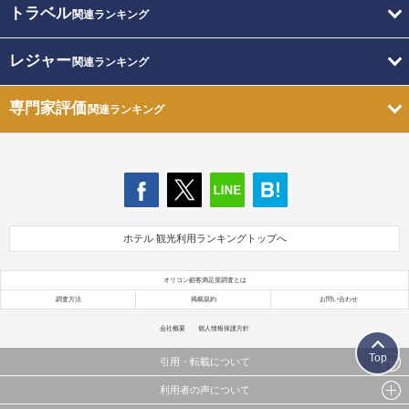
トラベル
関連ランキング
レジャー
関連ランキング
専門家評価
関連ランキング
ホテル 観光利用ランキングトップへ
オリコン顧客満足度調査とは
調査方法
掲載規約
お問い合わせ
会社概要
個人情報保護方針
Top
引用・転載について
利用者の声について
当サイトで公開されている情報（文字、写真、イラスト、画像データ等）及びこれらの配置・