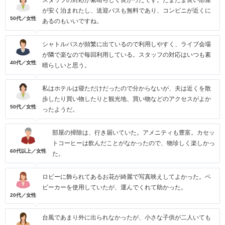
スタッフの対応が素晴らしく良かったです。たまたま良い部屋
が安く泊まれたし、送迎バスも無料であり、コンビニが近くに
50代／女性
あるのもいいですね。
シャトルバスが頻繁に出ているので利用しやすく、ライブ会場
が隣で楽なので毎回利用している。スタッフの対応はいつも素
40代／女性
晴らしいと思う。
私はホテルは寝ただけだったので分からないが、夫は近くを散
歩したり買い物したりと観光地、買い物などのアクセスがよか
50代／女性
ったようだ。
部屋の掃除は、行き届いていた。アメニティも豊富。カセッ
トコーヒーは飲んだことがなかったので、物珍しく楽しかっ
60代以上／女性
た。
ロビーに飾られてあるお花が綺麗で写真映えしてよかった。ベ
ビーカーを使用していたが、運んでくれて助かった。
20代／女性
台風であまり外に出られなかったが、小さな子供が二人いても