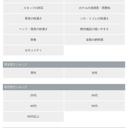
スタッフの対応
ホテルの清潔度・雰囲気
客室の快適さ
バス・トイレの快適さ
ベッド・寝具の快適さ
館内施設の使いやすさ
朝食
金額の納得感
セキュリティ
男女別ランキング
男性
女性
年代別ランキング
20代
30代
40代
50代
60代以上