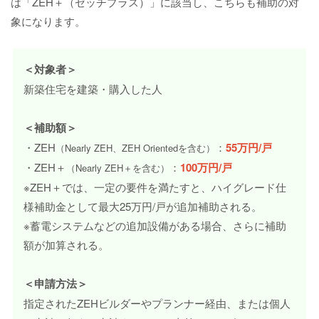
は「ZEH＋（ゼッチプラス）」に該当し、こちらも補助の対
象になります。
＜対象者＞
新築住宅を建築・購入した人
＜補助額＞
・ZEH
：
55万円/戸
（Nearly ZEH、ZEH Orientedを含む）
・ZEH＋
：
100万円/戸
（Nearly ZEH＋を含む）
※ZEH＋では、一定の要件を満たすと、ハイグレード仕
様補助金として最大25万円/戸が追加補助される。
※蓄電システムなどの追加設備がある場合、さらに補助
額が加算される。
＜申請方法＞
指定されたZEHビルダーやプランナー経由、または個人