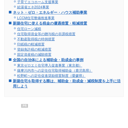
子育てエコホーム支援事業
給湯省エネ2024事業
ネット・ゼロ・エネルギー・ハウス補助事業
LCCM住宅整備推進事業
新築住宅に使える税金の優遇措置・軽減措置
住宅ローン減税
住宅取得資金等の贈与税の非課税措置
不動産取得税の特例措置
印紙税の軽減措置
登録免許税の軽減措置
固定資産税の減額措置
全国の自治体による補助金・助成金の事例
東京ゼロエミ住宅導入促進事業（東京都）
薩摩川内市への定住住宅取得補助金（鹿児島県）
松野町への定住促進奨励措置制度（愛媛県）
新築住宅を取得する際は、補助金・助成金・減税制度を上手に活
用しよう
PR