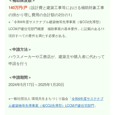
＜補助限度額＞
140万円/戸
（設計費と建築工事等における補助対象工事
の掛かり増し費用の合計額の2分の1）
※「令和6年度サステナブル建築物等先導事業（省CO2先導型）
LCCM戸建住宅部門概要 補助事業の基本要件」に記載のある11
項目すべての要件を満たす必要がある。
＜申請方法＞
ハウスメーカーや工務店が、建築主や購入者に代わって
申請を行う
＜申請期間＞
2024年5月17日～2025年1月20日
※一般社団法人 環境共生まちづくり協会「
令和6年度サステナブ
ル建築物等先導事業（省CO2先導型）LCCM戸建住宅部門
」