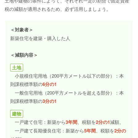
土地や建物の条件によって、それぞれ一定の割合で固定資産
税の減額が適用されるため、必ず活用しましょう。
＜対象者＞
新築住宅を建築・購入した人
＜減額内容＞
土地
小規模住宅用地（200平方メートル以下の部分）：本
則課税標準額の
6分の1
一般住宅用地（200平方メートルを超える部分）：本
則課税標準額の
3分の1
建物
一戸建て住宅：新築から
3年間
、税額を
2分の1
減額、
一戸建て長期優良住宅：新築から
5年間
、税額を
2分の