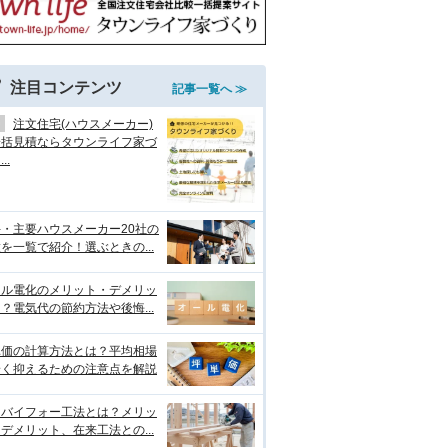
注目コンテンツ
記事一覧へ ≫
注文住宅(ハウスメーカー)
一括見積ならタウンライフ家づ
..
・主要ハウスメーカー20社の
を一覧で紹介！選ぶときの...
ール電化のメリット・デメリッ
？電気代の節約方法や後悔...
単価の計算方法とは？平均相場
安く抑えるための注意点を解説
ーバイフォー工法とは？メリッ
デメリット、在来工法との...