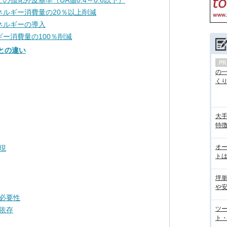
の強化外皮基準（UA値0.4～0.6以下）
ネルギー消費量の20％以上削減
ネルギーの導入
ギー消費量の100％削減
0との違い
の
くり.
大手
特徴
オ
現
トは
坪
や
必要性
ツ
依存
ト・