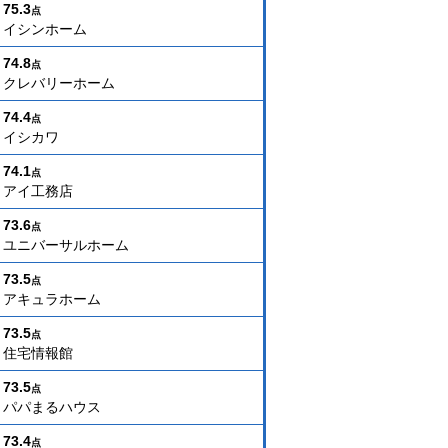
75.3
点
イシンホーム
74.8
点
クレバリーホーム
74.4
点
イシカワ
74.1
点
アイ工務店
73.6
点
ユニバーサルホーム
73.5
点
アキュラホーム
73.5
点
住宅情報館
73.5
点
パパまるハウス
73.4
点