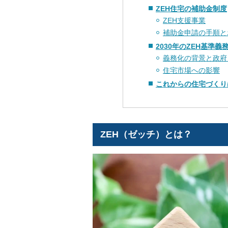
ZEH住宅の補助金制度
ZEH支援事業
補助金申請の手順と
2030年のZEH基準義
義務化の背景と政府
住宅市場への影響
これからの住宅づくり
ZEH（ゼッチ）とは？