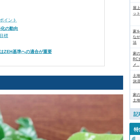
屋
ット
ポイント
務化の動向
家
目標
な
法
はZEH基準への適合が重要
家
R
メ...
土
決済
家
土地
記
特