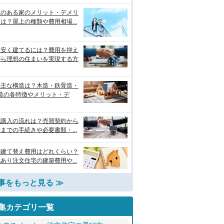
上のある家のメリット・デメリ
は？屋上の種類や費用相場...
を安く建てるには？費用を抑え
がら理想の住まいを実現する方
の主な構造は？木造・鉄骨造・
C造の各特徴やメリット・デ
地購入の流れは？売買契約から
までの手続きや必要書類・...
の建て替え費用はどれくらい？
あり注文住宅の建築費用や...
事をもっと見る ≫
集カテゴリ一覧