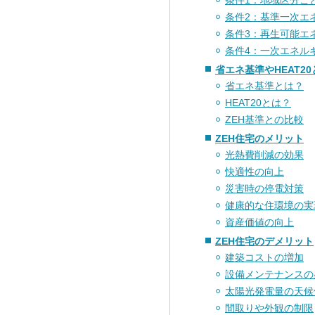
条件1：地域区分ごと
条件2：基準一次エ
条件3：再生可能エ
条件4：一次エネル
省エネ基準やHEAT2
省エネ基準とは？
HEAT20とは？
ZEH基準との比較
ZEH住宅のメリット
光熱費削減の効果
快適性の向上
災害時の停電対策
健康的な住環境の実
資産価値の向上
ZEH住宅のデメリット
建築コストの増加
設備メンテナンスの
太陽光発電量の天候
間取りや外観の制限