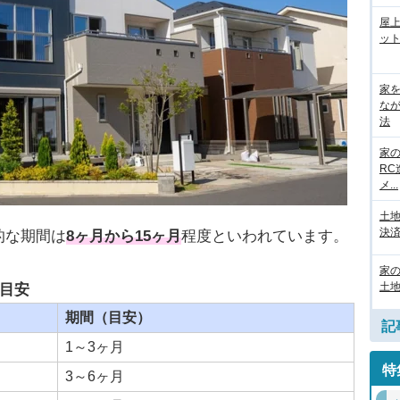
屋
ット
家
な
法
家
R
メ...
土
決済
的な期間は
8ヶ月から15ヶ月
程度といわれています。
家
土地
目安
期間（目安）
記
1～3ヶ月
特
3～6ヶ月