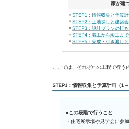
家が建
STEP1：情報収集と予算
STEP2：土地探しと建築
STEP3：設計プランの打
STEP4：着工から竣工ま
STEP5：完成・引き渡し
ここでは、それぞれの工程で行う
STEP1：情報収集と予算計画（1～
●この段階で行うこと
・住宅展示場や見学会に参