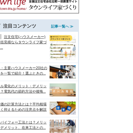
注目コンテンツ
記事一覧へ ≫
注文住宅(ハウスメーカー)
一括見積ならタウンライフ家づ
..
・主要ハウスメーカー20社の
を一覧で紹介！選ぶときの...
ール電化のメリット・デメリッ
？電気代の節約方法や後悔...
単価の計算方法とは？平均相場
安く抑えるための注意点を解説
ーバイフォー工法とは？メリッ
デメリット、在来工法との...