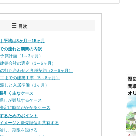
目次
｜平均は8ヶ月～15ヶ月
での流れと期間の内訳
と予算計画（1～3ヶ月）
と建築会社の選定（3～6ヶ月）
ンの打ち合わせと各種契約（2～6ヶ月）
竣工までの建築工事（5～8ヶ月）
き渡しと入居準備（1ヶ月）
長引く主なケース
探しが難航するケース
決定に時間がかかるケース
するためのポイント
イメージと優先順位を共有する
始し、期限を設ける