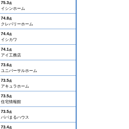
75.3
点
イシンホーム
74.8
点
クレバリーホーム
74.4
点
イシカワ
74.1
点
アイ工務店
73.6
点
ユニバーサルホーム
73.5
点
アキュラホーム
73.5
点
住宅情報館
73.5
点
パパまるハウス
73.4
点