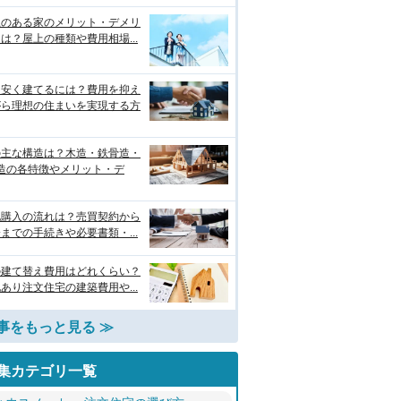
上のある家のメリット・デメリ
は？屋上の種類や費用相場...
を安く建てるには？費用を抑え
がら理想の住まいを実現する方
の主な構造は？木造・鉄骨造・
C造の各特徴やメリット・デ
地購入の流れは？売買契約から
までの手続きや必要書類・...
の建て替え費用はどれくらい？
あり注文住宅の建築費用や...
事をもっと見る ≫
集カテゴリ一覧