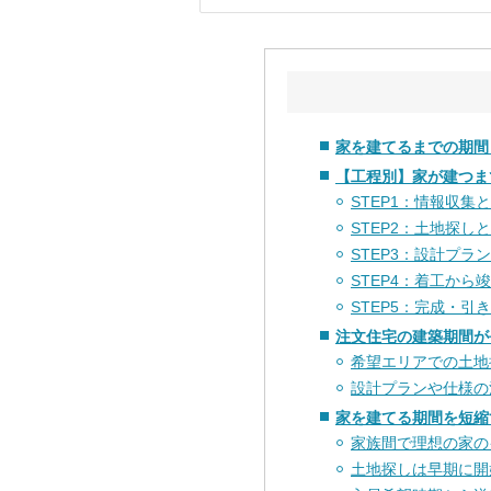
家を建てるまでの期間
【工程別】家が建つま
STEP1：情報収集
STEP2：土地探し
STEP3：設計プラ
STEP4：着工から
STEP5：完成・引
注文住宅の建築期間が
希望エリアでの土地
設計プランや仕様の
家を建てる期間を短縮
家族間で理想の家の
土地探しは早期に開