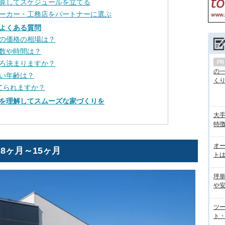
算してスケジュールを立てる
ーカー・工務店をパートナーに選ぶ
よくある質問
の価格の相場は？
数や時間は？
ろ決まりますか？
の
い年齢は？
くり.
建てられますか？
を理解してスムーズな家づくりを
大手
特徴
オ
8ヶ月～15ヶ月
トは
坪
や
ツ
ト・