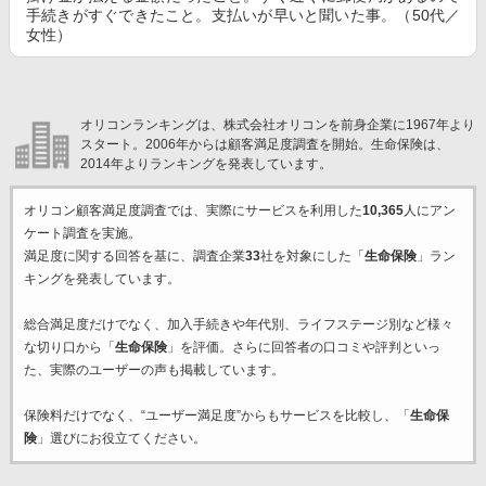
手続きがすぐできたこと。支払いが早いと聞いた事。（50代／
女性）
オリコンランキングは、株式会社オリコンを前身企業に1967年より
スタート。2006年からは顧客満足度調査を開始。生命保険は、
2014年よりランキングを発表しています。
オリコン顧客満足度調査では、実際にサービスを利用した
10,365
人にアン
ケート調査を実施。
満足度に関する回答を基に、調査企業
33
社を対象にした「
生命保険
」ラン
キングを発表しています。
総合満足度だけでなく、加入手続きや年代別、ライフステージ別など様々
な切り口から「
生命保険
」を評価。さらに回答者の口コミや評判といっ
た、実際のユーザーの声も掲載しています。
保険料だけでなく、“ユーザー満足度”からもサービスを比較し、「
生命保
険
」選びにお役立てください。