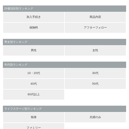
評価項目別ランキング
加入手続き
商品内容
保険料
アフターフォロー
男女別ランキング
男性
女性
年代別ランキング
10・20代
30代
40代
50代
60代以上
ライフステージ別ランキング
独身
夫婦のみ
ファミリー