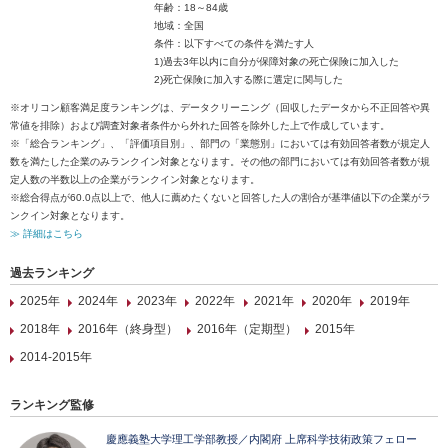
年齢：18～84歳
地域：全国
条件：以下すべての条件を満たす人
1)過去3年以内に自分が保障対象の死亡保険に加入した
2)死亡保険に加入する際に選定に関与した
※オリコン顧客満足度ランキングは、データクリーニング（回収したデータから不正回答や異
常値を排除）および調査対象者条件から外れた回答を除外した上で作成しています。
※「総合ランキング」、「評価項目別」、部門の「業態別」においては有効回答者数が規定人
数を満たした企業のみランクイン対象となります。その他の部門においては有効回答者数が規
定人数の半数以上の企業がランクイン対象となります。
※総合得点が60.0点以上で、他人に薦めたくないと回答した人の割合が基準値以下の企業がラ
ンクイン対象となります。
≫ 詳細はこちら
過去ランキング
2025年
2024年
2023年
2022年
2021年
2020年
2019年
2018年
2016年（終身型）
2016年（定期型）
2015年
2014-2015年
ランキング監修
慶應義塾大学理工学部教授／内閣府 上席科学技術政策フェロー