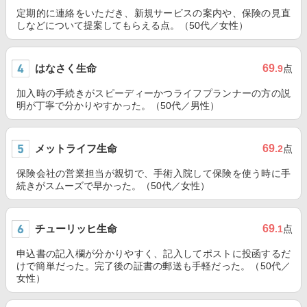
定期的に連絡をいただき、新規サービスの案内や、保険の見直
しなどについて提案してもらえる点。（50代／女性）
はなさく生命
69
.9
点
加入時の手続きがスピーディーかつライフプランナーの方の説
明が丁寧で分かりやすかった。（50代／男性）
メットライフ生命
69
.2
点
保険会社の営業担当が親切で、手術入院して保険を使う時に手
続きがスムーズで早かった。（50代／女性）
チューリッヒ生命
69
.1
点
申込書の記入欄が分かりやすく、記入してポストに投函するだ
けで簡単だった。完了後の証書の郵送も手軽だった。（50代／
女性）