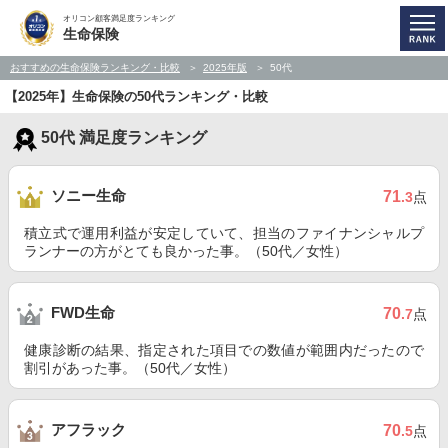
オリコン顧客満足度ランキング
生命保険
おすすめの生命保険ランキング・比較
2025年版
50代
【2025年】生命保険の50代ランキング・比較
50代 満足度ランキング
ソニー生命
71
.3
点
積立式で運用利益が安定していて、担当のファイナンシャルプ
ランナーの方がとても良かった事。（50代／女性）
FWD生命
70
.7
点
健康診断の結果、指定された項目での数値が範囲内だったので
割引があった事。（50代／女性）
アフラック
70
.5
点