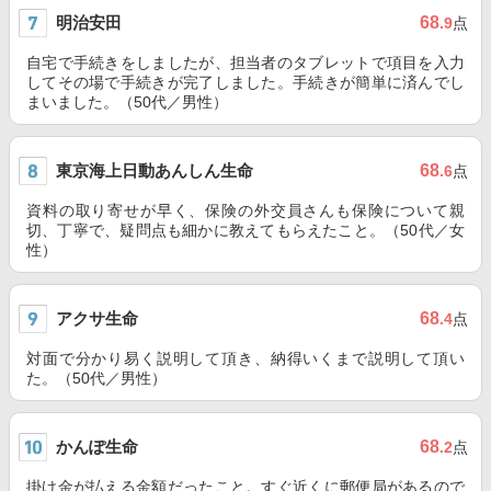
明治安田
68
.9
点
自宅で手続きをしましたが、担当者のタブレットで項目を入力
してその場で手続きが完了しました。手続きが簡単に済んでし
まいました。（50代／男性）
東京海上日動あんしん生命
68
.6
点
資料の取り寄せが早く、保険の外交員さんも保険について親
切、丁寧で、疑問点も細かに教えてもらえたこと。（50代／女
性）
アクサ生命
68
.4
点
対面で分かり易く説明して頂き、納得いくまで説明して頂い
た。（50代／男性）
かんぽ生命
68
.2
点
掛け金が払える金額だったこと。すぐ近くに郵便局があるので