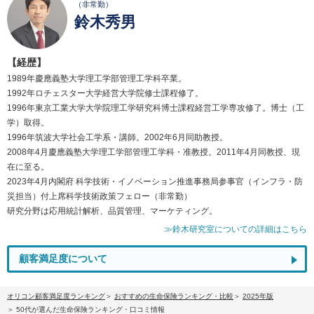
（非常勤）
鈴木秀男
【経歴】
1989年慶應義塾大学理工学部管理工学科卒業。
1992年ロチェスター大学経営大学院修士課程修了。
1996年東京工業大学大学院理工学研究科博士課程経営工学専攻修了。博士（工
学）取得。
1996年筑波大学社会工学系・講師。2002年6月同助教授。
2008年4月慶應義塾大学理工学部管理工学科・准教授。2011年4月同教授、現
在に至る。
2023年4月内閣府 科学技術・イノベーション推進事務局参事官（インフラ・防
災担当）付上席科学技術政策フェロー（非常勤）
研究分野は応用統計解析、品質管理、マーケティング。
≫鈴木研究室についての詳細はこちら
顧客満足度について
オリコン顧客満足度ランキング
おすすめの生命保険ランキング・比較
2025年版
50代が選んだ生命保険ランキング・口コミ情報