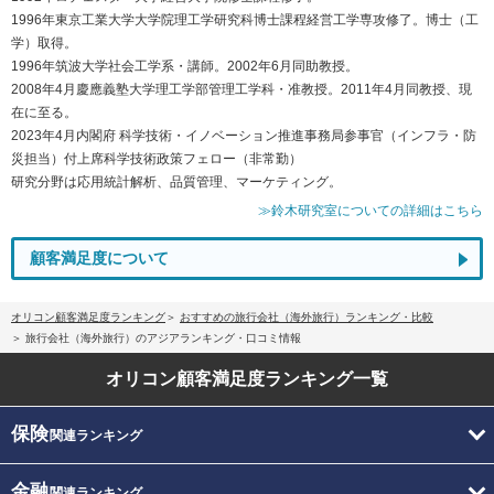
1996年東京工業大学大学院理工学研究科博士課程経営工学専攻修了。博士（工
学）取得。
1996年筑波大学社会工学系・講師。2002年6月同助教授。
2008年4月慶應義塾大学理工学部管理工学科・准教授。2011年4月同教授、現
在に至る。
2023年4月内閣府 科学技術・イノベーション推進事務局参事官（インフラ・防
災担当）付上席科学技術政策フェロー（非常勤）
研究分野は応用統計解析、品質管理、マーケティング。
≫鈴木研究室についての詳細はこちら
顧客満足度について
オリコン顧客満足度ランキング
おすすめの旅行会社（海外旅行）ランキング・比較
旅行会社（海外旅行）のアジアランキング・口コミ情報
オリコン顧客満足度
ランキング一覧
保険
関連ランキング
金融
関連ランキング