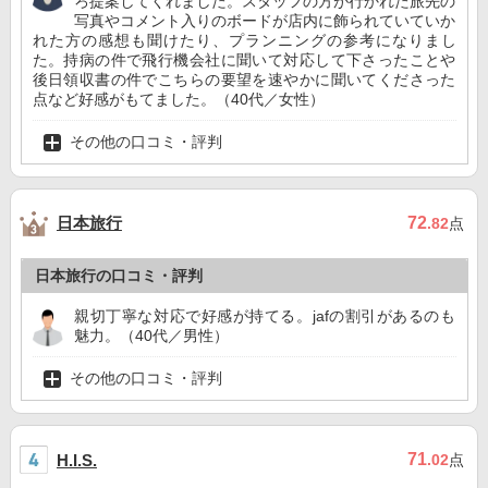
ろ提案してくれました。スタッフの方が行かれた旅先の
写真やコメント入りのボードが店内に飾られていていか
れた方の感想も聞けたり、プランニングの参考になりまし
た。持病の件で飛行機会社に聞いて対応して下さったことや
後日領収書の件でこちらの要望を速やかに聞いてくださった
点など好感がもてました。（40代／女性）
その他の口コミ・評判
日本旅行
72
.82
点
日本旅行の口コミ・評判
親切丁寧な対応で好感が持てる。jafの割引があるのも
魅力。（40代／男性）
その他の口コミ・評判
71
H.I.S.
.02
点