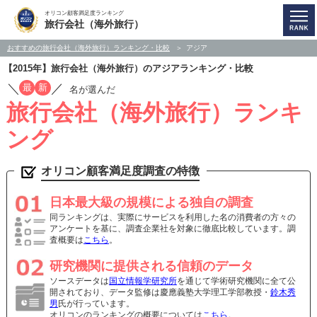
オリコン顧客満足度ランキング
旅行会社（海外旅行）
おすすめの旅行会社（海外旅行）ランキング・比較
アジア
【2015年】旅行会社（海外旅行）のアジアランキング・比較
／
／
最
新
名が選んだ
旅行会社（海外旅行）ランキ
ング
オリコン顧客満足度調査の特徴
日本最大級の規模による独自の調査
同ランキングは、実際にサービスを利用した名の消費者の方々の
アンケートを基に、調査企業社を対象に徹底比較しています。調
査概要は
こちら
。
研究機関に提供される信頼のデータ
ソースデータは
国立情報学研究所
を通じて学術研究機関に全て公
開されており、データ監修は慶應義塾大学理工学部教授・
鈴木秀
男
氏が行っています。
オリコンのランキングの概要については
こちら
。