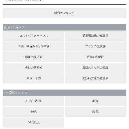
総合ランキング
総合ランキング
コストパフォーマンス
提携宿泊先の充実度
予約・申込みのしやすさ
プランの充実度
情報の提供力
店舗の利便性
会社の信頼性
窓口スタッフの対応
サポート力
支払い方法の豊富さ
年代別ランキング
10代・20代
30代
40代
50代
60代以上