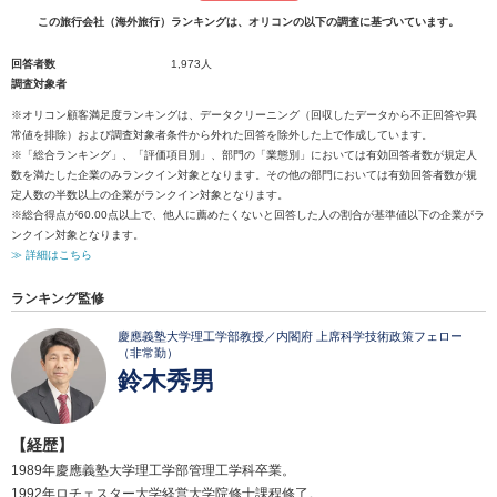
この旅行会社（海外旅行）ランキングは、オリコンの以下の調査に基づいています。
回答者数
1,973人
調査対象者
※オリコン顧客満足度ランキングは、データクリーニング（回収したデータから不正回答や異
常値を排除）および調査対象者条件から外れた回答を除外した上で作成しています。
※「総合ランキング」、「評価項目別」、部門の「業態別」においては有効回答者数が規定人
数を満たした企業のみランクイン対象となります。その他の部門においては有効回答者数が規
定人数の半数以上の企業がランクイン対象となります。
※総合得点が60.00点以上で、他人に薦めたくないと回答した人の割合が基準値以下の企業がラ
ンクイン対象となります。
≫ 詳細はこちら
ランキング監修
慶應義塾大学理工学部教授／内閣府 上席科学技術政策フェロー
（非常勤）
鈴木秀男
【経歴】
1989年慶應義塾大学理工学部管理工学科卒業。
1992年ロチェスター大学経営大学院修士課程修了。