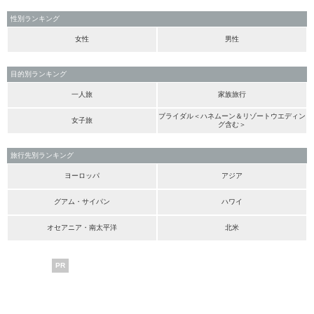
性別ランキング
女性
男性
目的別ランキング
一人旅
家族旅行
ブライダル＜ハネムーン＆リゾートウエディン
女子旅
グ含む＞
旅行先別ランキング
ヨーロッパ
アジア
グアム・サイパン
ハワイ
オセアニア・南太平洋
北米
PR