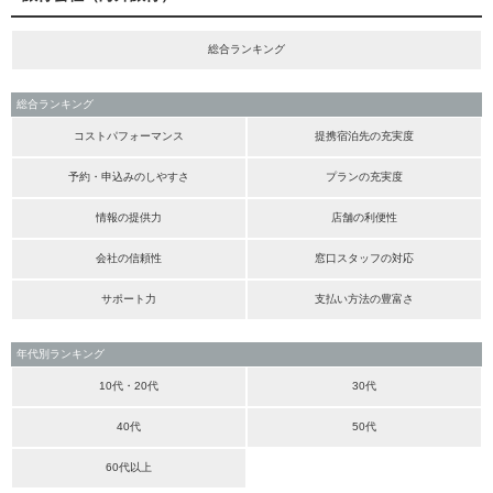
総合ランキング
総合ランキング
コストパフォーマンス
提携宿泊先の充実度
予約・申込みのしやすさ
プランの充実度
情報の提供力
店舗の利便性
会社の信頼性
窓口スタッフの対応
サポート力
支払い方法の豊富さ
年代別ランキング
10代・20代
30代
40代
50代
60代以上