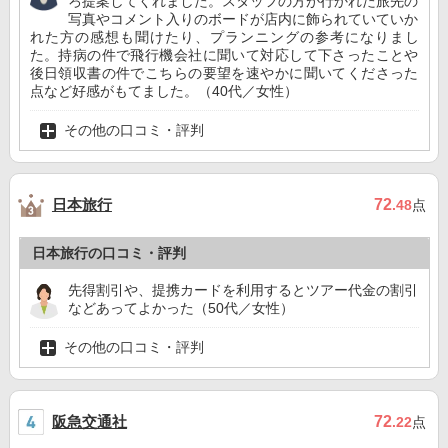
ろ提案してくれました。スタッフの方が行かれた旅先の
写真やコメント入りのボードが店内に飾られていていか
れた方の感想も聞けたり、プランニングの参考になりまし
た。持病の件で飛行機会社に聞いて対応して下さったことや
後日領収書の件でこちらの要望を速やかに聞いてくださった
点など好感がもてました。（40代／女性）
その他の口コミ・評判
日本旅行
72
.48
点
日本旅行の口コミ・評判
先得割引や、提携カードを利用するとツアー代金の割引
などあってよかった（50代／女性）
その他の口コミ・評判
阪急交通社
72
.22
点