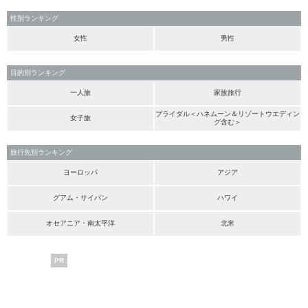
性別ランキング
女性
男性
目的別ランキング
一人旅
家族旅行
ブライダル＜ハネムーン＆リゾートウエディン
女子旅
グ含む＞
旅行先別ランキング
ヨーロッパ
アジア
グアム・サイパン
ハワイ
オセアニア・南太平洋
北米
PR