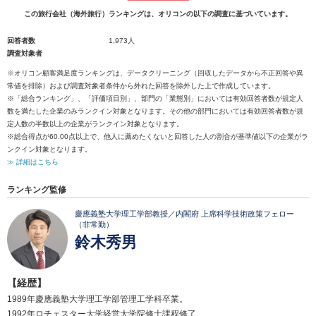
この旅行会社（海外旅行）ランキングは、オリコンの以下の調査に基づいています。
回答者数
1,973人
調査対象者
※オリコン顧客満足度ランキングは、データクリーニング（回収したデータから不正回答や異
常値を排除）および調査対象者条件から外れた回答を除外した上で作成しています。
※「総合ランキング」、「評価項目別」、部門の「業態別」においては有効回答者数が規定人
数を満たした企業のみランクイン対象となります。その他の部門においては有効回答者数が規
定人数の半数以上の企業がランクイン対象となります。
※総合得点が60.00点以上で、他人に薦めたくないと回答した人の割合が基準値以下の企業がラ
ンクイン対象となります。
≫ 詳細はこちら
ランキング監修
慶應義塾大学理工学部教授／内閣府 上席科学技術政策フェロー
（非常勤）
鈴木秀男
【経歴】
1989年慶應義塾大学理工学部管理工学科卒業。
1992年ロチェスター大学経営大学院修士課程修了。