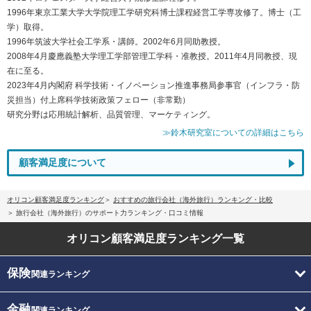
1996年東京工業大学大学院理工学研究科博士課程経営工学専攻修了。博士（工
学）取得。
1996年筑波大学社会工学系・講師。2002年6月同助教授。
2008年4月慶應義塾大学理工学部管理工学科・准教授。2011年4月同教授、現
在に至る。
2023年4月内閣府 科学技術・イノベーション推進事務局参事官（インフラ・防
災担当）付上席科学技術政策フェロー（非常勤）
研究分野は応用統計解析、品質管理、マーケティング。
≫鈴木研究室についての詳細はこちら
顧客満足度について
オリコン顧客満足度ランキング
おすすめの旅行会社（海外旅行）ランキング・比較
旅行会社（海外旅行）のサポート力ランキング・口コミ情報
オリコン顧客満足度
ランキング一覧
保険
関連ランキング
金融
関連ランキング