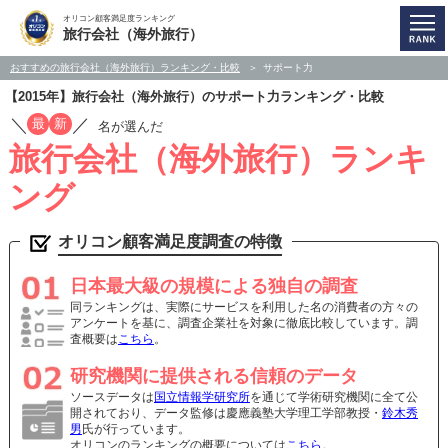
オリコン顧客満足度ランキング
旅行会社（海外旅行）
おすすめの旅行会社（海外旅行）ランキング・比較
サポート力
【2015年】旅行会社（海外旅行）のサポート力ランキング・比較
／
／
最
新
名が選んだ
旅行会社（海外旅行）ランキ
ング
オリコン顧客満足度調査の特徴
日本最大級の規模による独自の調査
同ランキングは、実際にサービスを利用した名の消費者の方々の
アンケートを基に、調査企業社を対象に徹底比較しています。調
査概要は
こちら
。
研究機関に提供される信頼のデータ
ソースデータは
国立情報学研究所
を通じて学術研究機関に全て公
開されており、データ監修は慶應義塾大学理工学部教授・
鈴木秀
男
氏が行っています。
オリコンのランキングの概要については
こちら
。