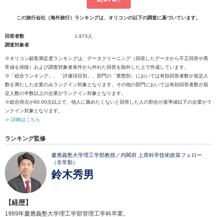
この旅行会社（海外旅行）ランキングは、オリコンの以下の調査に基づいています。
回答者数
1,973人
調査対象者
※オリコン顧客満足度ランキングは、データクリーニング（回収したデータから不正回答や異
常値を排除）および調査対象者条件から外れた回答を除外した上で作成しています。
※「総合ランキング」、「評価項目別」、部門の「業態別」においては有効回答者数が規定人
数を満たした企業のみランクイン対象となります。その他の部門においては有効回答者数が規
定人数の半数以上の企業がランクイン対象となります。
※総合得点が60.00点以上で、他人に薦めたくないと回答した人の割合が基準値以下の企業がラ
ンクイン対象となります。
≫ 詳細はこちら
ランキング監修
慶應義塾大学理工学部教授／内閣府 上席科学技術政策フェロー
（非常勤）
鈴木秀男
【経歴】
1989年慶應義塾大学理工学部管理工学科卒業。