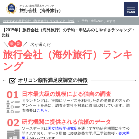
オリコン顧客満足度ランキング
旅行会社（海外旅行）
おすすめの旅行会社（海外旅行）ランキング・比較
予約・申込みのしやすさ
【2015年】旅行会社（海外旅行）の予約・申込みのしやすさランキング・
比較
／
／
最
新
名が選んだ
旅行会社（海外旅行）ランキ
ング
オリコン顧客満足度調査の特徴
日本最大級の規模による独自の調査
同ランキングは、実際にサービスを利用した名の消費者の方々の
アンケートを基に、調査企業社を対象に徹底比較しています。調
査概要は
こちら
。
研究機関に提供される信頼のデータ
ソースデータは
国立情報学研究所
を通じて学術研究機関に全て公
開されており、データ監修は慶應義塾大学理工学部教授・
鈴木秀
男
氏が行っています。