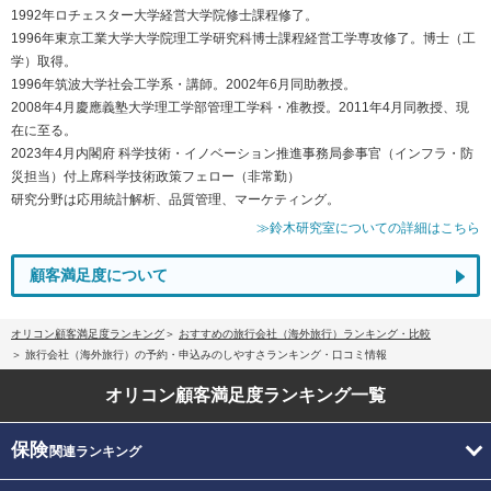
1992年ロチェスター大学経営大学院修士課程修了。
1996年東京工業大学大学院理工学研究科博士課程経営工学専攻修了。博士（工
学）取得。
1996年筑波大学社会工学系・講師。2002年6月同助教授。
2008年4月慶應義塾大学理工学部管理工学科・准教授。2011年4月同教授、現
在に至る。
2023年4月内閣府 科学技術・イノベーション推進事務局参事官（インフラ・防
災担当）付上席科学技術政策フェロー（非常勤）
研究分野は応用統計解析、品質管理、マーケティング。
≫鈴木研究室についての詳細はこちら
顧客満足度について
オリコン顧客満足度ランキング
おすすめの旅行会社（海外旅行）ランキング・比較
旅行会社（海外旅行）の予約・申込みのしやすさランキング・口コミ情報
オリコン顧客満足度
ランキング一覧
保険
関連ランキング