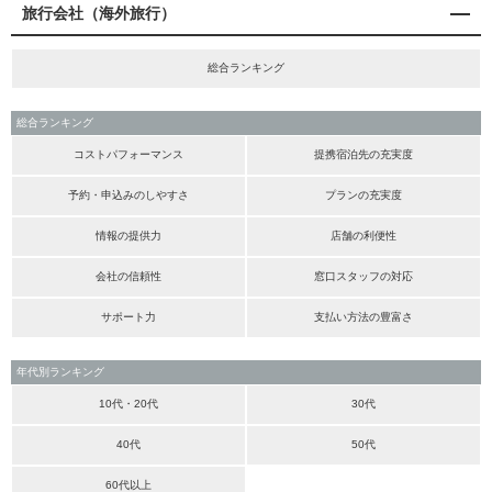
旅行会社（海外旅行）
総合ランキング
総合ランキング
コストパフォーマンス
提携宿泊先の充実度
予約・申込みのしやすさ
プランの充実度
情報の提供力
店舗の利便性
会社の信頼性
窓口スタッフの対応
サポート力
支払い方法の豊富さ
年代別ランキング
10代・20代
30代
40代
50代
60代以上