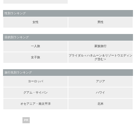
性別ランキング
女性
男性
目的別ランキング
一人旅
家族旅行
ブライダル＜ハネムーン＆リゾートウエディン
女子旅
グ含む＞
旅行先別ランキング
ヨーロッパ
アジア
グアム・サイパン
ハワイ
オセアニア・南太平洋
北米
PR