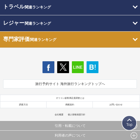
トラベル
関連ランキング
レジャー
関連ランキング
専門家評価
関連ランキング
旅行予約サイト 海外旅行ランキングトップへ
オリコン顧客満足度調査とは
調査方法
掲載規約
お問い合わせ
会社概要
個人情報保護方針
Top
引用・転載について
利用者の声について
当サイトで公開されている情報（文字、写真、イラスト、画像データ等）及びこれらの配置・