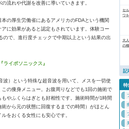
パの流れや代謝を改善に導いていきます。
セル
ワを
本の厚生労働省にあるアメリカのFDAという機関
ケアに効果があると認定もされています。体験コー
けられるので、進行度チェックで中期以上という結果の出
大人
の
に『ライポソニックス』
記
超音波）という特殊な超音波を用いて、メスを一切使
特
くこの痩身メニュー。お腹周りなどでも1回の施術で
ももやふくらはぎとも好相性です。施術時間が1時間
施術から元の状態に回復するまでの時間）がほとん
イルをおくる女性にも安心です。