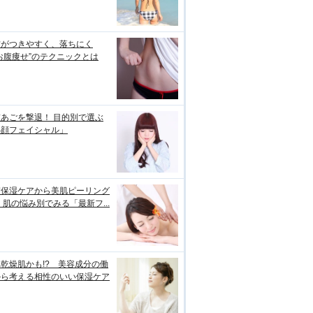
肪がつきやすく、落ちにく
お腹痩せ”のテクニックとは
あごを撃退！ 目的別で選ぶ
小顔フェイシャル」
璧保湿ケアから美肌ピーリング
 肌の悩み別でみる「最新フ...
乾燥肌かも!? 美容成分の働
から考える相性のいい保湿ケア