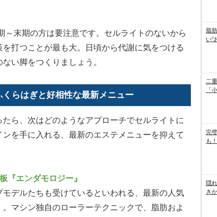
脂
期～末期の方は要注意です。セルライトのないから
い“
策を打つことが最も大。日頃から代謝に気をつける
のない脚をつくりましょう。
二重
「
ふくらはぎと好相性な最新メニュー
たら、次はどのようなアプローチでセルライトに
完
インを手に入れる、最新のエステメニューを抑えて
も！
鉄板『エンダモロジー』
隠れ
モデルたちも受けているといわれる、最新の人気
き
』。マシン独自のローラーテクニックで、脂肪およ