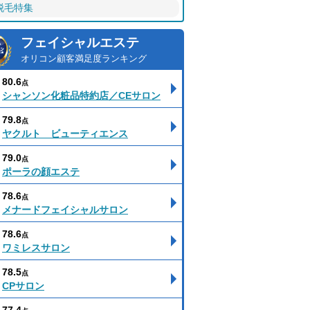
脱毛特集
フェイシャルエステ
オリコン顧客満足度ランキング
80.6
点
シャンソン化粧品特約店／CEサロン
79.8
点
ヤクルト ビューティエンス
79.0
点
ポーラの顔エステ
78.6
点
メナードフェイシャルサロン
78.6
点
ワミレスサロン
78.5
点
CPサロン