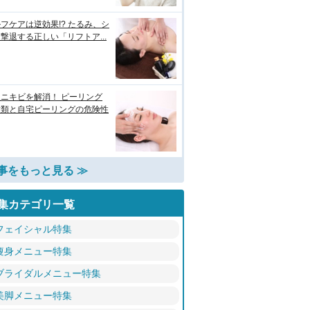
フケアは逆効果!? たるみ、シ
撃退する正しい「リフトア...
ニキビを解消！ ピーリング
種類と自宅ピーリングの危険性
事をもっと見る ≫
集カテゴリ一覧
フェイシャル特集
痩身メニュー特集
ブライダルメニュー特集
美脚メニュー特集