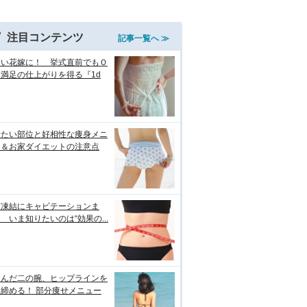
注目コンテンツ
記事一覧へ ≫
しい花嫁に！ 挙式直前でもＯ
満足の仕上がりを得る『1d
せたい部位と好相性な痩身メニ
ー＆お家ダイエットの注意点
肪凍結にキャビテーションま
 いま知りたいのは“効果の...
るんだ二の腕、ヒップラインを
締める！ 部分痩せメニュー