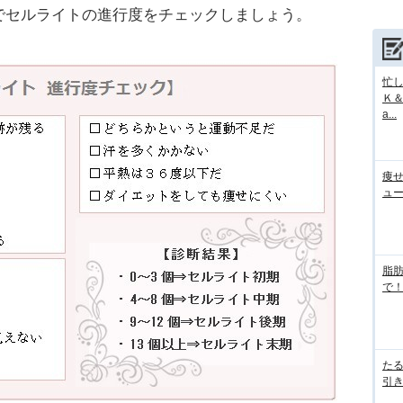
でセルライトの進行度をチェックしましょう。
忙
Ｋ＆
a...
痩
ュ
脂
で！
た
引き