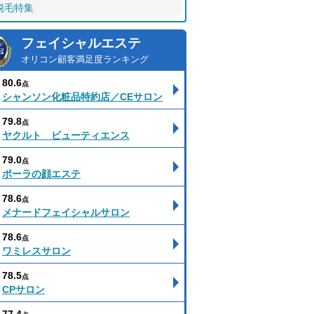
脱毛特集
フェイシャルエステ
オリコン顧客満足度ランキング
80.6
点
シャンソン化粧品特約店／CEサロン
79.8
点
ヤクルト ビューティエンス
79.0
点
ポーラの顔エステ
78.6
点
メナードフェイシャルサロン
78.6
点
ワミレスサロン
78.5
点
CPサロン