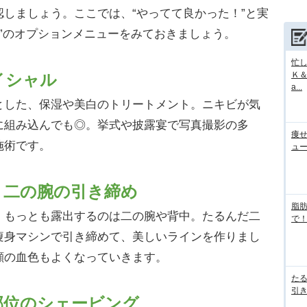
しましょう。ここでは、“やってて良かった！”と実
α”のオプションメニューをみておきましょう。
忙
Ｋ＆
イシャル
a...
した、保湿や美白のトリートメント。ニキビが気
に組み込んでも◎。挙式や披露宴で写真撮影の多
痩
施術です。
ュ
・二の腕の引き締め
脂
もっとも露出するのは二の腕や背中。たるんだ二
で！
痩身マシンで引き締めて、美しいラインを作りまし
顔の血色もよくなっていきます。
た
引き
部位のシェービング