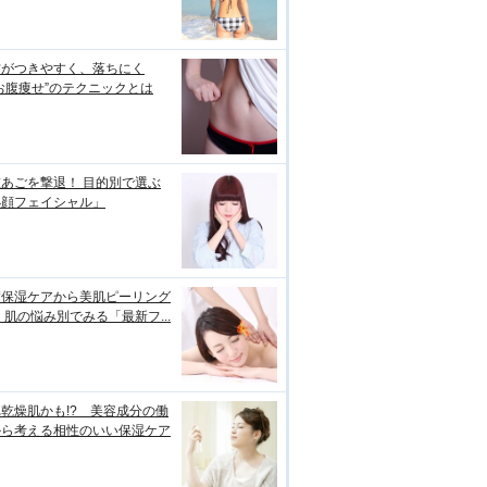
肪がつきやすく、落ちにく
お腹痩せ”のテクニックとは
あごを撃退！ 目的別で選ぶ
小顔フェイシャル」
璧保湿ケアから美肌ピーリング
 肌の悩み別でみる「最新フ...
乾燥肌かも!? 美容成分の働
から考える相性のいい保湿ケア