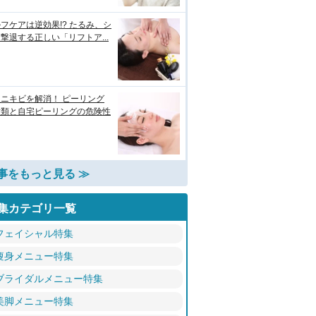
フケアは逆効果!? たるみ、シ
撃退する正しい「リフトア...
ニキビを解消！ ピーリング
種類と自宅ピーリングの危険性
事をもっと見る ≫
集カテゴリ一覧
フェイシャル特集
痩身メニュー特集
ブライダルメニュー特集
美脚メニュー特集