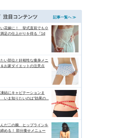
注目コンテンツ
記事一覧へ ≫
しい花嫁に！ 挙式直前でもＯ
満足の仕上がりを得る『1d
せたい部位と好相性な痩身メニ
ー＆お家ダイエットの注意点
肪凍結にキャビテーションま
 いま知りたいのは“効果の...
るんだ二の腕、ヒップラインを
締める！ 部分痩せメニュー