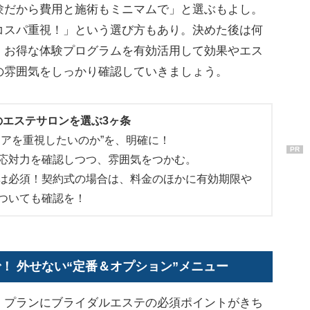
験だから費用と施術もミニマムで」と選ぶもよし。
コスパ重視！」という選び方もあり。決めた後は何
、お得な体験プログラムを有効活用して効果やエス
の雰囲気をしっかり確認していきましょう。
のエステサロンを選ぶ3ヶ条
ケアを重視したいのか”を、明確に！
PR
応対力を確認しつつ、雰囲気をつかむ。
は必須！契約式の場合は、料金のほかに有効期限や
ついても確認を！
！ 外せない“定番＆オプション”メニュー
プランにブライダルエステの必須ポイントがきち