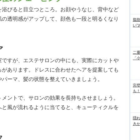
浴びると目立つところ。お顔やうなじ、背中など
肌の透明感がアップして、顔色も一段と明るくなり
脂
い“
ア
二重
「
ですが、エステサロンの中にも、実際にカットや
ろがあります。ドレスに合わせたヘアを提案しても
やパーマ、髪の状態を整えていきましょう。
完
も！
メントで、サロンの効果を長持ちさせましょう。
へと風が流れるように当てると、キューティクルを
隠れ
き
ク