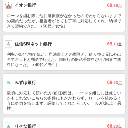
イオン銀行
69
.66
点
ローンを組む際に他に選択肢がなかったのでわからないままで
の契約だったが、担当者がとても丁寧に対応してくれ、納得で
きて契約できた。（50代／女性）
住信SBIネット銀行
69
.13
点
利率が0.447%で低い。司法書士との面談と、借り換え元以外は
全てネットと郵送で行えた。同銀行の振込手数料が月7回まで無
料になった。（40代／男性）
みずほ銀行
68
.53
点
最初に対応して頂いた方(前任者)は、ローンを組むには厳しい
かもしれないこちらの条件にもかかわらず、ローンを組めるよ
うに努力を惜しまず、調整してくれたらしい。（60代以上／男
性）
りそな銀行
68
.23
点