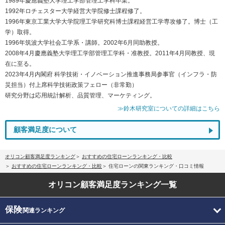
1989年慶應義塾大学理工学部管理工学科卒業。
1992年ロチェスター大学経営大学院修士課程修了。
1996年東京工業大学大学院理工学研究科博士課程経営工学専攻修了。博士（工
学）取得。
1996年筑波大学社会工学系・講師。2002年6月同助教授。
2008年4月慶應義塾大学理工学部管理工学科・准教授。2011年4月同教授、現
在に至る。
2023年4月内閣府 科学技術・イノベーション推進事務局参事官（インフラ・防
災担当）付上席科学技術政策フェロー（非常勤）
研究分野は応用統計解析、品質管理、マーケティング。
≫鈴木研究室についての詳細はこちら
顧客満足度について
オリコン顧客満足度ランキング
おすすめの住宅ローンランキング・比較
おすすめの住宅ローンランキング・比較
住宅ローンの関東ランキング・口コミ情報
オリコン顧客満足度
ランキング一覧
保険
関連ランキング