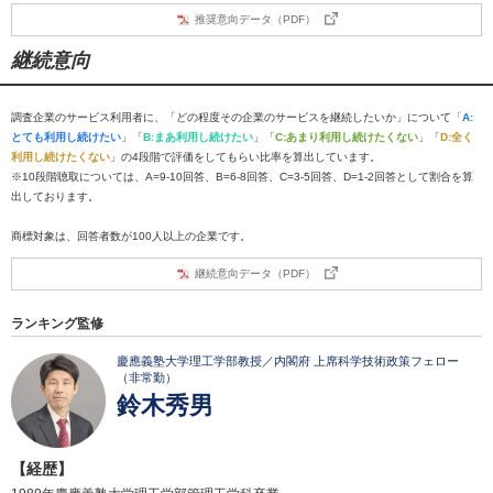
推奨意向データ（PDF）
継続意向
調査企業のサービス利用者に、「どの程度その企業のサービスを継続したいか」について「
A:
とても利用し続けたい
」「
B:まあ利用し続けたい
」「
C:あまり利用し続けたくない
」「
D:全く
利用し続けたくない
」の4段階で評価をしてもらい比率を算出しています。
※10段階聴取については、A=9-10回答、B=6-8回答、C=3-5回答、D=1-2回答として割合を算
出しております。
商標対象は、回答者数が100人以上の企業です。
継続意向データ（PDF）
ランキング監修
慶應義塾大学理工学部教授／内閣府 上席科学技術政策フェロー
（非常勤）
鈴木秀男
【経歴】