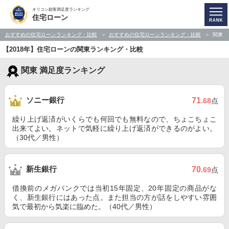
オリコン顧客満足度ランキング
住宅ローン
おすすめの住宅ローンランキング・比較
おすすめの住宅ローンランキング・比較
関東
【2018年】住宅ローンの関東ランキング・比較
関東 満足度ランキング
ソニー銀行
71
.68
点
繰り上げ返済がいくらでも何回でも無料なので、ちょこちょこ
出来てよい。ネットで気軽に繰り上げ返済ができるのがよい。
（30代／男性）
新生銀行
70
.69
点
借換前のメガバンクでは当初15年固定、20年固定の商品がな
く、新生銀行にはあった点。また担当の方が話をしやすい雰囲
気で最初から気楽に臨めた。（40代／男性）