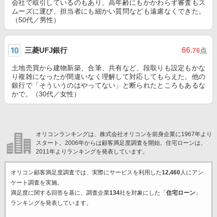
会社で取引しているのもあり、高年齢にもかかわらず審査もス
ムーズに運び、担当者にも細かい質問なども遠慮なくできた。
（50代／男性）
三菱UFJ銀行
66
.76
点
土地売買から建物新築、合筆、共有など、段取りも設定もかな
り複雑になったが間違いなく理解して対応してもらえた。他の
銀行で「そういうのはやってない」と断られたところもあるな
かで。（30代／女性）
オリコンランキングは、株式会社オリコンを前身企業に1967年より
スタート。2006年からは顧客満足度調査を開始。住宅ローンは、
2011年よりランキングを発表しています。
オリコン顧客満足度調査では、実際にサービスを利用した
12,460
人にアン
ケート調査を実施。
満足度に関する回答を基に、調査企業
134
社を対象にした「
住宅ローン
」
ランキングを発表しています。