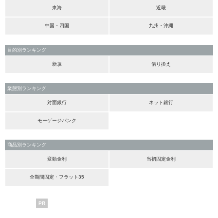
東海
近畿
中国・四国
九州・沖縄
目的別ランキング
新規
借り換え
業態別ランキング
対面銀行
ネット銀行
モーゲージバンク
商品別ランキング
変動金利
当初固定金利
全期間固定・フラット35
PR