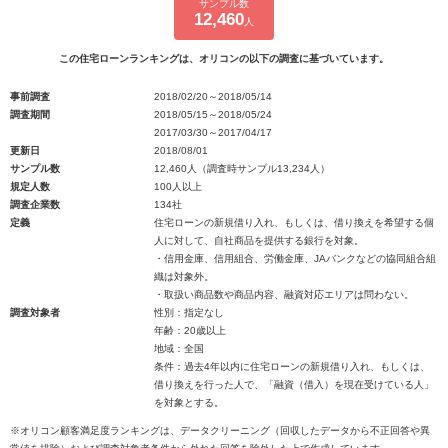
サンプル数
12,460
人
この住宅ローンランキングは、オリコンの以下の調査に基づいています。
事前調査
2018/02/20～2018/05/14
調査期間
2018/05/15～2018/05/24
2017/03/30～2017/04/17
更新日
2018/08/01
サンプル数
12,460人（調査時サンプル13,234人）
規定人数
100人以上
調査企業数
134社
定義
住宅ローンの新規借り入れ、もしくは、借り換えを希望する個
人に対して、自社商品を提供する銀行を対象。
・信用金庫、信用組合、労働金庫、JAバンクなどの協同組合組
織は対象外。
・取扱い商品数や商品内容、融資対応エリアは問わない。
調査対象者
性別：指定なし
年齢：20歳以上
地域：全国
条件：過去4年以内に住宅ローンの新規借り入れ、もしくは、
借り換えを行った人で、「融資（借入）を現在受けている人」
を対象とする。
※オリコン顧客満足度ランキングは、データクリーニング（回収したデータから不正回答や異