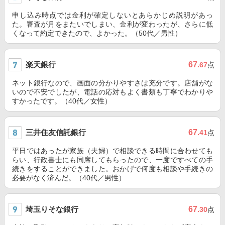
申し込み時点では金利が確定しないとあらかじめ説明があっ
た。審査が月をまたいでしまい、金利が変わったが、さらに低
くなって約定できたので、よかった。（50代／男性）
楽天銀行
67
.67
点
ネット銀行なので、画面の分かりやすさは充分です。店舗がな
いので不安でしたが、電話の応対もよく書類も丁寧でわかりや
すかったです。（40代／女性）
三井住友信託銀行
67
.41
点
平日ではあったが家族（夫婦）で相談できる時間に合わせても
らい、行政書士にも同席してもらったので、一度ですべての手
続きをすることができました。おかげで何度も相談や手続きの
必要がなく済んだ。（40代／男性）
埼玉りそな銀行
67
.30
点