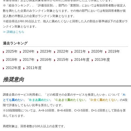
常値を排除）および調査対象者条件から外れた回答を除外した上で作成しています。
※「総合ランキング」、「評価項目別」、部門の「業態別」においては有効回答者数が規定人
数を満たした企業のみランクイン対象となります。その他の部門においては有効回答者数が規
定人数の半数以上の企業がランクイン対象となります。
※総合得点が60.00点以上で、他人に薦めたくないと回答した人の割合が基準値以下の企業がラ
ンクイン対象となります。
≫ 詳細はこちら
過去ランキング
2025年
2024年
2023年
2022年
2021年
2020年
2019年
2018年
2017年
2016年
2015年
2014年度
2013年度
2012年度
2011年度
推奨意向
調査企業のサービス利用者に、「どの程度その企業のサービスを推奨したいか」について「
A:
とても薦めたい
」「
B:まあ薦めたい
」「
C:あまり薦めたくない
」「
D:全く薦めたくない
」の4段
階で評価をしてもらい比率を算出しています。
※10段階聴取については、A=9-10回答、B=6-8回答、C=3-5回答、D=1-2回答として割合を算
出しております。
商標対象は、回答者数が100人以上の企業です。