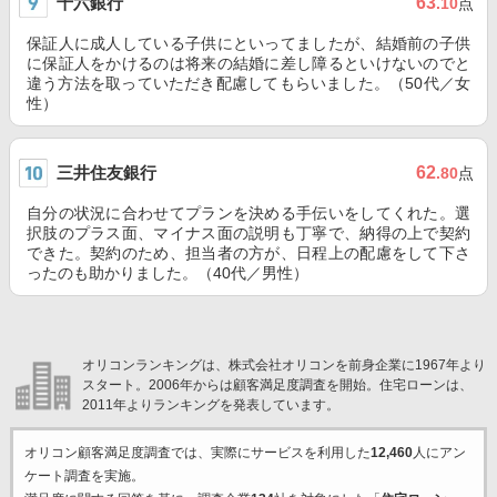
十六銀行
63
.10
点
保証人に成人している子供にといってましたが、結婚前の子供
に保証人をかけるのは将来の結婚に差し障るといけないのでと
違う方法を取っていただき配慮してもらいました。（50代／女
性）
三井住友銀行
62
.80
点
自分の状況に合わせてプランを決める手伝いをしてくれた。選
択肢のプラス面、マイナス面の説明も丁寧で、納得の上で契約
できた。契約のため、担当者の方が、日程上の配慮をして下さ
ったのも助かりました。（40代／男性）
オリコンランキングは、株式会社オリコンを前身企業に1967年より
スタート。2006年からは顧客満足度調査を開始。住宅ローンは、
2011年よりランキングを発表しています。
オリコン顧客満足度調査では、実際にサービスを利用した
12,460
人にアン
ケート調査を実施。