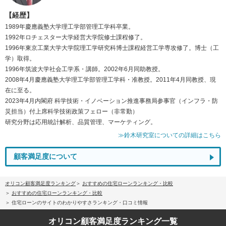
【経歴】
1989年慶應義塾大学理工学部管理工学科卒業。
1992年ロチェスター大学経営大学院修士課程修了。
1996年東京工業大学大学院理工学研究科博士課程経営工学専攻修了。博士（工
学）取得。
1996年筑波大学社会工学系・講師。2002年6月同助教授。
2008年4月慶應義塾大学理工学部管理工学科・准教授。2011年4月同教授、現
在に至る。
2023年4月内閣府 科学技術・イノベーション推進事務局参事官（インフラ・防
災担当）付上席科学技術政策フェロー（非常勤）
研究分野は応用統計解析、品質管理、マーケティング。
≫鈴木研究室についての詳細はこちら
顧客満足度について
オリコン顧客満足度ランキング
おすすめの住宅ローンランキング・比較
おすすめの住宅ローンランキング・比較
住宅ローンのサイトのわかりやすさランキング・口コミ情報
オリコン顧客満足度
ランキング一覧