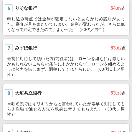
りそな銀行
64
.09
点
申し込み時点では金利が確定しないとあらかじめ説明があっ
た。審査が月をまたいでしまい、金利が変わったが、さらに低
くなって約定できたので、よかった。（50代／男性）
みずほ銀行
63
.82
点
最初に対応して頂いた方(前任者)は、ローンを組むには厳しい
かもしれないこちらの条件にもかかわらず、ローンを組めるよ
うに努力を惜しまず、調整してくれたらしい。（60代以上／男
性）
大垣共立銀行
63
.35
点
単独名義ではギリギリかもと言われていたが素早く対応しても
らえ単独で通せる方法を親身に考えてもらえた。（30代／男
性）