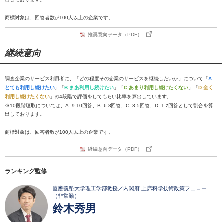
商標対象は、回答者数が100人以上の企業です。
推奨意向データ（PDF）
継続意向
調査企業のサービス利用者に、「どの程度その企業のサービスを継続したいか」について「
A:
とても利用し続けたい
」「
B:まあ利用し続けたい
」「
C:あまり利用し続けたくない
」「
D:全く
利用し続けたくない
」の4段階で評価をしてもらい比率を算出しています。
※10段階聴取については、A=9-10回答、B=6-8回答、C=3-5回答、D=1-2回答として割合を算
出しております。
商標対象は、回答者数が100人以上の企業です。
継続意向データ（PDF）
ランキング監修
慶應義塾大学理工学部教授／内閣府 上席科学技術政策フェロー
（非常勤）
鈴木秀男