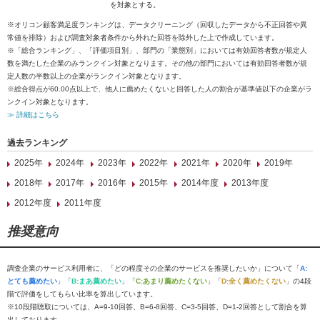
を対象とする。
※オリコン顧客満足度ランキングは、データクリーニング（回収したデータから不正回答や異
常値を排除）および調査対象者条件から外れた回答を除外した上で作成しています。
※「総合ランキング」、「評価項目別」、部門の「業態別」においては有効回答者数が規定人
数を満たした企業のみランクイン対象となります。その他の部門においては有効回答者数が規
定人数の半数以上の企業がランクイン対象となります。
※総合得点が60.00点以上で、他人に薦めたくないと回答した人の割合が基準値以下の企業がラ
ンクイン対象となります。
≫ 詳細はこちら
過去ランキング
2025年
2024年
2023年
2022年
2021年
2020年
2019年
2018年
2017年
2016年
2015年
2014年度
2013年度
2012年度
2011年度
推奨意向
調査企業のサービス利用者に、「どの程度その企業のサービスを推奨したいか」について「
A:
とても薦めたい
」「
B:まあ薦めたい
」「
C:あまり薦めたくない
」「
D:全く薦めたくない
」の4段
階で評価をしてもらい比率を算出しています。
※10段階聴取については、A=9-10回答、B=6-8回答、C=3-5回答、D=1-2回答として割合を算
出しております。