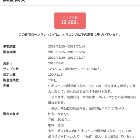
サンプル数
12,460
人
この住宅ローンランキングは、オリコンの以下の調査に基づいています。
事前調査
2018/02/20～2018/05/14
調査期間
2018/05/15～2018/05/24
2017/03/30～2017/04/17
更新日
2018/08/01
サンプル数
12,460人（調査時サンプル13,234人）
規定人数
100人以上
調査企業数
134社
定義
住宅ローンの新規借り入れ、もしくは、借り換えを希望する個
人に対して、自社商品を提供する銀行を対象。
・信用金庫、信用組合、労働金庫、JAバンクなどの協同組合組
織は対象外。
・取扱い商品数や商品内容、融資対応エリアは問わない。
調査対象者
性別：指定なし
年齢：20歳以上
地域：全国
条件：過去4年以内に住宅ローンの新規借り入れ、もしくは、
借り換えを行った人で、「融資（借入）を現在受けている人」