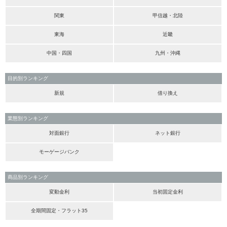
関東
甲信越・北陸
東海
近畿
中国・四国
九州・沖縄
目的別ランキング
新規
借り換え
業態別ランキング
対面銀行
ネット銀行
モーゲージバンク
商品別ランキング
変動金利
当初固定金利
全期間固定・フラット35