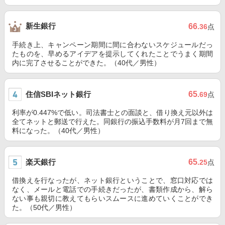
新生銀行
66
.36
点
手続き上、キャンペーン期間に間に合わないスケジュールだっ
たものを、早めるアイデアを提示してくれたことでうまく期間
内に完了させることができた。（40代／男性）
住信SBIネット銀行
65
.69
点
利率が0.447%で低い。司法書士との面談と、借り換え元以外は
全てネットと郵送で行えた。同銀行の振込手数料が月7回まで無
料になった。（40代／男性）
楽天銀行
65
.25
点
借換えを行なったが、ネット銀行ということで、窓口対応では
なく、メールと電話での手続きだったが、書類作成から、解ら
ない事も親切に教えてもらいスムースに進めていくことができ
た。（50代／男性）