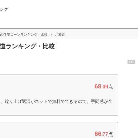
ング
の住宅ローンランキング・比較
北海道
海道ランキング・比較
PR
68
.09
点
た、繰り上げ返済がネットで無料でできるので、手間感が全
66
.77
点