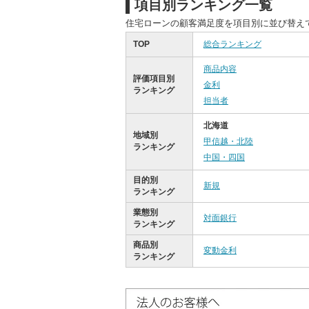
項目別ランキング一覧
住宅ローンの顧客満足度を項目別に並び替え
TOP
総合ランキング
商品内容
評価項目別
金利
ランキング
担当者
北海道
地域別
甲信越・北陸
ランキング
中国・四国
目的別
新規
ランキング
業態別
対面銀行
ランキング
商品別
変動金利
ランキング