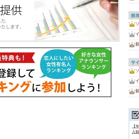
担
サ
【
入額