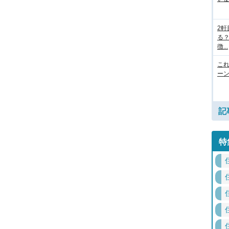
2
る
徴...
こ
ー
記
特