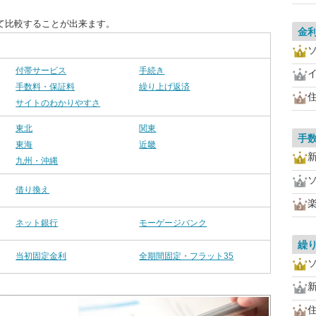
て比較することが出来ます。
金
付帯サービス
手続き
手数料・保証料
繰り上げ返済
住
サイトのわかりやすさ
東北
関東
手
東海
近畿
九州・沖縄
借り換え
ネット銀行
モーゲージバンク
繰
当初固定金利
全期間固定・フラット35
住