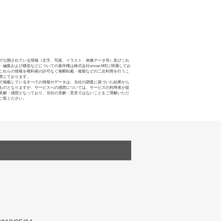
で公開されている情報（文字、写真、イラスト、画像データ等）及びこれ
・編集および構造などについての著作権は株式会社oricon MEに帰属してお
これらの情報を権利者の許可なく無断転載・複製などの二次利用を行うこ
禁じております。
で掲載しているすべての情報やデータは、当社の調査に基づいた結果から
ものとなりますが、サービスへの感想については、サービスの利用者が提
見解・感想となっており、当社の見解・意見ではないことをご理解いただ
ご覧ください。