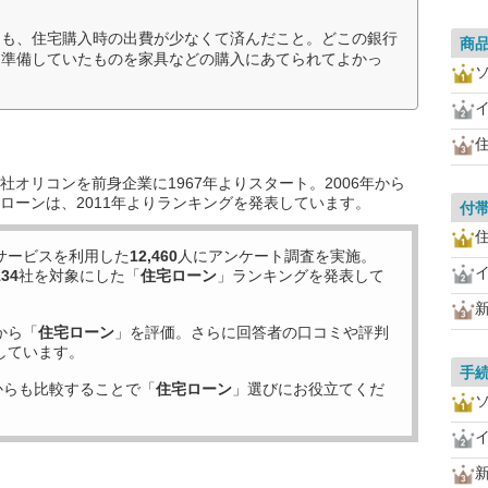
りも、住宅購入時の出費が少なくて済んだこと。どこの銀行
商
、準備していたものを家具などの購入にあてられてよかっ
住
オリコンを前身企業に1967年よりスタート。2006年から
ローンは、2011年よりランキングを発表しています。
付
住
サービスを利用した
12,460
人にアンケート調査を実施。
134
社を対象にした「
住宅ローン
」ランキングを発表して
から「
住宅ローン
」を評価。さらに回答者の口コミや評判
しています。
手
からも比較することで「
住宅ローン
」選びにお役立てくだ