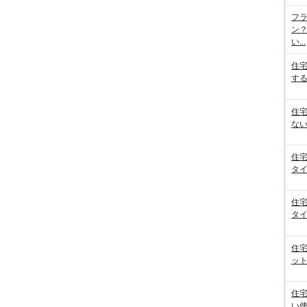
フラ
ン
い...
住
する
住
ない
住
タイ
住
タイ
住
ット
住
い