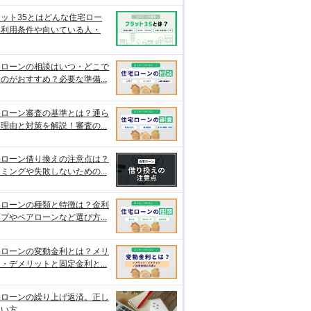
ット35とはどんな住宅ロー
？利用条件や向いている人・
宅ローンの相談はいつ・どこで
のがおすすめ？必要な準備...
宅ローン審査の基準とは？通ら
理由と対策を解説！審査の...
宅ローン借り換えの注意点は？
ミングや失敗しないための...
宅ローンの種類と特徴は？金利
プやペアローンなど選び方...
宅ローンの変動金利とは？メリ
・デメリットと固定金利と...
宅ローンの繰り上げ返済。正し
使い方