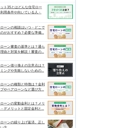
ット35とはどんな住宅ロー
？利用条件や向いている人・
宅ローンの相談はいつ・どこで
のがおすすめ？必要な準備...
宅ローン審査の基準とは？通ら
理由と対策を解説！審査の...
宅ローン借り換えの注意点は？
ミングや失敗しないための...
宅ローンの種類と特徴は？金利
プやペアローンなど選び方...
宅ローンの変動金利とは？メリ
・デメリットと固定金利と...
宅ローンの繰り上げ返済。正し
使い方