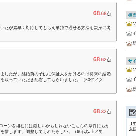
68
.68
点
担
ていたが素早く対応してもらえ単独で通せる方法を親身に考
68
.62
点
サ
てましたが、結婚前の子供に保証人をかけるのは将来の結婚
を取っていただき配慮してもらいました。（50代／女
68
.32
点
【
、ローンを組むには厳しいかもしれないこちらの条件にもか
入額
を惜しまず、調整してくれたらしい。（60代以上／男