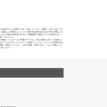
で公開されている情報（文字、写真、イラスト、画像データ等）及びこれ
・編集および構造などについての著作権は株式会社oricon MEに帰属してお
これらの情報を権利者の許可なく無断転載・複製などの二次利用を行うこ
禁じております。
で掲載しているすべての情報やデータは、当社の調査に基づいた結果から
ものとなりますが、サービスへの感想については、サービスの利用者が提
見解・感想となっており、当社の見解・意見ではないことをご理解いただ
ご覧ください。