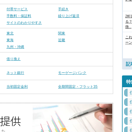
付帯サービス
手続き
手数料・保証料
繰り上げ返済
2
る
サイトのわかりやすさ
徴...
東北
関東
こ
東海
近畿
ー
九州・沖縄
借り換え
記
ネット銀行
モーゲージバンク
特
当初固定金利
全期間固定・フラット35