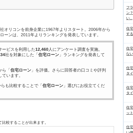
フラ
ン
い...
住
オリコンを前身企業に1967年よりスタート。2006年から
する
ローンは、2011年よりランキングを発表しています。
住
サービスを利用した
12,460
人にアンケート調査を実施。
ない
134
社を対象にした「
住宅ローン
」ランキングを発表して
住
から「
住宅ローン
」を評価。さらに回答者の口コミや評判
タイ
しています。
からも比較することで「
住宅ローン
」選びにお役立てくだ
住
タイ
住
ット
て比較することが出来ます。
住
い