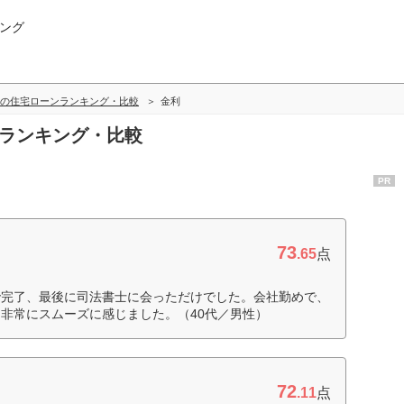
ング
の住宅ローンランキング・比較
金利
利ランキング・比較
PR
73
.65
点
で完了、最後に司法書士に会っただけでした。会社勤めで、
非常にスムーズに感じました。（40代／男性）
72
.11
点