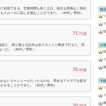
でに利用できる、営業時間も長く土日、祝日も関係なく対応
商
もスムーズに話しを進むことができた。（40代／男性）
住
71
.72
点
との面談と、借り換え元以外は全てネットと郵送で行えた。同
付
なった。（40代／男性）
住
70
.43
点
合わないスケジュールだったものを、早めるアイデアを提示
手
させることができた。（40代／男性）
70
.39
点