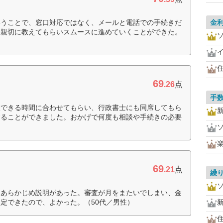
いうことで、窓口対応ではなく、メールと電話での手続きだ
金
も親切に教えてもらいスムースに進めていくことができた。
住
69
.26
点
手
談できる時間に合わせてもらい、行政書士にも同席してもら
することができました。おかげで何度も相談や手続きの必要
69
.21
点
繰
とあらかじめ説明があった。審査が月をまたいでしまい、金
定できたので、よかった。（50代／男性）
住