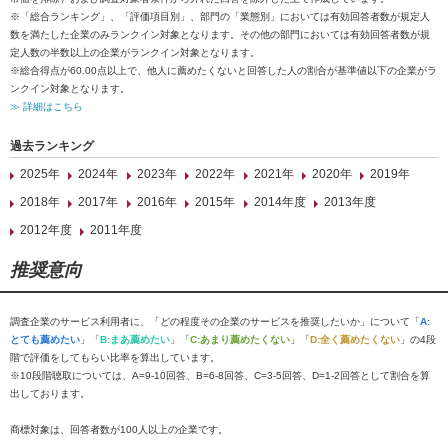
※「総合ランキング」、「評価項目別」、部門の「業態別」においては有効回答者数が規定人
数を満たした企業のみランクイン対象となります。その他の部門においては有効回答者数が規
定人数の半数以上の企業がランクイン対象となります。
※総合得点が60.00点以上で、他人に薦めたくないと回答した人の割合が基準値以下の企業がラ
ンクイン対象となります。
≫ 詳細はこちら
過去ランキング
2025年
2024年
2023年
2022年
2021年
2020年
2019年
2018年
2017年
2016年
2015年
2014年度
2013年度
2012年度
2011年度
推奨意向
調査企業のサービス利用者に、「どの程度その企業のサービスを推奨したいか」について「
A:
とても薦めたい
」「
B:まあ薦めたい
」「
C:あまり薦めたくない
」「
D:全く薦めたくない
」の4段
階で評価をしてもらい比率を算出しています。
※10段階聴取については、A=9-10回答、B=6-8回答、C=3-5回答、D=1-2回答として割合を算
出しております。
商標対象は、回答者数が100人以上の企業です。