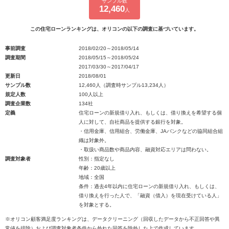
サンプル数
12,460
人
この住宅ローンランキングは、オリコンの以下の調査に基づいています。
事前調査
2018/02/20～2018/05/14
調査期間
2018/05/15～2018/05/24
2017/03/30～2017/04/17
更新日
2018/08/01
サンプル数
12,460人（調査時サンプル13,234人）
規定人数
100人以上
調査企業数
134社
定義
住宅ローンの新規借り入れ、もしくは、借り換えを希望する個
人に対して、自社商品を提供する銀行を対象。
・信用金庫、信用組合、労働金庫、JAバンクなどの協同組合組
織は対象外。
・取扱い商品数や商品内容、融資対応エリアは問わない。
調査対象者
性別：指定なし
年齢：20歳以上
地域：全国
条件：過去4年以内に住宅ローンの新規借り入れ、もしくは、
借り換えを行った人で、「融資（借入）を現在受けている人」
を対象とする。
※オリコン顧客満足度ランキングは、データクリーニング（回収したデータから不正回答や異
常値を排除）および調査対象者条件から外れた回答を除外した上で作成しています。