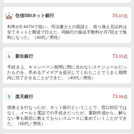
住信SBIネット銀行
74
.07
点
利率が0.447%で低い。司法書士との面談と、借り換え元以外は
全てネットと郵送で行えた。同銀行の振込手数料が月7回まで無
料になった。（40代／男性）
新生銀行
73
.33
点
手続き上、キャンペーン期間に間に合わないスケジュールだっ
たものを、早めるアイデアを提示してくれたことでうまく期間
内に完了させることができた。（40代／男性）
楽天銀行
73
.09
点
借換えを行なったが、ネット銀行ということで、窓口対応では
なく、メールと電話での手続きだったが、書類作成から、解ら
ない事も親切に教えてもらいスムースに進めていくことができ
た。（50代／男性）