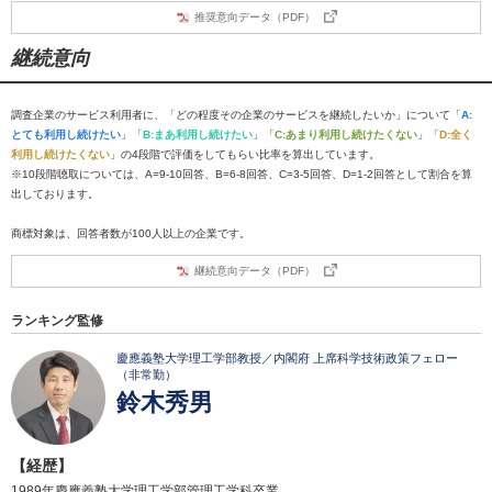
推奨意向データ（PDF）
継続意向
調査企業のサービス利用者に、「どの程度その企業のサービスを継続したいか」について「
A:
とても利用し続けたい
」「
B:まあ利用し続けたい
」「
C:あまり利用し続けたくない
」「
D:全く
利用し続けたくない
」の4段階で評価をしてもらい比率を算出しています。
※10段階聴取については、A=9-10回答、B=6-8回答、C=3-5回答、D=1-2回答として割合を算
出しております。
商標対象は、回答者数が100人以上の企業です。
継続意向データ（PDF）
ランキング監修
慶應義塾大学理工学部教授／内閣府 上席科学技術政策フェロー
（非常勤）
鈴木秀男
【経歴】
1989年慶應義塾大学理工学部管理工学科卒業。