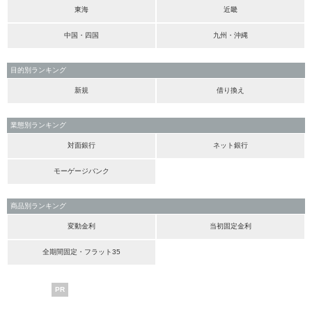
東海
近畿
中国・四国
九州・沖縄
目的別ランキング
新規
借り換え
業態別ランキング
対面銀行
ネット銀行
モーゲージバンク
商品別ランキング
変動金利
当初固定金利
全期間固定・フラット35
PR