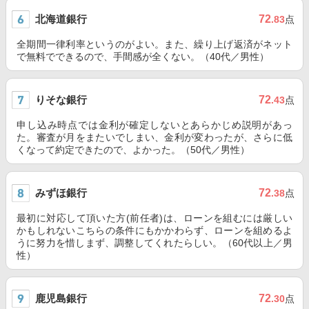
北海道銀行
72
.83
点
全期間一律利率というのがよい。また、繰り上げ返済がネット
で無料でできるので、手間感が全くない。（40代／男性）
りそな銀行
72
.43
点
申し込み時点では金利が確定しないとあらかじめ説明があっ
た。審査が月をまたいでしまい、金利が変わったが、さらに低
くなって約定できたので、よかった。（50代／男性）
みずほ銀行
72
.38
点
最初に対応して頂いた方(前任者)は、ローンを組むには厳しい
かもしれないこちらの条件にもかかわらず、ローンを組めるよ
うに努力を惜しまず、調整してくれたらしい。（60代以上／男
性）
鹿児島銀行
72
.30
点