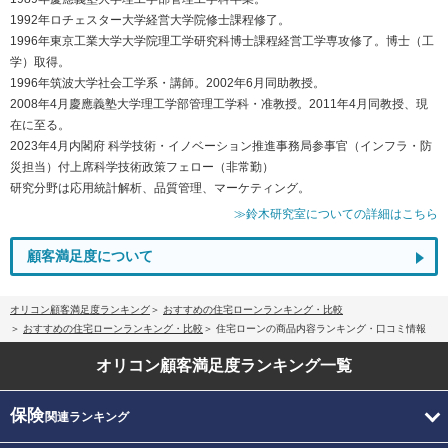
1992年ロチェスター大学経営大学院修士課程修了。
1996年東京工業大学大学院理工学研究科博士課程経営工学専攻修了。博士（工
学）取得。
1996年筑波大学社会工学系・講師。2002年6月同助教授。
2008年4月慶應義塾大学理工学部管理工学科・准教授。2011年4月同教授、現
在に至る。
2023年4月内閣府 科学技術・イノベーション推進事務局参事官（インフラ・防
災担当）付上席科学技術政策フェロー（非常勤）
研究分野は応用統計解析、品質管理、マーケティング。
≫鈴木研究室についての詳細はこちら
顧客満足度について
オリコン顧客満足度ランキング
おすすめの住宅ローンランキング・比較
おすすめの住宅ローンランキング・比較
住宅ローンの商品内容ランキング・口コミ情報
オリコン顧客満足度
ランキング一覧
保険
関連ランキング