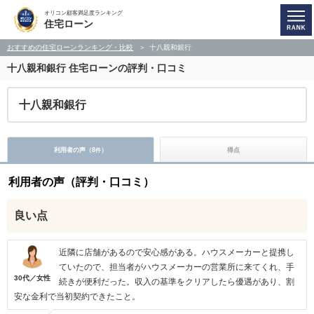
オリコン顧客満足度ランキング
住宅ローン
おすすめの住宅ローンランキング・比較
十八親和銀行
十八親和銀行
住宅ローンの評判・口コミ
十八親和銀行
利用者の声（
8
）
得点
件
利用者の声（評判・口コミ）
良い点
近隣に店舗があるので安心感がある。ハウスメーカーと提携し
ていたので、担当者がハウスメーカーの営業所に来てくれ、手
30代／女性
続きが便利だった。収入の基準をクリアしたら優遇があり、割
安な金利で当初契約できたこと。