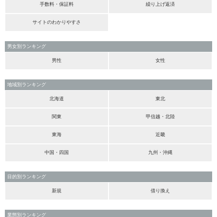
手数料・保証料
繰り上げ返済
サイトのわかりやすさ
男女別ランキング
男性
女性
地域別ランキング
北海道
東北
関東
甲信越・北陸
東海
近畿
中国・四国
九州・沖縄
目的別ランキング
新規
借り換え
業態別ランキング