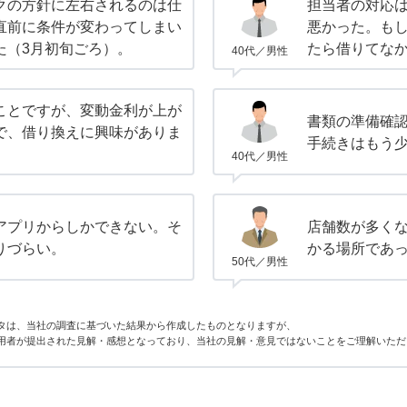
クの方針に左右されるのは仕
担当者の対応
直前に条件が変わってしまい
悪かった。も
た（3月初旬ごろ）。
たら借りてな
40代／男性
ことですが、変動金利が上が
書類の準備確
で、借り換えに興味がありま
手続きはもう
40代／男性
アプリからしかできない。そ
店舗数が多く
りづらい。
かる場所であ
50代／男性
タは、当社の調査に基づいた結果から作成したものとなりますが、
用者が提出された見解・感想となっており、当社の見解・意見ではないことをご理解いただ