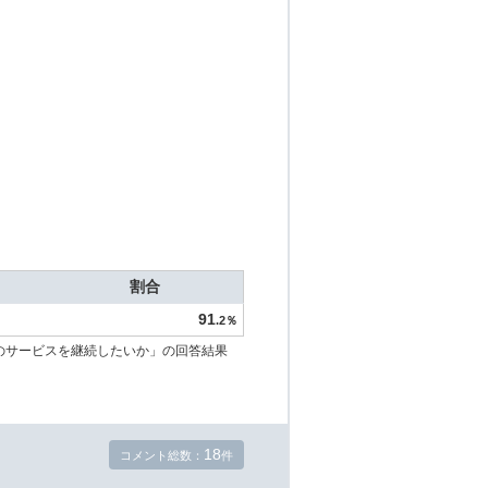
割合
91
.2％
のサービスを継続したいか」の回答結果
18
コメント総数：
件