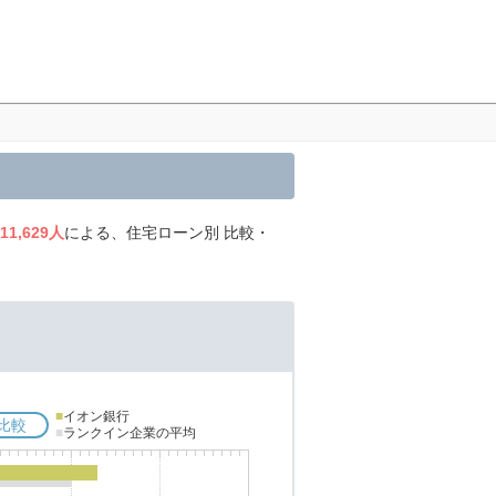
11,629人
による、住宅ローン別 比較・
■
イオン銀行
比較
■
ランクイン企業の平均