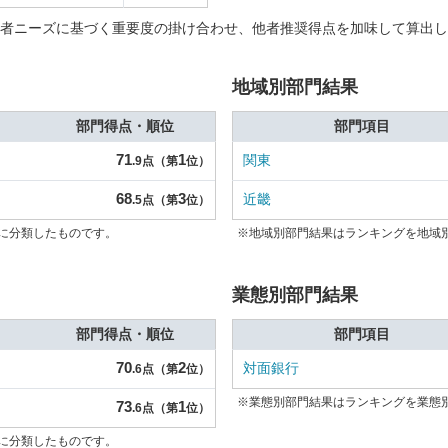
者ニーズに基づく重要度の掛け合わせ、他者推奨得点を加味して算出し
地域別部門結果
部門得点・順位
部門項目
71
1
関東
.9点（第
位）
68
3
近畿
.5点（第
位）
に分類したものです。
※地域別部門結果はランキングを地域
業態別部門結果
部門得点・順位
部門項目
70
2
対面銀行
.6点（第
位）
※業態別部門結果はランキングを業態
73
1
.6点（第
位）
に分類したものです。