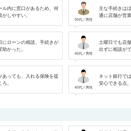
ール内に窓口があるため、何
主な手続きは
談がしやすい。
通に店舗が営
50代／男性
日にローンの相談、手続きが
土曜日でも店
変助かった。
出ずに相談が
40代／男性
があっても、入れる保険を提
ネット銀行で
ころ。
安心できる点
40代／男性