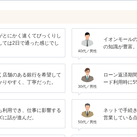
がとにかく速くてびっくりし
イオンモール
しては2日で通った感じでし
の知識が豊富
40代／男性
く店舗のある銀行を希望して
ローン返済期
かりやすく、丁寧だった。
ード利用時に5
30代／男性
も利用でき、仕事に影響する
ネットで手続
ズに話が進んだ。
営業している
50代／男性