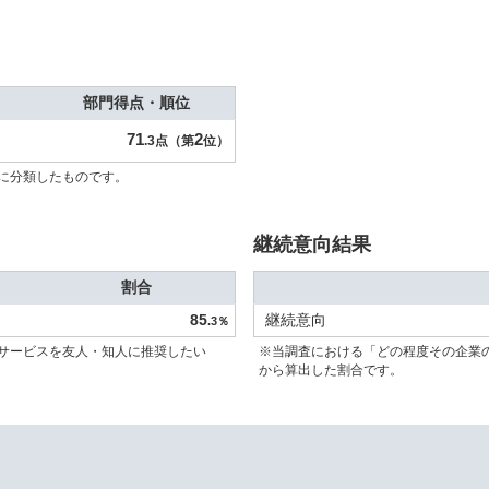
部門得点・順位
71
2
.3点（第
位）
に分類したものです。
継続意向結果
割合
85
継続意向
.3％
サービスを友人・知人に推奨したい
※当調査における「どの程度その企業
から算出した割合です。