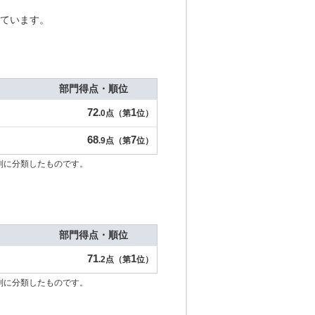
ています。
部門得点・順位
72
1
.0点（第
位）
68
7
.9点（第
位）
別に分類したものです。
部門得点・順位
71
1
.2点（第
位）
別に分類したものです。