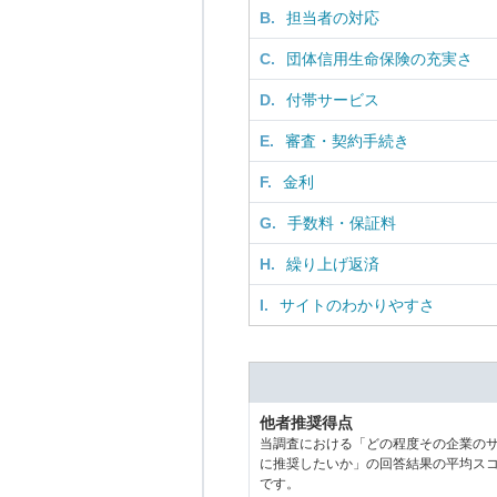
B.
担当者の対応
C.
団体信用生命保険の充実さ
D.
付帯サービス
E.
審査・契約手続き
F.
金利
G.
手数料・保証料
H.
繰り上げ返済
I.
サイトのわかりやすさ
他者推奨得点
当調査における「どの程度その企業の
に推奨したいか」の回答結果の平均ス
です。