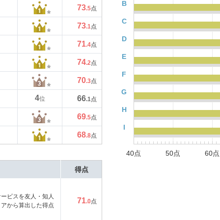
B
73
.5
点
C
73
.1
点
D
71
.4
点
E
74
.2
点
F
70
.3
点
G
4
66
位
.1
点
H
69
.5
点
I
68
.8
点
40点
50点
60点
得点
サービスを友人・知人
71
.0
点
コアから算出した得点