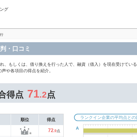
ング
行
評判・口コミ
入れ、もしくは、借り換えを行った人で、融資（借入）を現在受けている
の声や各項目の得点を紹介。
71
合得点
.2
点
ランクイン企業の平均点との
順位
得点
A
72
.9
点