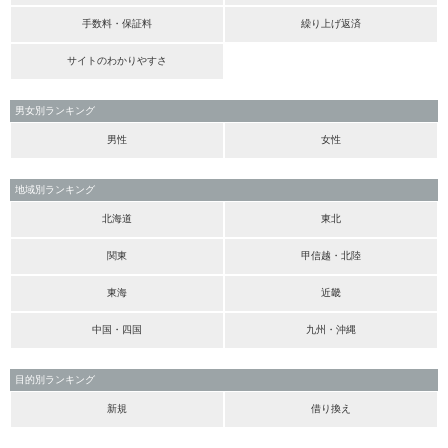
手数料・保証料
繰り上げ返済
サイトのわかりやすさ
男女別ランキング
男性
女性
地域別ランキング
北海道
東北
関東
甲信越・北陸
東海
近畿
中国・四国
九州・沖縄
目的別ランキング
新規
借り換え