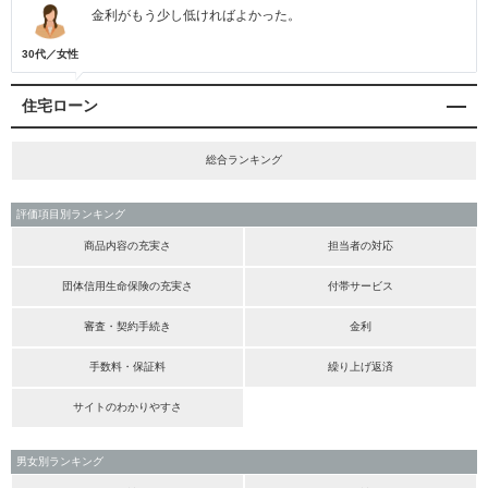
金利がもう少し低ければよかった。
30代／女性
住宅ローン
総合ランキング
評価項目別ランキング
商品内容の充実さ
担当者の対応
団体信用生命保険の充実さ
付帯サービス
審査・契約手続き
金利
手数料・保証料
繰り上げ返済
サイトのわかりやすさ
男女別ランキング