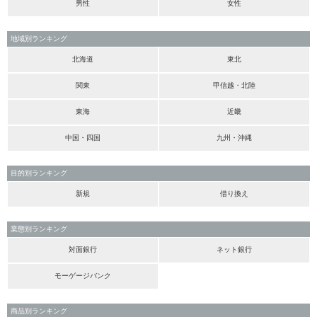
男性
女性
地域別ランキング
北海道
東北
関東
甲信越・北陸
東海
近畿
中国・四国
九州・沖縄
目的別ランキング
新規
借り換え
業態別ランキング
対面銀行
ネット銀行
モーゲージバンク
商品別ランキング