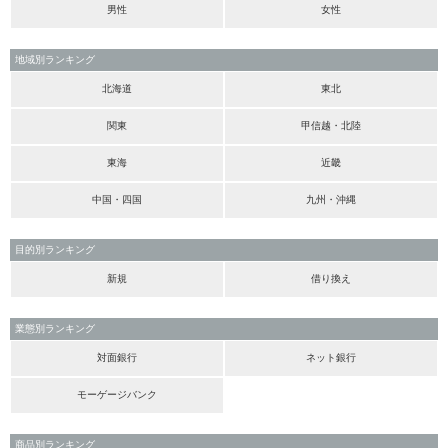
男性
女性
地域別ランキング
北海道
東北
関東
甲信越・北陸
東海
近畿
中国・四国
九州・沖縄
目的別ランキング
新規
借り換え
業態別ランキング
対面銀行
ネット銀行
モーゲージバンク
商品別ランキング