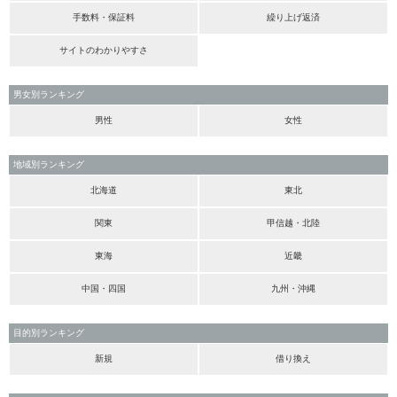
手数料・保証料
繰り上げ返済
サイトのわかりやすさ
男女別ランキング
男性
女性
地域別ランキング
北海道
東北
関東
甲信越・北陸
東海
近畿
中国・四国
九州・沖縄
目的別ランキング
新規
借り換え