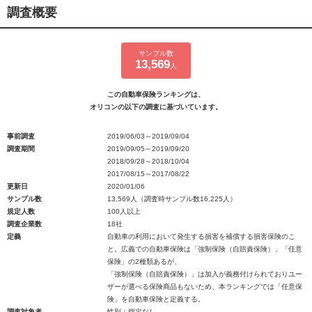
調査概要
サンプル数
13,569
人
この自動車保険ランキングは、
オリコンの以下の調査に基づいています。
事前調査
2019/06/03～2019/09/04
調査期間
2019/09/05～2019/09/20
2018/09/28～2018/10/04
2017/08/15～2017/08/22
更新日
2020/01/06
サンプル数
13,569人（調査時サンプル数16,225人）
規定人数
100人以上
調査企業数
18社
定義
自動車の利用において発生する損害を補償する損害保険のこ
と。広義での自動車保険は「強制保険（自賠責保険）」「任意
保険」の2種類あるが、
「強制保険（自賠責保険）」は加入が義務付けられておりユー
ザーが選べる保険商品もないため、本ランキングでは「任意保
険」を自動車保険と定義する。
調査対象者
性別：指定なし