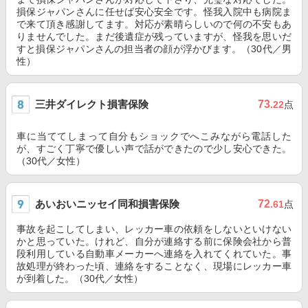
損保ジャパンさんに任せば安心安全です。怪我入院中も病院ま
で来て頂き感謝してます。対応が素晴らしいので何の不安もあ
りませんでした。まだ後遺症が残っていますが、怪我を思いだ
すと損保ジャパンさんの担当者の顔が浮かびます。（30代／男
性）
三井ダイレクト損害保険
73
.22
点
車に当ててしまって自分もショックでへこみながら電話した
が、すごく丁寧で優しい声で話ができたので少し安心できた。
（30代／女性）
あいおいニッセイ同和損害保険
72
.61
点
事故を起こしてしまい、レッカー車の依頼をしないといけない
かと思っていた。けれど、自分が連絡する前に保険会社から普
段利用している自動車メーカーへ連絡を入れてくれていた。事
故処理が終わった頃、連絡をすることなく、現場にレッカー車
が到着した。（30代／女性）