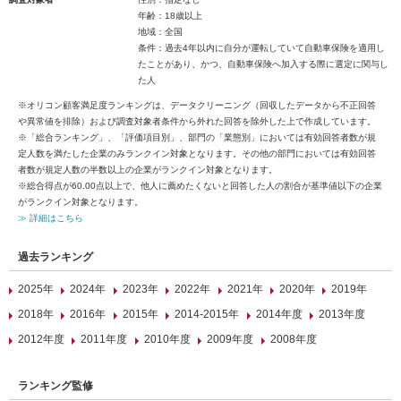
年齢：18歳以上
地域：全国
条件：過去4年以内に自分が運転していて自動車保険を適用し
たことがあり、かつ、自動車保険へ加入する際に選定に関与し
た人
※オリコン顧客満足度ランキングは、データクリーニング（回収したデータから不正回答
や異常値を排除）および調査対象者条件から外れた回答を除外した上で作成しています。
※「総合ランキング」、「評価項目別」、部門の「業態別」においては有効回答者数が規
定人数を満たした企業のみランクイン対象となります。その他の部門においては有効回答
者数が規定人数の半数以上の企業がランクイン対象となります。
※総合得点が60.00点以上で、他人に薦めたくないと回答した人の割合が基準値以下の企業
がランクイン対象となります。
≫ 詳細はこちら
過去ランキング
2025年
2024年
2023年
2022年
2021年
2020年
2019年
2018年
2016年
2015年
2014-2015年
2014年度
2013年度
2012年度
2011年度
2010年度
2009年度
2008年度
ランキング監修