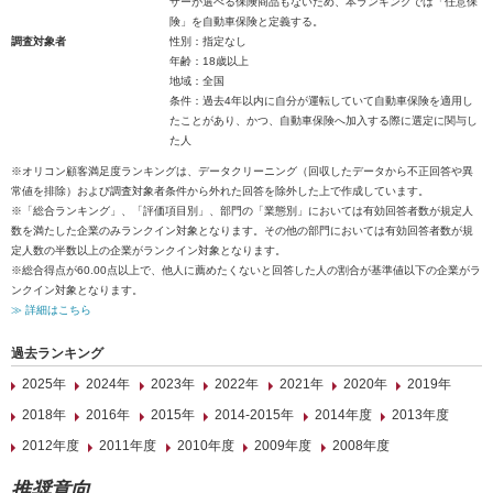
ザーが選べる保険商品もないため、本ランキングでは「任意保
険」を自動車保険と定義する。
調査対象者
性別：指定なし
年齢：18歳以上
地域：全国
条件：過去4年以内に自分が運転していて自動車保険を適用し
たことがあり、かつ、自動車保険へ加入する際に選定に関与し
た人
※オリコン顧客満足度ランキングは、データクリーニング（回収したデータから不正回答や異
常値を排除）および調査対象者条件から外れた回答を除外した上で作成しています。
※「総合ランキング」、「評価項目別」、部門の「業態別」においては有効回答者数が規定人
数を満たした企業のみランクイン対象となります。その他の部門においては有効回答者数が規
定人数の半数以上の企業がランクイン対象となります。
※総合得点が60.00点以上で、他人に薦めたくないと回答した人の割合が基準値以下の企業がラ
ンクイン対象となります。
≫ 詳細はこちら
過去ランキング
2025年
2024年
2023年
2022年
2021年
2020年
2019年
2018年
2016年
2015年
2014-2015年
2014年度
2013年度
2012年度
2011年度
2010年度
2009年度
2008年度
推奨意向