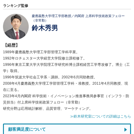
ランキング監修
慶應義塾大学理工学部教授／内閣府 上席科学技術政策フェロー
（非常勤）
鈴木秀男
【経歴】
1989年慶應義塾大学理工学部管理工学科卒業。
1992年ロチェスター大学経営大学院修士課程修了。
1996年東京工業大学大学院理工学研究科博士課程経営工学専攻修了。博士（工
学）取得。
1996年筑波大学社会工学系・講師。2002年6月同助教授。
2008年4月慶應義塾大学理工学部管理工学科・准教授。2011年4月同教授、現
在に至る。
2023年4月内閣府 科学技術・イノベーション推進事務局参事官（インフラ・防
災担当）付上席科学技術政策フェロー（非常勤）
研究分野は応用統計解析、品質管理、マーケティング。
≫鈴木研究室についての詳細はこちら
顧客満足度について