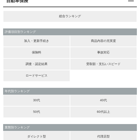
自動車保険
総合ランキング
評価項目別ランキング
加入・更新手続き
商品内容の充実度
保険料
事故対応
調査・認定結果
受取額・支払いスピード
ロードサービス
年代別ランキング
30代
40代
50代
60代以上
業態別ランキング
ダイレクト型
代理店型