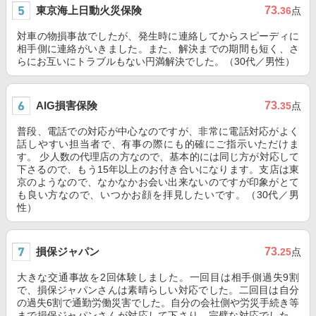
東京海上日動火災保険
73
.36
点
対車の物損事故でしたが、発生時に連絡してからスピーディに
相手側に連絡がいきました。また、解決までの期間も短く、さ
らにお互いにトラブルもない円満解決でした。（30代／男性）
AIG損害保険
73
.35
点
普段、電話での対応が中心なのですが、非常に電話対応がよく
話しやすい担当者で、有事の際にも的確にご指示いただけま
す。 少人数の代理店の方なので、基本的には同じ方が対応して
下さるので、もう15年以上のお付き合いになります。支店は東
京のようなので、なかなかお会い出来ないのですが印象がとて
も良い方なので、いつかお顔を拝見したいです。（30代／男
性）
損保ジャパン
73
.25
点
大きな交通事故を2回体験しました。一回目は相手側過失9割
で、損保ジャパンさんは素晴らしい対応でした。二回目は自分
の過失6割で通勤労働災害でした。自分の会社側や労災手続き等
まで損保ジャパンさんが対応して下さり、完璧な対応でした。