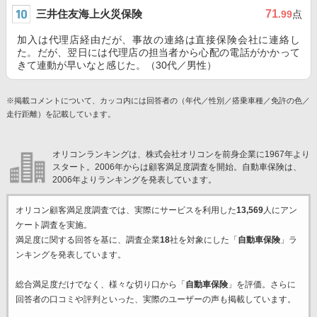
三井住友海上火災保険
71
.99
点
加入は代理店経由だが、事故の連絡は直接保険会社に連絡し
た。だが、翌日には代理店の担当者から心配の電話がかかって
きて連動が早いなと感じた。（30代／男性）
※掲載コメントについて、カッコ内には回答者の（年代／性別／搭乗車種／免許の色／
走行距離）を記載しています。
オリコンランキングは、株式会社オリコンを前身企業に1967年より
スタート。2006年からは顧客満足度調査を開始。自動車保険は、
2006年よりランキングを発表しています。
オリコン顧客満足度調査では、実際にサービスを利用した
13,569
人にアン
ケート調査を実施。
満足度に関する回答を基に、調査企業
18
社を対象にした「
自動車保険
」ラ
ンキングを発表しています。
総合満足度だけでなく、様々な切り口から「
自動車保険
」を評価。さらに
回答者の口コミや評判といった、実際のユーザーの声も掲載しています。