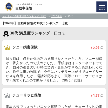
オリコン顧客満足度ランキング
自動車保険
おすすめの自動車保険ランキング・比較
2020年版
30代
【2020年】自動車保険の30代ランキング・比較
30代 満足度ランキング・口コミ
ソニー損害保険
75
.06
点
加入時は、何社か保険料の見積りをとったところ、ソニー損保
が一番安かったので決めました。 手続きはインターネットでで
き、自分の都合のいい時に契約・更新ができるため煩わしくな
い。昨年は車の故障で、今年はバッテリー上がりでロードサー
ビスを利用したが、電話対応もよく、実際にロードサービスは
早く来てくれたので助かりました。（30代／女性）
チューリッヒ保険
74
.77
点
事故の後でちょっとパニック状態でしたが、チューリッヒの事