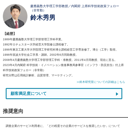
慶應義塾大学理工学部教授／内閣府 上席科学技術政策フェロー
（非常勤）
鈴木秀男
【経歴】
1989年慶應義塾大学理工学部管理工学科卒業。
1992年ロチェスター大学経営大学院修士課程修了。
1996年東京工業大学大学院理工学研究科博士課程経営工学専攻修了。博士（工学）取得。
1996年筑波大学社会工学系・講師。2002年6月同助教授。
2008年4月慶應義塾大学理工学部管理工学科・准教授。2011年4月同教授、現在に至る。
2023年4月内閣府 科学技術・イノベーション推進事務局参事官（インフラ・防災担当）付上席
科学技術政策フェロー（非常勤）
研究分野は応用統計解析、品質管理、マーケティング。
≫鈴木研究室についての詳細はこちら
顧客満足度について
推奨意向
調査企業のサービス利用者に、「どの程度その企業のサービスを推奨したいか」について