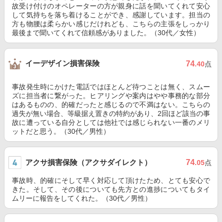
故受け付けのオペレーターの方が親身に話を聞いてくれて安心
して気持ちを落ち着けることができ、感謝しています。担当の
方も物腰は柔らかい感じだけれども、こちらの主張をしっかり
最後まで聞いてくれて信頼感がありました。（30代／女性）
イーデザイン損害保険
74
.40
点
事故発生時にかけた電話ではほとんど待つことは無く、スムー
ズに担当者に繋がった。ヒアリングや案内はやや事務的な部分
はあるものの、的確だったと感じるので不満はない。こちらの
過失が無い場合、等級据え置きの特約があり、2回ほど該当の事
故に遭っている自分としては他社では感じられない一番のメリ
ットだと思う。（30代／男性）
アクサ損害保険（アクサダイレクト）
74
.05
点
事故時、的確にそして早く対応して頂けたため、とても安心で
きた。そして、その後についても先方との進捗についてもタイ
ムリーに報告をしてくれた。（30代／男性）