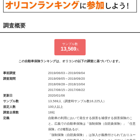
調査概要
サンプル数
13,569
人
この自動車保険ランキングは、オリコンの以下の調査に基づいています。
事前調査
2019/06/03～2019/09/04
調査期間
2019/09/05～2019/09/20
2018/09/28～2018/10/04
2017/08/15～2017/08/22
更新日
2020/01/06
サンプル数
13,569人（調査時サンプル数16,225人）
規定人数
100人以上
調査企業数
18社
定義
自動車の利用において発生する損害を補償する損害保険のこ
と。広義での自動車保険は「強制保険（自賠責保険）」「任意
保険」の2種類あるが、
「強制保険（自賠責保険）」は加入が義務付けられておりユー