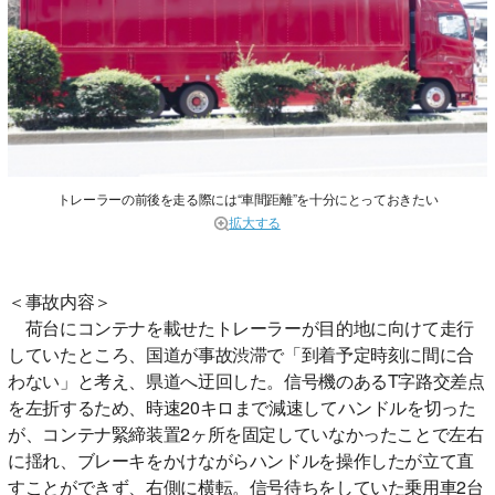
トレーラーの前後を走る際には“車間距離”を十分にとっておきたい
拡大する
＜事故内容＞
荷台にコンテナを載せたトレーラーが目的地に向けて走行
していたところ、国道が事故渋滞で「到着予定時刻に間に合
わない」と考え、県道へ迂回した。信号機のあるT字路交差点
を左折するため、時速20キロまで減速してハンドルを切った
が、コンテナ緊締装置2ヶ所を固定していなかったことで左右
に揺れ、ブレーキをかけながらハンドルを操作したが立て直
すことができず、右側に横転。信号待ちをしていた乗用車2台