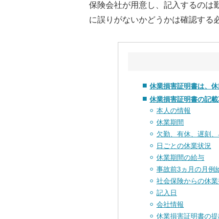
保険会社が用意し、記入するのは
に誤りがないかどうかは確認する
休業損害証明書は、休
休業損害証明書の記載
本人の情報
休業期間
欠勤、有休、遅刻、
日ごとの休業状況
休業期間の給与
事故前3ヵ月の月例
社会保険からの休業
記入日
会社情報
休業損害証明書の提