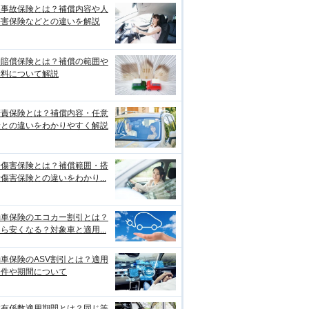
損事故保険とは？補償内容や人
傷害保険などとの違いを解説
物賠償保険とは？補償の範囲や
険料について解説
賠責保険とは？補償内容・任意
険との違いをわかりやすく解説
身傷害保険とは？補償範囲・搭
傷害保険との違いをわかり...
動車保険のエコカー割引とは？
ら安くなる？対象車と適用...
車保険のASV割引とは？適用
条件や期間について
故有係数適用期間とは？同じ等