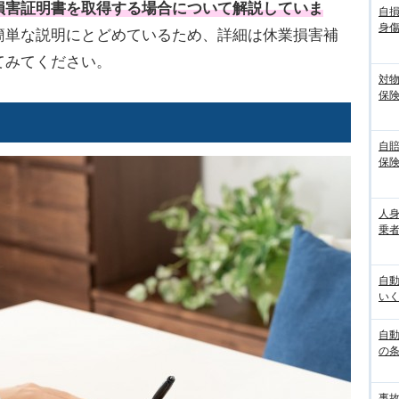
損害証明書
を取得する場合について解説していま
自
身
簡単な説明にとどめているため、詳細は休業損害補
てみてください。
対
保
自
保
人
乗者
自
いく
自動
の
事