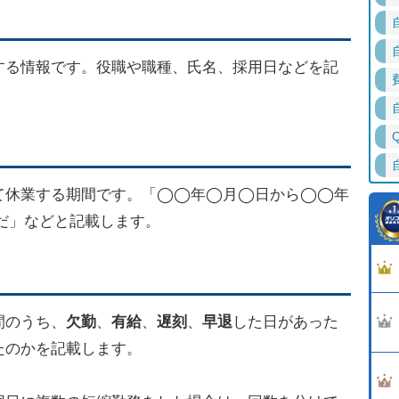
する情報です。役職や職種、氏名、採用日などを記
て休業する期間です。「◯◯年◯月◯日から◯◯年
だ」などと記載します。
間のうち、
欠勤
、
有給
、
遅刻
、
早退
した日があった
たのかを記載します。