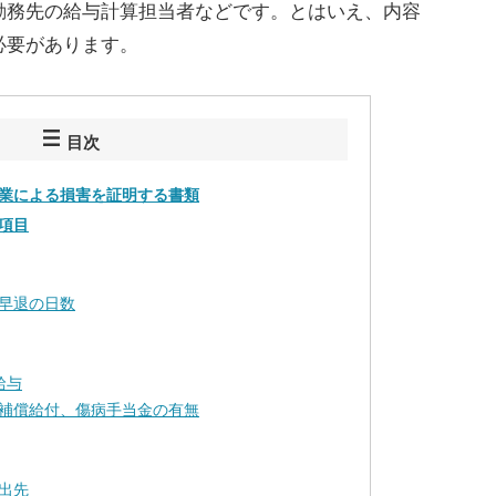
勤務先の給与計算担当者などです。とはいえ、内容
必要があります。
目次
業による損害を証明する書類
項目
早退の日数
給与
補償給付、傷病手当金の有無
出先