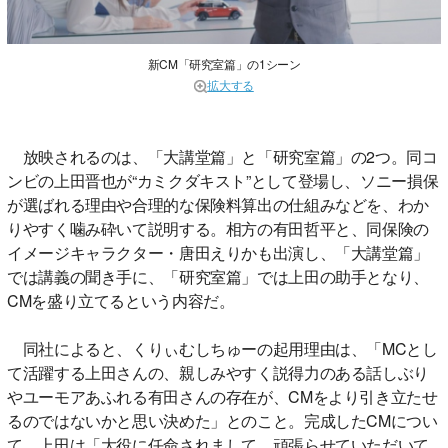
新CM「研究室篇」の1シーン
拡大する
放映されるのは、「大講堂篇」と「研究室篇」の2つ。同コ
ンビの上田晋也が“カミクダキスト”として登場し、ソニー損保
が選ばれる理由や合理的な保険料算出の仕組みなどを、わか
りやすく噛み砕いて説明する。相方の有田哲平と、同保険の
イメージキャラクター・唐田えりかも出演し、「大講堂篇」
では講義の聞き手に、「研究室篇」では上田の助手となり、
CMを盛り立てるという内容だ。
同社によると、くりぃむしちゅーの起用理由は、「MCとし
て活躍する上田さんの、親しみやすく説得力のある話しぶり
やユーモアあふれる有田さんの存在が、CMをより引き立たせ
るのではないかと思い決めた」とのこと。完成したCMについ
て、上田は「大役に任命されまして、頑張らせていただいて