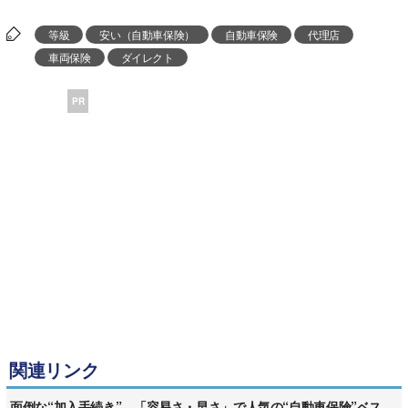
等級
安い（自動車保険）
自動車保険
代理店
車両保険
ダイレクト
PR
関連リンク
面倒な“加入手続き” 「容易さ・早さ」で人気の“自動車保険”ベス